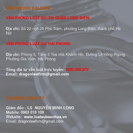
VĂN PHÒNG ĐẠI DIỆN
VĂN PHÒNG LUẬT SƯ TẠI QUẬN LONG BIÊN:
Địa chỉ:
Số 22 ngõ 29 Phố Trạm, phường Long Biên, thành phố Hà
Nội
VĂN PHÒNG LUẬT SƯ HẢI PHÒNG:
Địa chỉ:
Phòng 5, Tầng 5 Tòa nhà Khánh Hội, Đường Lê Hồng Phong,
Phường Gia Viên, Hải Phòng
Tổng đài tư vấn luật trực tuyến:
1900.599.979
Email:
dragonlawfirm@gmail.com
ĐẠI DIỆN CÔNG TY
Giám đốc :
LS NGUYỄN MINH LONG
Mobile: 0983 019 109
Website:
www.luatsubaochua.vn
Email:
dragonlawfirm@gmail.com