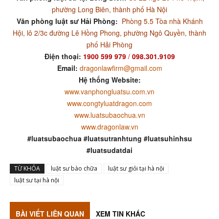
phường Long Biên, thành phố Hà Nội
Văn phòng luật sư Hải Phòng:
Phòng 5.5 Tòa nhà Khánh
Hội, lô 2/3c đường Lê Hồng Phong, phường Ngô Quyền, thành
phố Hải Phòng
Điện thoại:
1900 599 979
/
098.301.9109
Email:
dragonlawfirm@gmail.com
Hệ thống Website:
www.vanphongluatsu.com.vn
www.congtyluatdragon.com
www.luatsubaochua.vn
www.dragonlaw.vn
#luatsubaochua #luatsutranhtung #luatsuhinhsu
#luatsudatdai
TỪ KHÓA
luật sư bào chữa
luật sư giỏi tại hà nội
luật sư tại hà nội
BÀI VIẾT LIÊN QUAN
XEM TIN KHÁC