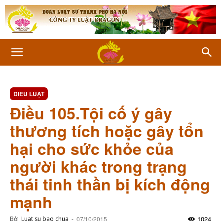
ĐIỀU LUẬT
Điều 105.Tội cố ý gây
thương tích hoặc gây tổn
hại cho sức khỏe của
người khác trong trạng
thái tinh thần bị kích động
mạnh
1024
Bởi
Luat su bao chua
-
07/10/2015