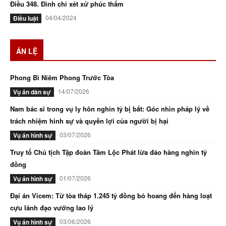
Điều 348. Đình chỉ xét xử phúc thẩm
04/04/2024
Điều luật
ÁN LỆ
Phong Bì Niêm Phong Trước Tòa
14/07/2026
Vụ án dân sự
Nam bác sĩ trong vụ ly hôn nghìn tỷ bị bắt: Góc nhìn pháp lý về
trách nhiệm hình sự và quyền lợi của người bị hại
03/07/2026
Vụ án hình sự
Truy tố Chủ tịch Tập đoàn Tâm Lộc Phát lừa đảo hàng nghìn tỷ
đồng
01/07/2026
Vụ án hình sự
Đại án Vicem: Từ tòa tháp 1.245 tỷ đồng bỏ hoang đến hàng loạt
cựu lãnh đạo vướng lao lý
03/06/2026
Vụ án hình sự