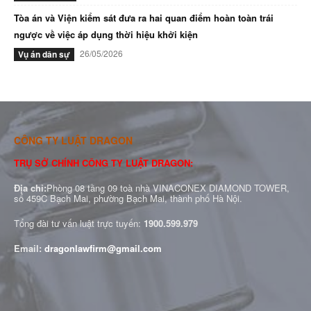
Tòa án và Viện kiểm sát đưa ra hai quan điểm hoàn toàn trái
ngược về việc áp dụng thời hiệu khởi kiện
26/05/2026
Vụ án dân sự
CÔNG TY LUẬT DRAGON
TRỤ SỞ CHÍNH CÔNG TY LUẬT DRAGON:
Địa chỉ:
Phòng 08 tầng 09 toà nhà VINACONEX DIAMOND TOWER,
số 459C Bạch Mai, phường Bạch Mai, thành phố Hà Nội.
Tổng đài tư vấn luật trực tuyến:
1900.599.979
Email:
dragonlawfirm@gmail.com