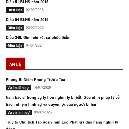
Điều 51 BLHS năm 2015
02/02/2026
Điều luật
Điều 54 BLHS năm 2015
02/02/2026
Điều luật
Điều 348. Đình chỉ xét xử phúc thẩm
04/04/2024
Điều luật
ÁN LỆ
Phong Bì Niêm Phong Trước Tòa
14/07/2026
Vụ án dân sự
Nam bác sĩ trong vụ ly hôn nghìn tỷ bị bắt: Góc nhìn pháp lý về
trách nhiệm hình sự và quyền lợi của người bị hại
03/07/2026
Vụ án hình sự
Truy tố Chủ tịch Tập đoàn Tâm Lộc Phát lừa đảo hàng nghìn tỷ
đồng