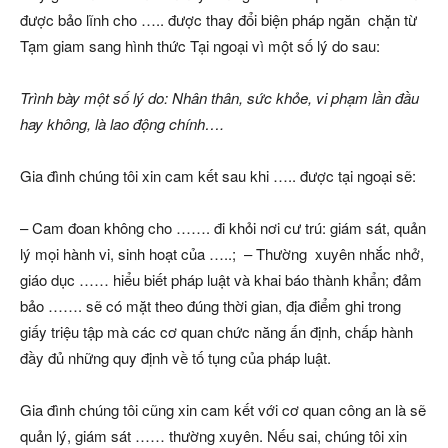
được bảo lĩnh cho ….. được thay đổi biện pháp ngăn chặn từ
Tạm giam sang hình thức Tại ngoại vì một số lý do sau:
Trình bày một số lý do: Nhân thân, sức khỏe, vi phạm lần đầu
hay không, là lao động chính….
Gia đình chúng tôi xin cam kết sau khi ….. được tại ngoại sẽ:
– Cam đoan không cho ……. đi khỏi nơi cư trú: giám sát, quản
lý mọi hành vi, sinh hoạt của …..; – Thường xuyên nhắc nhở,
giáo dục …… hiểu biết pháp luật và khai báo thành khẩn; đảm
bảo ……. sẽ có mặt theo đúng thời gian, địa điểm ghi trong
giấy triệu tập mà các cơ quan chức năng ấn định, chấp hành
đầy đủ những quy định về tố tụng của pháp luật.
Gia đình chúng tôi cũng xin cam kết với cơ quan công an là sẽ
quản lý, giám sát …… thường xuyên. Nếu sai, chúng tôi xin