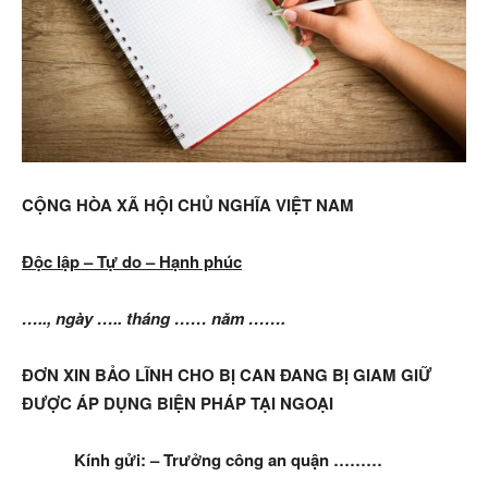
CỘNG HÒA XÃ HỘI CHỦ NGHĨA VIỆT NAM
Độc lập – Tự do – Hạnh phúc
….., ngày ….. tháng …… năm …….
ĐƠN XIN BẢO LĨNH CHO BỊ CAN ĐANG BỊ GIAM GIỮ
ĐƯỢC ÁP DỤNG BIỆN PHÁP TẠI NGOẠI
Kính gửi: – Trưởng công an quận ………