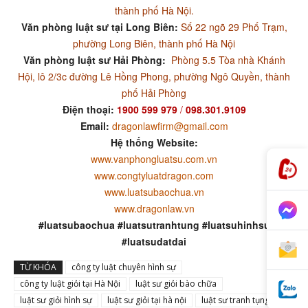
thành phố Hà Nội.
Văn phòng luật sư tại Long Biên:
Số 22 ngõ 29 Phố Trạm,
phường Long Biên, thành phố Hà Nội
Văn phòng luật sư Hải Phòng:
Phòng 5.5 Tòa nhà Khánh
Hội, lô 2/3c đường Lê Hồng Phong, phường Ngô Quyền, thành
phố Hải Phòng
Điện thoại:
1900 599 979
/
098.301.9109
Email:
dragonlawfirm@gmail.com
Hệ thống Website:
www.vanphongluatsu.com.vn
www.congtyluatdragon.com
www.luatsubaochua.vn
www.dragonlaw.vn
#luatsubaochua #luatsutranhtung #luatsuhinhsu
#luatsudatdai
TỪ KHÓA
công ty luật chuyên hình sự
công ty luật giỏi tại Hà Nội
luật sư giỏi bào chữa
luật sư giỏi hình sự
luật sư giỏi tại hà nội
luật sư tranh tụng