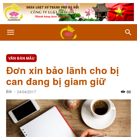
VĂN BẢN MẪU
Đơn xin bảo lãnh cho bị
can đang bị giam giữ
66
Bởi
-
24/04/2017