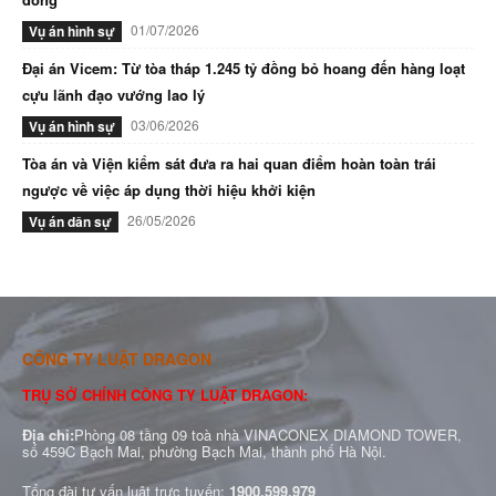
01/07/2026
Vụ án hình sự
Đại án Vicem: Từ tòa tháp 1.245 tỷ đồng bỏ hoang đến hàng loạt
cựu lãnh đạo vướng lao lý
03/06/2026
Vụ án hình sự
Tòa án và Viện kiểm sát đưa ra hai quan điểm hoàn toàn trái
ngược về việc áp dụng thời hiệu khởi kiện
26/05/2026
Vụ án dân sự
CÔNG TY LUẬT DRAGON
TRỤ SỞ CHÍNH CÔNG TY LUẬT DRAGON:
Địa chỉ:
Phòng 08 tầng 09 toà nhà VINACONEX DIAMOND TOWER,
số 459C Bạch Mai, phường Bạch Mai, thành phố Hà Nội.
Tổng đài tư vấn luật trực tuyến:
1900.599.979