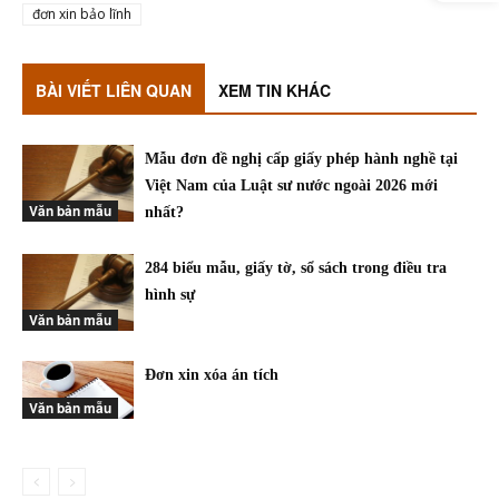
đơn xin bảo lĩnh
BÀI VIẾT LIÊN QUAN
XEM TIN KHÁC
Mẫu đơn đề nghị cấp giấy phép hành nghề tại
Việt Nam của Luật sư nước ngoài 2026 mới
Văn bản mẫu
nhất?
284 biểu mẫu, giấy tờ, sổ sách trong điều tra
hình sự
Văn bản mẫu
Đơn xin xóa án tích
Văn bản mẫu