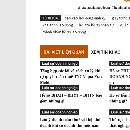
ww
#luatsubaochua #luatsutr
TỪ KHÓA
báo cáo lao động định kỳ
giấy tờ hồ 
khai trình lao động
lưu trữ hồ sơ nhân sự
quản 
thành phần hồ sơ lao động
BÀI VIẾT LIÊN QUAN
XEM TIN KHÁC
Luật sư doanh nghiệp
Luật sư do
Tổng hợp các lỗi và cách xử lý khi
Hồ sơ TH
tự quyết toán thuế TNCN qua Etax
DOANH NG
Mobile
gì?
Luật sư doanh nghiệp
Luật sư do
Hồ sơ BHXH – BHYT – BHTN bao
Hồ sơ tiền 
gồm những gì
những gì?
Luật sư doanh nghiệp
Luật sư do
Lưu ý thanh toán thuế với hộ kinh
Thủ tục ch
doanh khi có doanh thu một năm
thất nghiệp