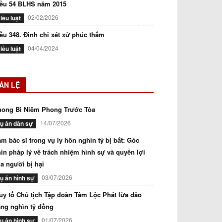
iều 54 BLHS năm 2015
02/02/2026
iều luật
ều 348. Đình chỉ xét xử phúc thẩm
04/04/2024
iều luật
ÁN LỆ
hong Bì Niêm Phong Trước Tòa
14/07/2026
ụ án dân sự
m bác sĩ trong vụ ly hôn nghìn tỷ bị bắt: Góc
ìn pháp lý về trách nhiệm hình sự và quyền lợi
a người bị hại
03/07/2026
ụ án hình sự
uy tố Chủ tịch Tập đoàn Tâm Lộc Phát lừa đảo
ng nghìn tỷ đồng
01/07/2026
ụ án hình sự