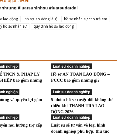
w.dragonlaw.vn
anhtung #luatsuhinhsu #luatsudatdai
sơ lao động
hồ sơ lao động là gì
hồ sơ nhân sự cho trẻ em
lý hồ sơ nhân sự
quy định hồ sơ lao động
anh nghiệp
Luật sư doanh nghiệp
UẾ TNCN & PHÁP LÝ
Hồ sơ AN TOÀN LAO ĐỘNG –
HIỆP bao gồm những
PCCC bao gồm những gì?
anh nghiệp
Luật sư doanh nghiệp
lương và quyền lợi gồm
5 nhóm hồ sơ tuyệt đối không thể
thiếu khi THANH TRA LAO
ĐỘNG 2026
anh nghiệp
Luật sư doanh nghiệp
uyển nơi hưởng trợ cấp
Luật sư sẽ tư vấn về loại hình
doanh nghiệp phù hợp, thủ tục