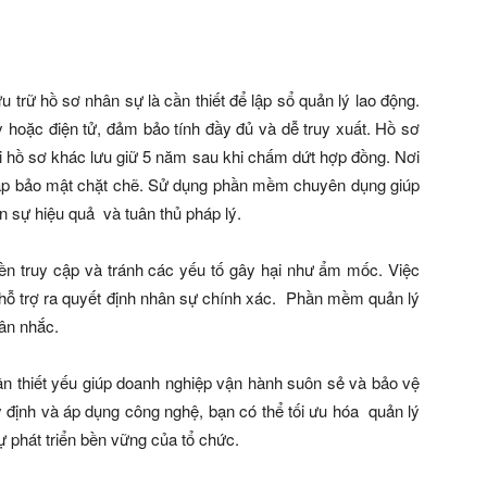
u trữ hồ sơ nhân sự là cần thiết để lập sổ quản lý lao động.
y hoặc điện tử, đảm bảo tính đầy đủ và dễ truy xuất. Hồ sơ
hi hồ sơ khác lưu giữ 5 năm sau khi chấm dứt hợp đồng. Nơi
 pháp bảo mật chặt chẽ. Sử dụng phần mềm chuyên dụng giúp
n sự hiệu quả và tuân thủ pháp lý.
ền truy cập và tránh các yếu tố gây hại như ẩm mốc. Việc
n hỗ trợ ra quyết định nhân sự chính xác. Phần mềm quản lý
cân nhắc.
ần thiết yếu giúp doanh nghiệp vận hành suôn sẻ và bảo vệ
y định và áp dụng công nghệ, bạn có thể tối ưu hóa quản lý
 phát triển bền vững của tổ chức.