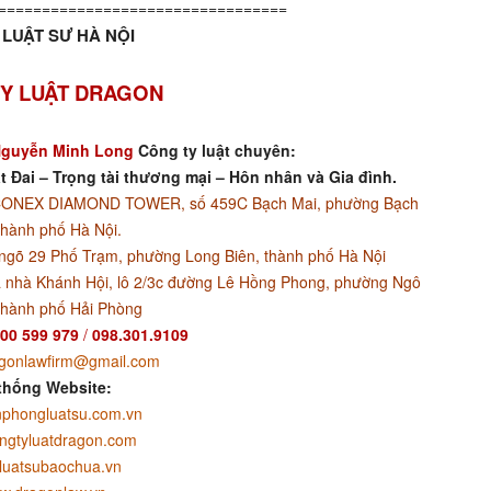
=================================
LUẬT SƯ HÀ NỘI
Y LUẬT DRAGON
guyễn Minh Long
Công ty luật chuyên:
t Đai – Trọng tài thương mại – Hôn nhân và Gia đình.
ACONEX DIAMOND TOWER, số 459C Bạch Mai, phường Bạch
thành phố Hà Nội.
ngõ 29 Phố Trạm, phường Long Biên, thành phố Hà Nội
 nhà Khánh Hội, lô 2/3c đường Lê Hồng Phong, phường Ngô
thành phố Hải Phòng
00 599 979
/
098.301.9109
gonlawfirm@gmail.com
thống Website:
phongluatsu.com.vn
ngtyluatdragon.com
luatsubaochua.vn