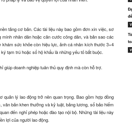
Đạ
đế
V
 nền tảng cơ bản. Các tài liệu này bao gồm đơn xin việc, sơ
Tò
ng minh nhân dân hoặc căn cước công dân, và bản sao các
to
y khám sức khỏe còn hiệu lực, ảnh cá nhân kích thước 3×4
V
 ký tạm trú hoặc sổ hộ khẩu là những yếu tố bắt buộc.
hỉ giúp doanh nghiệp tuân thủ quy định mà còn hỗ trợ.
 sơ quản lý lao động trở nên quan trọng. Bao gồm hợp đồng
, văn bản khen thưởng và kỷ luật, bảng lương, sổ bảo hiểm
n quan đến nghỉ phép hoặc đào tạo nội bộ. Những tài liệu này
ền lợi của người lao động.