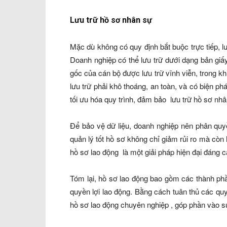
Lưu trữ hồ sơ nhân sự
Mặc dù không có quy định bắt buộc trực tiếp, lư
Doanh nghiệp có thể lưu trữ dưới dạng bản giấ
gốc của cán bộ được lưu trữ vĩnh viễn, trong k
lưu trữ phải khô thoáng, an toàn, và có biện
tối ưu hóa quy trình, đảm bảo lưu trữ hồ sơ nhâ
Để bảo vệ dữ liệu, doanh nghiệp nên phân quy
quản lý tốt hồ sơ không chỉ giảm rủi ro mà cò
hồ sơ lao động là một giải pháp hiện đại đáng 
Tóm lại, hồ sơ lao động bao gồm các thành ph
quyền lợi lao động. Bằng cách tuân thủ các qu
hồ sơ lao động chuyên nghiệp , góp phần vào sự