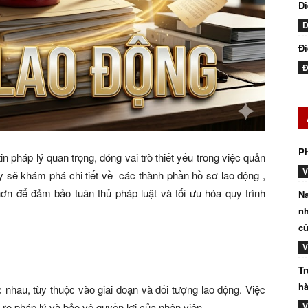
Đ
Đ
Đi
Đ
P
tin pháp lý quan trọng, đóng vai trò thiết yếu trong việc quản
V
ày sẽ khám phá chi tiết về các thành phần hồ sơ lao động ,
hơn để đảm bảo tuân thủ pháp luật và tối ưu hóa quy trình
Na
nh
củ
V
Tr
hà
c nhau, tùy thuộc vào giai đoạn và đối tượng lao động. Việc
 ro pháp lý và bảo vệ quyền lợi của nhân viên.
V