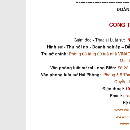
=======================
ĐOÀN 
CÔNG T
Giám đốc - Thạc sĩ Luật sư:
N
Hình sự - Thu hồi nợ - Doanh nghiệp – Đấ
Trụ sở chính:
Phòng 08 tầng 09 toà nhà VIN
Mai, 
Văn phòng luật sư tại Long Biên:
Số 22 
Văn phòng luật sư Hải Phòng:
Phòng 5.5 Tòa
Quyền, 
Điện thoại:
19
Email:
dra
Hệ 
www.van
www.co
www.