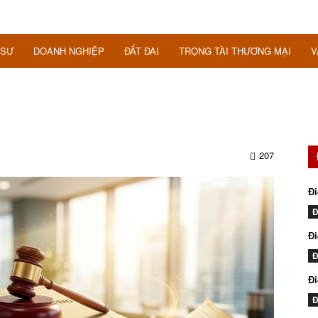
 SƯ
DOANH NGHIỆP
ĐẤT ĐAI
TRỌNG TÀI THƯƠNG MẠI
V
207
Đi
Đ
Đi
Đ
Đ
Đ