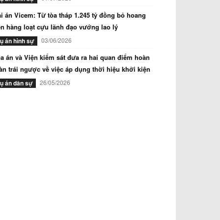
i án Vicem: Từ tòa tháp 1.245 tỷ đồng bỏ hoang
n hàng loạt cựu lãnh đạo vướng lao lý
03/06/2026
ụ án hình sự
a án và Viện kiểm sát đưa ra hai quan điểm hoàn
àn trái ngược về việc áp dụng thời hiệu khởi kiện
26/05/2026
ụ án dân sự