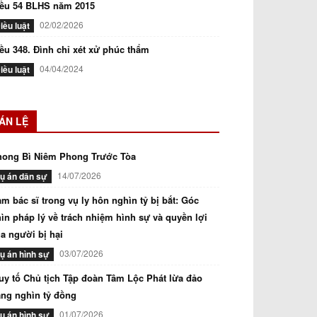
iều 54 BLHS năm 2015
02/02/2026
iều luật
ều 348. Đình chỉ xét xử phúc thẩm
04/04/2024
iều luật
ÁN LỆ
hong Bì Niêm Phong Trước Tòa
14/07/2026
ụ án dân sự
m bác sĩ trong vụ ly hôn nghìn tỷ bị bắt: Góc
ìn pháp lý về trách nhiệm hình sự và quyền lợi
a người bị hại
03/07/2026
ụ án hình sự
uy tố Chủ tịch Tập đoàn Tâm Lộc Phát lừa đảo
ng nghìn tỷ đồng
01/07/2026
ụ án hình sự