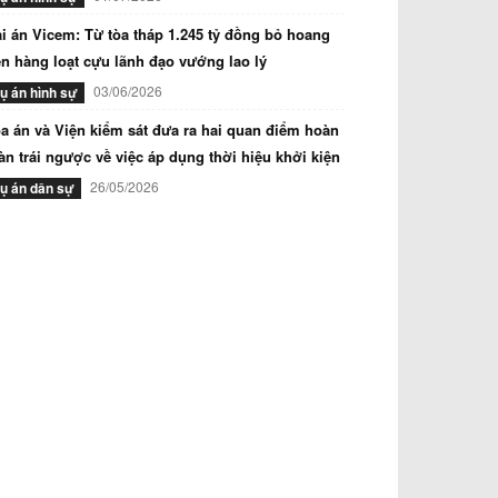
i án Vicem: Từ tòa tháp 1.245 tỷ đồng bỏ hoang
n hàng loạt cựu lãnh đạo vướng lao lý
03/06/2026
ụ án hình sự
a án và Viện kiểm sát đưa ra hai quan điểm hoàn
àn trái ngược về việc áp dụng thời hiệu khởi kiện
26/05/2026
ụ án dân sự