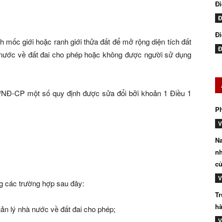
Đ
Đ
Đi
h mốc giới hoặc ranh giới thửa đất để mở rộng diện tích đất
Đ
nước về đất đai cho phép hoặc không được người sử dụng
/NĐ-CP một số quy định được sửa đổi bởi khoản 1 Điều 1
P
V
Na
nh
củ
V
ng các trường hợp sau đây:
Tr
hà
n lý nhà nước về đất đai cho phép;
V