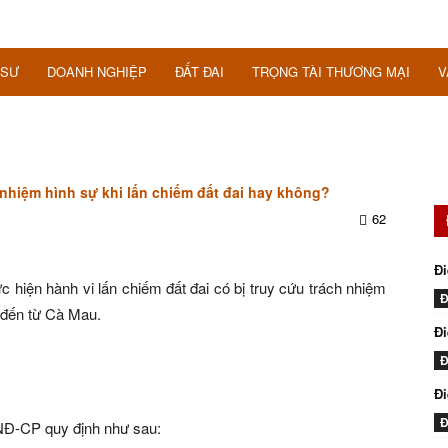
 SƯ
DOANH NGHIỆP
ĐẤT ĐAI
TRỌNG TÀI THƯƠNG MẠI
V
h nhiệm hình sự khi lấn chiếm đất đai hay không?
62
Đi
c hiện hành vi lấn chiếm đất đai có bị truy cứu trách nhiệm
Đ
 đến từ Cà Mau.
Đi
Đ
Đ
Đ
NĐ-CP quy định như sau: