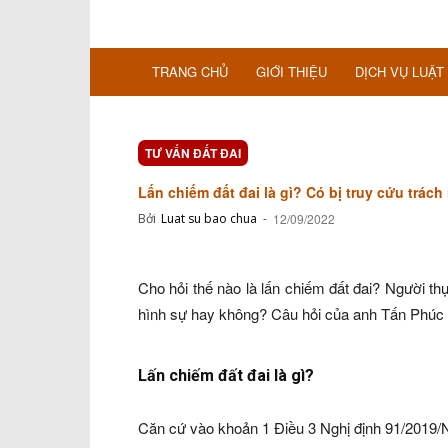
TRANG CHỦ
GIỚI THIỆU
DỊCH VỤ LUẬT
TƯ VẤN ĐẤT ĐAI
Lấn chiếm đất đai là gì? Có bị truy cứu trác
Bởi
Luat su bao chua
-
12/09/2022
Cho hỏi thế nào là lấn chiếm đất đai? Người thự
hình sự hay không? Câu hỏi của anh Tấn Phúc
Lấn chiếm đất đai là gì?
Căn cứ vào khoản 1 Điều 3 Nghị định 91/2019/