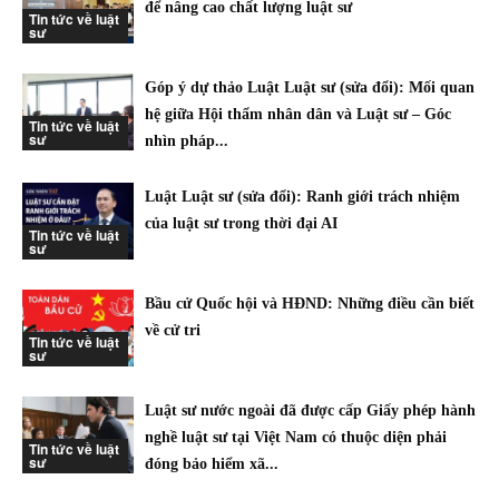
để nâng cao chất lượng luật sư
Tin tức về luật
sư
Góp ý dự thảo Luật Luật sư (sửa đổi): Mối quan
hệ giữa Hội thẩm nhân dân và Luật sư – Góc
Tin tức về luật
sư
nhìn pháp...
Luật Luật sư (sửa đổi): Ranh giới trách nhiệm
của luật sư trong thời đại AI
Tin tức về luật
sư
Bầu cử Quốc hội và HĐND: Những điều cần biết
về cử tri
Tin tức về luật
sư
Luật sư nước ngoài đã được cấp Giấy phép hành
nghề luật sư tại Việt Nam có thuộc diện phải
Tin tức về luật
sư
đóng bảo hiểm xã...