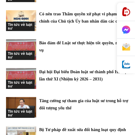
Có nên trao Thẩm quyền xử phạt vi phạm hành
chính của Chủ tịch Ủy ban nhân dân các cấp
Tin tức về luật
sư
Bảo đảm để Luật sư thực hiện tốt quyền, nghĩa
vụ
Tin tức về luật
sư
Đại hội Đại biểu Đoàn luật sư thành phố Hà Nội
lần thứ XI (Nhiệm kỳ 2026 – 2031)
Tin tức về luật
sư
Tăng cường sự tham gia của luật sư trong hỗ trợ
đối tượng yếu thế
Tin tức về luật
sư
Bộ Tư pháp đề xuất sửa đổi hàng loạt quy định