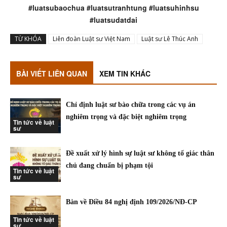
#luatsubaochua #luatsutranhtung #luatsuhinhsu
#luatsudatdai
TỪ KHÓA
Liên đoàn Luật sư Việt Nam
Luật sư Lê Thúc Anh
BÀI VIẾT LIÊN QUAN
XEM TIN KHÁC
Chỉ định luật sư bào chữa trong các vụ án
nghiêm trọng và đặc biệt nghiêm trọng
Tin tức về luật
sư
Đề xuất xử lý hình sự luật sư không tố giác thân
chủ đang chuẩn bị phạm tội
Tin tức về luật
sư
Bàn về Điều 84 nghị định 109/2026/NĐ-CP
Tin tức về luật
sư