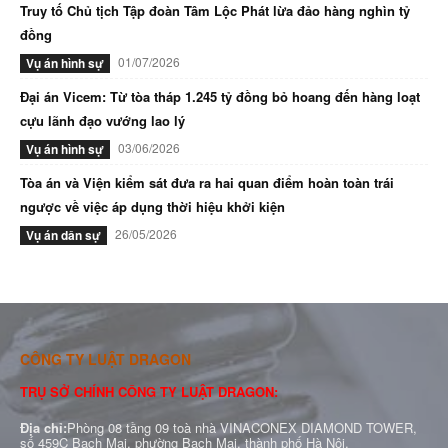
Truy tố Chủ tịch Tập đoàn Tâm Lộc Phát lừa đảo hàng nghìn tỷ
đồng
01/07/2026
Vụ án hình sự
Đại án Vicem: Từ tòa tháp 1.245 tỷ đồng bỏ hoang đến hàng loạt
cựu lãnh đạo vướng lao lý
03/06/2026
Vụ án hình sự
Tòa án và Viện kiểm sát đưa ra hai quan điểm hoàn toàn trái
ngược về việc áp dụng thời hiệu khởi kiện
26/05/2026
Vụ án dân sự
CÔNG TY LUẬT DRAGON
TRỤ SỞ CHÍNH CÔNG TY LUẬT DRAGON:
Địa chỉ:
Phòng 08 tầng 09 toà nhà VINACONEX DIAMOND TOWER,
số 459C Bạch Mai, phường Bạch Mai, thành phố Hà Nội.