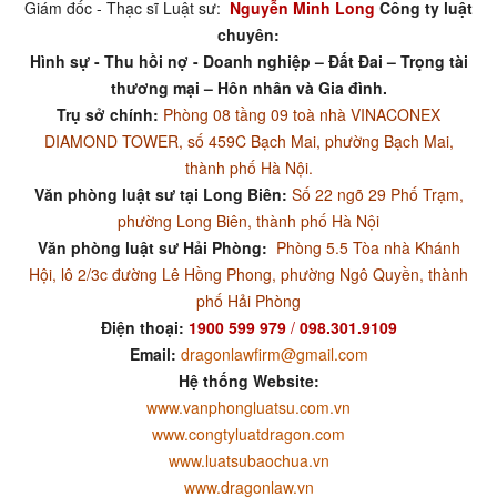
Giám đốc - Thạc sĩ Luật sư:
Nguyễn Minh Long
Công ty luật
chuyên:
Hình sự - Thu hồi nợ - Doanh nghiệp – Đất Đai – Trọng tài
thương mại – Hôn nhân và Gia đình.
Trụ sở chính:
Phòng 08 tầng 09 toà nhà VINACONEX
DIAMOND TOWER, số 459C Bạch Mai, phường Bạch Mai,
thành phố Hà Nội.
Văn phòng luật sư tại Long Biên:
Số 22 ngõ 29 Phố Trạm,
phường Long Biên, thành phố Hà Nội
Văn phòng luật sư Hải Phòng:
Phòng 5.5 Tòa nhà Khánh
Hội, lô 2/3c đường Lê Hồng Phong, phường Ngô Quyền, thành
phố Hải Phòng
Điện thoại:
1900 599 979
/
098.301.9109
Email:
dragonlawfirm@gmail.com
Hệ thống Website:
www.vanphongluatsu.com.vn
www.congtyluatdragon.com
www.luatsubaochua.vn
www.dragonlaw.vn