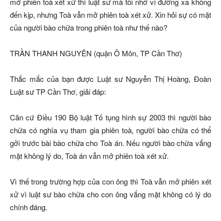
mở phiên toà xét xử thì luật sư mà tôi nhờ vì đường xa không
đến kịp, nhưng Toà vẫn mở phiên toà xét xử. Xin hỏi sự có mặt
của người bào chữa trong phiên toà như thế nào?
TRẦN THANH NGUYÊN (quận Ô Môn, TP Cần Thơ)
Thắc mắc của bạn được Luật sư Nguyễn Thị Hoàng, Đoàn
Luật sư TP Cần Thơ, giải đáp:
Căn cứ Điều 190 Bộ luật Tố tụng hình sự 2003 thì người bào
chữa có nghĩa vụ tham gia phiên toà, người bào chữa có thể
gởi trước bài bào chữa cho Toà án. Nếu người bào chữa vắng
mặt không lý do, Toà án vẫn mở phiên toà xét xử.
Vì thế trong trường hợp của con ông thì Toà vẫn mở phiên xét
xử vì luật sư bào chữa cho con ông vắng mặt không có lý do
chính đáng.