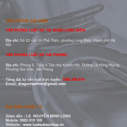
VĂN PHÒNG ĐẠI DIỆN
VĂN PHÒNG LUẬT SƯ TẠI QUẬN LONG BIÊN:
Địa chỉ:
Số 22 ngõ 29 Phố Trạm, phường Long Biên, thành phố Hà
Nội
VĂN PHÒNG LUẬT SƯ HẢI PHÒNG:
Địa chỉ:
Phòng 5, Tầng 5 Tòa nhà Khánh Hội, Đường Lê Hồng Phong,
Phường Gia Viên, Hải Phòng
Tổng đài tư vấn luật trực tuyến:
1900.599.979
Email:
dragonlawfirm@gmail.com
ĐẠI DIỆN CÔNG TY
Giám đốc :
LS NGUYỄN MINH LONG
Mobile: 0983 019 109
Website:
www.luatsubaochua.vn