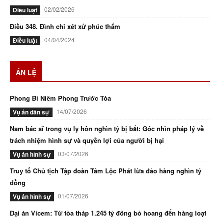
02/02/2026
Điều luật
Điều 348. Đình chỉ xét xử phúc thẩm
04/04/2024
Điều luật
ÁN LỆ
Phong Bì Niêm Phong Trước Tòa
14/07/2026
Vụ án dân sự
Nam bác sĩ trong vụ ly hôn nghìn tỷ bị bắt: Góc nhìn pháp lý về
trách nhiệm hình sự và quyền lợi của người bị hại
03/07/2026
Vụ án hình sự
Truy tố Chủ tịch Tập đoàn Tâm Lộc Phát lừa đảo hàng nghìn tỷ
đồng
01/07/2026
Vụ án hình sự
Đại án Vicem: Từ tòa tháp 1.245 tỷ đồng bỏ hoang đến hàng loạt