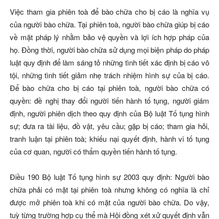
Việc tham gia phiên toà để bào chữa cho bị cáo là nghĩa vụ
của người bào chữa. Tại phiên toà, người bào chữa giúp bị cáo
về mặt pháp lý nhằm bảo vệ quyền và lợi ích hợp pháp của
họ. Đồng thời, người bào chữa sử dụng mọi biện pháp do pháp
luật quy định để làm sáng tỏ những tình tiết xác định bị cáo vô
tội, những tình tiết giảm nhẹ trách nhiệm hình sự của bị cáo.
Để bào chữa cho bị cáo tại phiên toà, người bào chữa có
quyền: đề nghị thay đổi người tiến hành tố tụng, người giám
định, người phiên dịch theo quy định của Bộ luật Tố tụng hình
sự; đưa ra tài liệu, đồ vật, yêu cầu; gặp bị cáo; tham gia hỏi,
tranh luận tại phiên toà; khiếu nại quyết định, hành vi tố tụng
của cơ quan, người có thẩm quyền tiến hành tố tụng.
Điều 190 Bộ luật Tố tụng hình sự 2003 quy định: Người bào
chữa phải có mặt tại phiên toà nhưng không có nghĩa là chỉ
được mở phiên toà khi có mặt của người bào chữa. Do vậy,
tuỳ từng trường hợp cụ thể mà Hội đồng xét xử quyết định vẫn