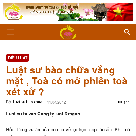
ĐIỀU LUẬT
Luật sư bào chữa vắng
mặt , Toà có mở phiên toà
xét xử ?
111
Bởi
Luat su bao chua
-
11/04/2012
Luat su tu van Cong ty luat Dragon
Hỏi: Trong vụ án của con tôi về tội trộm cắp tài sản. Khi Toà