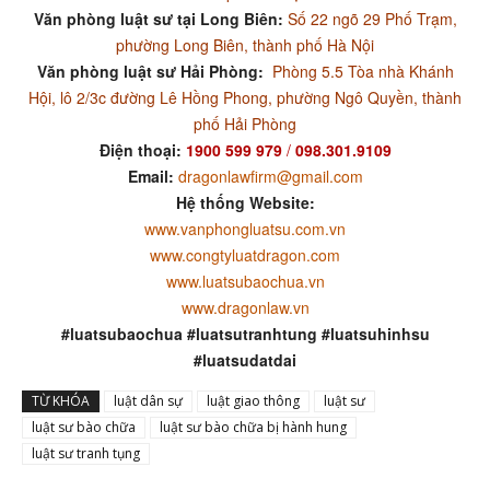
Văn phòng luật sư tại Long Biên:
Số 22 ngõ 29 Phố Trạm,
phường Long Biên, thành phố Hà Nội
Văn phòng luật sư Hải Phòng:
Phòng 5.5 Tòa nhà Khánh
Hội, lô 2/3c đường Lê Hồng Phong, phường Ngô Quyền, thành
phố Hải Phòng
Điện thoại:
1900 599 979
/
098.301.9109
Email:
dragonlawfirm@gmail.com
Hệ thống Website:
www.vanphongluatsu.com.vn
www.congtyluatdragon.com
www.luatsubaochua.vn
www.dragonlaw.vn
#luatsubaochua #luatsutranhtung #luatsuhinhsu
#luatsudatdai
TỪ KHÓA
luật dân sự
luật giao thông
luật sư
luật sư bào chữa
luật sư bào chữa bị hành hung
luật sư tranh tụng