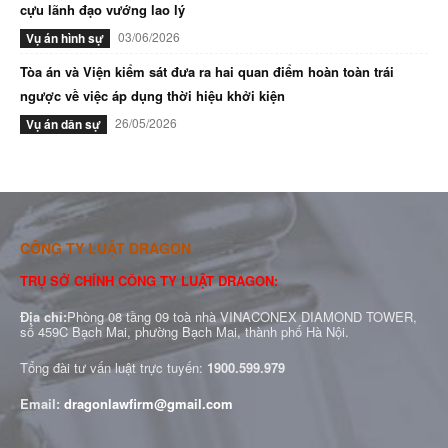
cựu lãnh đạo vướng lao lý
03/06/2026
Vụ án hình sự
Tòa án và Viện kiểm sát đưa ra hai quan điểm hoàn toàn trái
ngược về việc áp dụng thời hiệu khởi kiện
26/05/2026
Vụ án dân sự
CÔNG TY LUẬT DRAGON
TRỤ SỞ CHÍNH CÔNG TY LUẬT DRAGON:
Địa chỉ:
Phòng 08 tầng 09 toà nhà VINACONEX DIAMOND TOWER,
số 459C Bạch Mai, phường Bạch Mai, thành phố Hà Nội.
Tổng đài tư vấn luật trực tuyến:
1900.599.979
Email:
dragonlawfirm@gmail.com