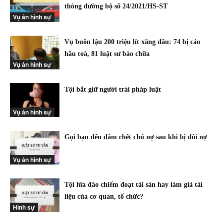
thông đường bộ số 24/2021/HS-ST
Vụ án hình sự
Vụ buôn lậu 200 triệu lít xăng dầu: 74 bị cáo
hầu toà, 81 luật sư bào chữa
Vụ án hình sự
Tội bắt giữ người trái pháp luật
Vụ án hình sự
Gọi bạn đến đâm chết chủ nợ sau khi bị đòi nợ
Vụ án hình sự
Tội lừa đảo chiếm đoạt tài sản hay làm giả tài
liệu của cơ quan, tổ chức?
Hình sự