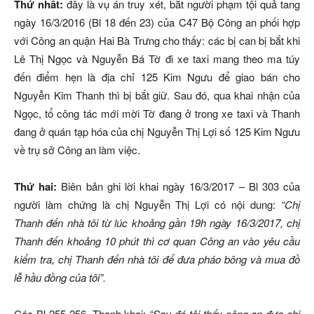
Thứ nhất:
đây là vụ án truy xét, bắt người phạm tội quả tang
ngày 16/3/2016 (Bl 18 đến 23) của C47 Bộ Công an phối hợp
với Công an quận Hai Bà Trưng cho thấy: các bị can bị bắt khi
Lê Thị Ngọc và Nguyễn Bá Tờ đi xe taxi mang theo ma túy
đến điểm hẹn là địa chỉ 125 Kim Ngưu để giao bán cho
Nguyễn Kim Thanh thì bị bắt giữ. Sau đó, qua khai nhận của
Ngọc, tổ công tác mới mời Tờ đang ở trong xe taxi và Thanh
đang ở quán tạp hóa của chị Nguyễn Thị Lợi số 125 Kim Ngưu
về trụ sở Công an làm việc.
Thứ hai:
Biên bản ghi lời khai ngày 16/3/2017 – Bl 303 của
người làm chứng là chị Nguyễn Thị Lợi có nội dung:
“Chị
Thanh đến nhà tôi từ lúc khoảng gần 19h ngày 16/3/2017, chị
Thanh đến khoảng 10 phút thì cơ quan Công an vào yêu cầu
kiểm tra, chị Thanh đến nhà tôi để đưa pháo bông và mua đồ
lễ hầu đồng của tôi”.
Các Bl 255-256, Thanh khai:
“
Sau đó tôi thấy công an đưa chị