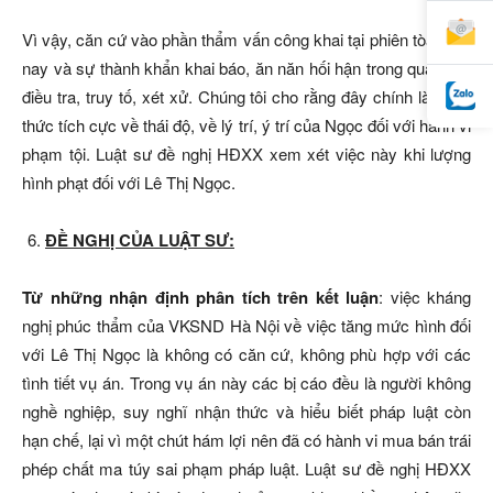
Vì vậy, căn cứ vào phần thẩm vấn công khai tại phiên tòa hôm
nay và sự thành khẩn khai báo, ăn năn hối hận trong quá trình
điều tra, truy tố, xét xử. Chúng tôi cho rằng đây chính là nhận
thức tích cực về thái độ, về lý trí, ý trí của Ngọc đối với hành vi
phạm tội. Luật sư đề nghị HĐXX xem xét việc này khi lượng
hình phạt đối với Lê Thị Ngọc.
ĐỀ NGHỊ CỦA LUẬT SƯ:
Từ những nhận định phân tích trên kết luận
: việc kháng
nghị phúc thẩm của VKSND Hà Nội về việc tăng mức hình đối
với Lê Thị Ngọc là không có căn cứ, không phù hợp với các
tình tiết vụ án. Trong vụ án này các bị cáo đều là người không
nghề nghiệp, suy nghĩ nhận thức và hiểu biết pháp luật còn
hạn chế, lại vì một chút hám lợi nên đã có hành vi mua bán trái
phép chất ma túy sai phạm pháp luật. Luật sư đề nghị HĐXX