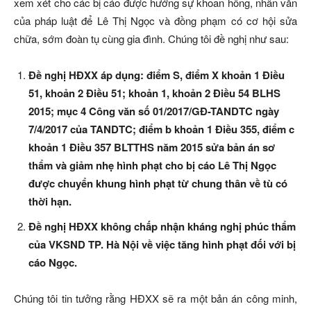
xem xét cho các bị cáo được hưởng sự khoan hồng, nhân văn
của pháp luật để Lê Thị Ngọc và đồng phạm có cơ hội sửa
chữa, sớm đoàn tụ cùng gia đình. Chúng tôi đề nghị như sau:
Đề nghị HĐXX áp dụng: điểm S, điểm X khoản 1 Điều
51, khoản 2 Điều 51; khoản 1, khoản 2 Điều 54 BLHS
2015; mục 4 Công văn số 01/2017/GĐ-TANDTC ngày
7/4/2017 của TANDTC; điểm b khoản 1 Điều 355, điểm c
khoản 1 Điều 357 BLTTHS năm 2015 sửa bản án sơ
thẩm và giảm nhẹ hình phạt cho bị cáo Lê Thị Ngọc
được chuyển khung hình phạt từ chung thân về tù có
thời hạn.
Đề nghị HĐXX không chấp nhận kháng nghị phúc thẩm
của VKSND TP. Hà Nội về việc tăng hình phạt đối với bị
cáo Ngọc.
Chúng tôi tin tưởng rằng HĐXX sẽ ra một bản án công minh,