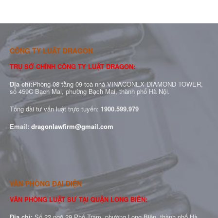
CÔNG TY LUẬT DRAGON
TRỤ SỞ CHÍNH CÔNG TY LUẬT DRAGON:
Địa chỉ:
Phòng 08 tầng 09 toà nhà VINACONEX DIAMOND TOWER,
số 459C Bạch Mai, phường Bạch Mai, thành phố Hà Nội.
Tổng đài tư vấn luật trực tuyến:
1900.599.979
Email:
dragonlawfirm@gmail.com
VĂN PHÒNG ĐẠI DIỆN
VĂN PHÒNG LUẬT SƯ TẠI QUẬN LONG BIÊN:
Địa chỉ:
Số 22 ngõ 29 Phố Trạm, phường Long Biên, thành phố Hà