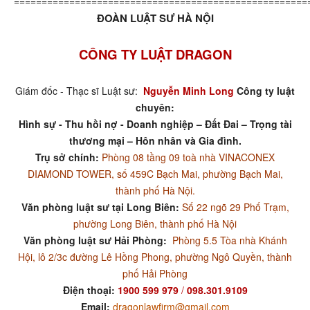
=====================================================
ĐOÀN LUẬT SƯ HÀ NỘI
CÔNG TY LUẬT DRAGON
Giám đốc - Thạc sĩ Luật sư:
Nguyễn Minh Long
Công ty luật
chuyên:
Hình sự - Thu hồi nợ - Doanh nghiệp – Đất Đai – Trọng tài
thương mại – Hôn nhân và Gia đình.
Trụ sở chính:
Phòng 08 tầng 09 toà nhà VINACONEX
DIAMOND TOWER, số 459C Bạch Mai, phường Bạch Mai,
thành phố Hà Nội.
Văn phòng luật sư tại Long Biên:
Số 22 ngõ 29 Phố Trạm,
phường Long Biên, thành phố Hà Nội
Văn phòng luật sư Hải Phòng:
Phòng 5.5 Tòa nhà Khánh
Hội, lô 2/3c đường Lê Hồng Phong, phường Ngô Quyền, thành
phố Hải Phòng
Điện thoại:
1900 599 979
/
098.301.9109
Email:
dragonlawfirm@gmail.com