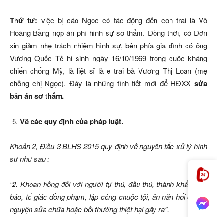
Thứ tư:
việc bị cáo Ngọc có tác động đến con trai là Võ
Hoàng Bằng nộp án phí hình sự sơ thẩm. Đồng thời, có Đơn
xin giảm nhẹ trách nhiệm hình sự, bên phía gia đình có ông
Vương Quốc Tế hi sinh ngày 16/10/1969 trong cuộc kháng
chiến chống Mỹ, là liệt sĩ là e trai bà Vương Thị Loan (mẹ
chồng chị Ngọc). Đây là những tình tiết mới để HĐXX
sửa
bản án sơ thẩm.
Về các quy định của pháp luật.
Khoản 2, Điều 3 BLHS 2015 quy định về nguyên tắc xử lý hình
sự như sau :
“2. Khoan hồng đối với người tự thú, đầu thú, thành khẩn khai
báo, tố giác đồng phạm, lập công chuộc tội, ăn năn hối cải, tự
nguyện sửa chữa hoặc bồi thường thiệt hại gây ra”.