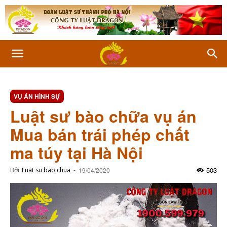
VỤ ÁN HÌNH SỰ
Luật sư bào chữa vụ án
Mua bán trái phép chất
ma túy tại Hà Nội
503
Bởi
Luat su bao chua
-
19/04/2020