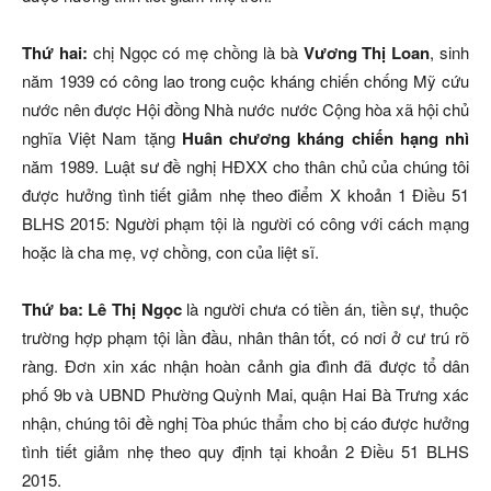
Thứ hai:
chị Ngọc có mẹ chồng là bà
Vương Thị Loan
, sinh
năm 1939 có công lao trong cuộc kháng chiến chống Mỹ cứu
nước nên được Hội đồng Nhà nước nước Cộng hòa xã hội chủ
nghĩa Việt Nam tặng
Huân chương kháng chiến hạng nhì
năm 1989. Luật sư đề nghị HĐXX cho thân chủ của chúng tôi
được hưởng tình tiết giảm nhẹ theo điểm X khoản 1 Điều 51
BLHS 2015: Người phạm tội là người có công với cách mạng
hoặc là cha mẹ, vợ chồng, con của liệt sĩ.
Thứ ba:
Lê Thị Ngọc
là người chưa có tiền án, tiền sự, thuộc
trường hợp phạm tội lần đầu, nhân thân tốt, có nơi ở cư trú rõ
ràng. Đơn xin xác nhận hoàn cảnh gia đình đã được tổ dân
phố 9b và UBND Phường Quỳnh Mai, quận Hai Bà Trưng xác
nhận, chúng tôi đề nghị Tòa phúc thẩm cho bị cáo được hưởng
tình tiết giảm nhẹ theo quy định tại khoản 2 Điều 51 BLHS
2015.