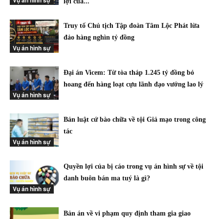
Vụ án hình sự
lợi của...
Truy tố Chủ tịch Tập đoàn Tâm Lộc Phát lừa
đảo hàng nghìn tỷ đồng
Vụ án hình sự
Đại án Vicem: Từ tòa tháp 1.245 tỷ đồng bỏ
hoang đến hàng loạt cựu lãnh đạo vướng lao lý
Vụ án hình sự
Bản luật cứ bào chữa về tội Giả mạo trong công
tác
Vụ án hình sự
Quyền lợi của bị cáo trong vụ án hình sự về tội
danh buôn bán ma tuý là gì?
Vụ án hình sự
Bản án về vi phạm quy định tham gia giao