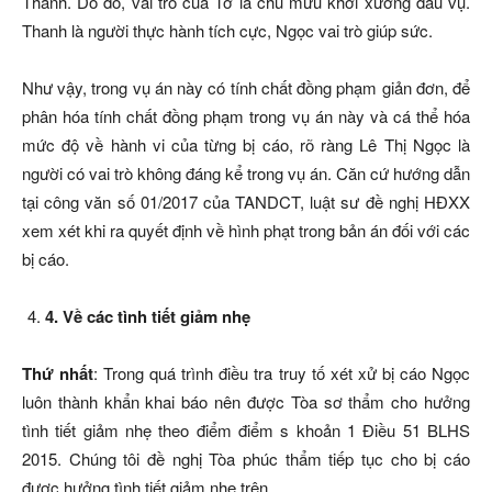
Thanh. Do đó, vai trò của Tờ là chủ mưu khởi xướng đầu vụ.
Thanh là người thực hành tích cực, Ngọc vai trò giúp sức.
Như vậy, trong vụ án này có tính chất đồng phạm giản đơn, để
phân hóa tính chất đồng phạm trong vụ án này và cá thể hóa
mức độ về hành vi của từng bị cáo, rõ ràng Lê Thị Ngọc là
người có vai trò không đáng kể trong vụ án. Căn cứ hướng dẫn
tại công văn số 01/2017 của TANDCT, luật sư đề nghị HĐXX
xem xét khi ra quyết định về hình phạt trong bản án đối với các
bị cáo.
4
. Về
các tình tiết giảm nhẹ
Thứ nhất
: Trong quá trình điều tra truy tố xét xử bị cáo Ngọc
luôn thành khẩn khai báo nên được Tòa sơ thẩm cho hưởng
tình tiết giảm nhẹ theo điểm điểm s khoản 1 Điều 51 BLHS
2015. Chúng tôi đề nghị Tòa phúc thẩm tiếp tục cho bị cáo
được hưởng tình tiết giảm nhẹ trên.