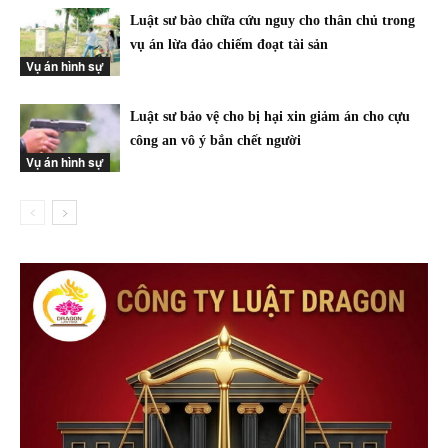
Luật sư bào chữa cứu nguy cho thân chủ trong
vụ án lừa đảo chiếm đoạt tài sản
Vụ án hình sự
Luật sư bảo vệ cho bị hại xin giảm án cho cựu
công an vô ý bắn chết người
Vụ án hình sự