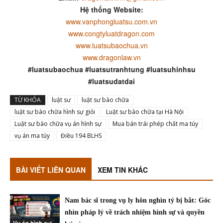
Hệ thống Website:
www.vanphongluatsu.com.vn
www.congtyluatdragon.com
www.luatsubaochua.vn
www.dragonlaw.vn
#luatsubaochua #luatsutranhtung #luatsuhinhsu
#luatsudatdai
TỪ KHÓA
luật sư
luật sư bào chữa
luật sư bào chữa hình sự giỏi
Luật sư bào chữa tại Hà Nội
Luật sư bào chữa vụ án hình sự
Mua bán trái phép chất ma túy
vụ án ma túy
Điều 194 BLHS
BÀI VIẾT LIÊN QUAN
XEM TIN KHÁC
Nam bác sĩ trong vụ ly hôn nghìn tỷ bị bắt: Góc
nhìn pháp lý về trách nhiệm hình sự và quyền