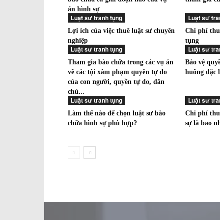
án hình sự
Luật sư tranh tụng
Luật sư tra
Lợi ích của việc thuê luật sư chuyên
Chi phí thu
nghiệp
tụng
Luật sư tranh tụng
Luật sư tra
Tham gia bào chữa trong các vụ án
Bảo vệ quyề
về các tội xâm phạm quyền tự do
huống đặc b
của con người, quyền tự do, dân
chủ...
Luật sư tranh tụng
Luật sư tra
Làm thế nào để chọn luật sư bào
Chi phí thu
chữa hình sự phù hợp?
sự là bao n