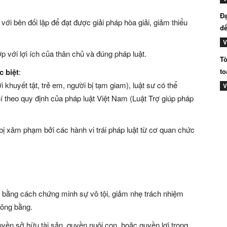
Đạ
ới bên đối lập để đạt được giải pháp hòa giải, giảm thiểu
đế
V
 với lợi ích của thân chủ và đúng pháp luật.
Tò
c biệt
:
to
 khuyết tật, trẻ em, người bị tạm giam), luật sư có thể
V
hí theo quy định của pháp luật Việt Nam (Luật Trợ giúp pháp
 xâm phạm bởi các hành vi trái pháp luật từ cơ quan chức
o bằng cách chứng minh sự vô tội, giảm nhẹ trách nhiệm
công bằng.
uyền sở hữu tài sản, quyền nuôi con, hoặc quyền lợi trong