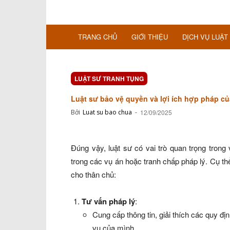
TRANG CHỦ
GIỚI THIỆU
DỊCH VỤ LUẬT
LUẬT SƯ TRANH TỤNG
Luật sư bảo vệ quyền và lợi ích hợp pháp c
Bởi
Luat su bao chua
-
12/09/2025
Đúng vậy, luật sư có vai trò quan trọng tron
trong các vụ án hoặc tranh chấp pháp lý. Cụ th
cho thân chủ:
Tư vấn pháp lý
:
Cung cấp thông tin, giải thích các quy đị
vụ của mình.