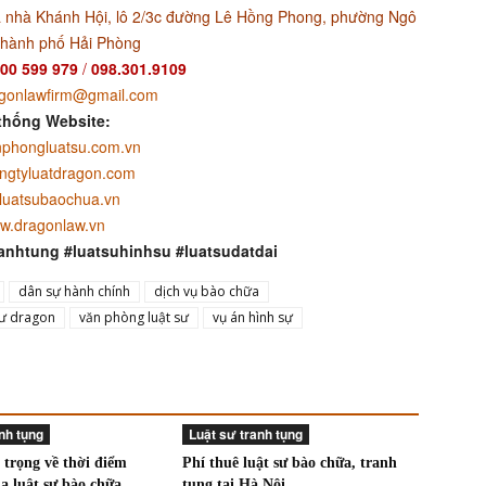
 nhà Khánh Hội, lô 2/3c đường Lê Hồng Phong, phường Ngô
thành phố Hải Phòng
00 599 979
/
098.301.9109
gonlawfirm@gmail.com
thống Website:
phongluatsu.com.vn
ngtyluatdragon.com
luatsubaochua.vn
w.dragonlaw.vn
anhtung #luatsuhinhsu #luatsudatdai
dân sự hành chính
dịch vụ bào chữa
sư dragon
văn phòng luật sư
vụ án hình sự
nh tụng
Luật sư tranh tụng
 trọng về thời điểm
Phí thuê luật sư bào chữa, tranh
a luật sư bào chữa
tụng tại Hà Nội