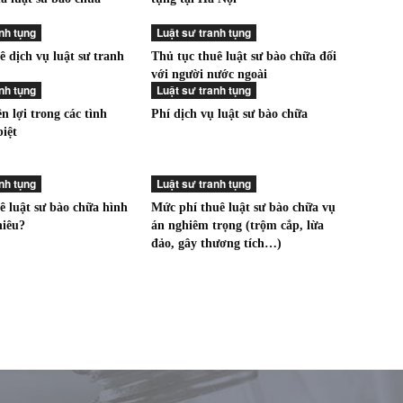
nh tụng
Luật sư tranh tụng
ê dịch vụ luật sư tranh
Thủ tục thuê luật sư bào chữa đối
với người nước ngoài
nh tụng
Luật sư tranh tụng
n lợi trong các tình
Phí dịch vụ luật sư bào chữa
iệt
nh tụng
Luật sư tranh tụng
ê luật sư bào chữa hình
Mức phí thuê luật sư bào chữa vụ
hiêu?
án nghiêm trọng (trộm cắp, lừa
đảo, gây thương tích…)