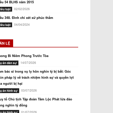
iều 54 BLHS năm 2015
02/02/2026
iều luật
ều 348. Đình chỉ xét xử phúc thẩm
04/04/2024
iều luật
ÁN LỆ
hong Bì Niêm Phong Trước Tòa
14/07/2026
ụ án dân sự
m bác sĩ trong vụ ly hôn nghìn tỷ bị bắt: Góc
ìn pháp lý về trách nhiệm hình sự và quyền lợi
a người bị hại
03/07/2026
ụ án hình sự
uy tố Chủ tịch Tập đoàn Tâm Lộc Phát lừa đảo
ng nghìn tỷ đồng
01/07/2026
ụ án hình sự