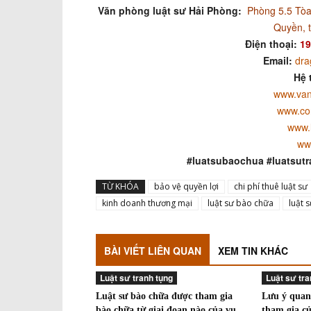
Văn phòng luật sư Hải Phòng:
Phòng 5.5 Tòa
Quyền, 
Điện thoại:
19
Email:
dra
Hệ 
www.van
www.co
www.
ww
#luatsubaochua #luatsutr
TỪ KHÓA
bảo vệ quyền lợi
chi phí thuê luật sư
kinh doanh thương mại
luật sư bào chữa
luật 
BÀI VIẾT LIÊN QUAN
XEM TIN KHÁC
Luật sư tranh tụng
Luật sư tra
Luật sư bào chữa được tham gia
Lưu ý quan
bào chữa từ giai đoạn nào của vụ
tham gia củ