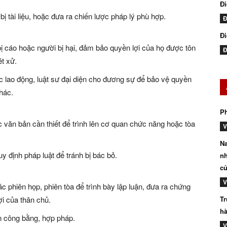
Đ
ị tài liệu, hoặc đưa ra chiến lược pháp lý phù hợp.
Đ
Đi
bị cáo hoặc người bị hại, đảm bảo quyền lợi của họ được tôn
Đ
ét xử.
c lao động, luật sư đại diện cho đương sự để bảo vệ quyền
khác.
P
ác văn bản cần thiết để trình lên cơ quan chức năng hoặc tòa
V
Na
y định pháp luật để tránh bị bác bỏ.
nh
củ
V
 phiên họp, phiên tòa để trình bày lập luận, đưa ra chứng
i của thân chủ.
Tr
hà
n công bằng, hợp pháp.
V