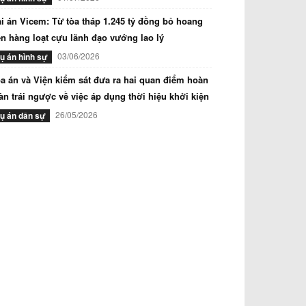
i án Vicem: Từ tòa tháp 1.245 tỷ đồng bỏ hoang
n hàng loạt cựu lãnh đạo vướng lao lý
03/06/2026
ụ án hình sự
a án và Viện kiểm sát đưa ra hai quan điểm hoàn
àn trái ngược về việc áp dụng thời hiệu khởi kiện
26/05/2026
ụ án dân sự