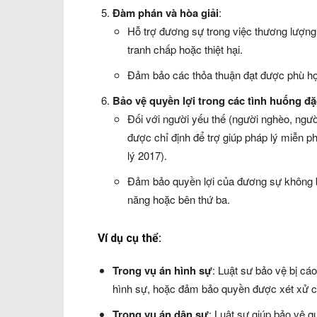
Đàm phán và hòa giải
:
Hỗ trợ đương sự trong việc thương lượng v
tranh chấp hoặc thiệt hại.
Đảm bảo các thỏa thuận đạt được phù hợp
Bảo vệ quyền lợi trong các tình huống đặ
Đối với người yếu thế (người nghèo, người
được chỉ định để trợ giúp pháp lý miễn p
lý 2017).
Đảm bảo quyền lợi của đương sự không bị
năng hoặc bên thứ ba.
Ví dụ cụ thể:
Trong vụ án hình sự
: Luật sư bảo vệ bị cá
hình sự, hoặc đảm bảo quyền được xét xử 
Trong vụ án dân sự
: Luật sư giúp bảo vệ q