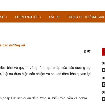
 SƯ
DOANH NGHIỆP
ĐẤT ĐAI
TRỌNG TÀI THƯƠNG MẠI
ủa các đương sự
57
Đi
g việc bảo vệ quyền và lợi ích hợp pháp của các đương sự
Đ
ể, luật sư thực hiện các nhiệm vụ sau để đảm bảo quyền lợi
Đi
Đ
Đ
nh pháp luật liên quan để đương sự hiểu rõ quyền và nghĩa
Đ