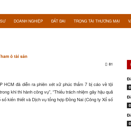
 SƯ
DOANH NGHIỆP
ĐẤT ĐAI
TRỌNG TÀI THƯƠNG MẠI
V
ham ô tài sản
81
Đi
P HCM đã diễn ra phiên xét xử phúc thẩm 7 bị cáo về tội
Đ
trong khi thi hành công vụ”, “Thiếu trách nhiệm gây hậu quả
Đi
số kiến thiết và Dịch vụ tổng hợp Đồng Nai (Công ty Xổ số
Đ
Đ
Đ