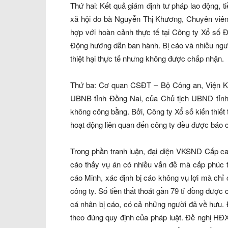
Thứ hai: Kết quả giám định tư pháp lao động,
xã hội do bà Nguyễn Thị Khương, Chuyên viên
hợp với hoàn cảnh thực tế tại Công ty Xổ số
Động hướng dẫn ban hành. Bị cáo và nhiều ngườ
thiệt hại thực tế nhưng không được chấp nhận.
Thứ ba: Cơ quan CSĐT – Bộ Công an, Viện K
UBNB tỉnh Đồng Nai, của Chủ tịch UBND tỉnh Đ
không công bằng. Bởi, Công ty Xổ số kiến thiế
hoạt động liên quan đến công ty đều được báo 
Trong phần tranh luận, đại diện VKSND Cấp ca
cáo thấy vụ án có nhiều vấn đề mà cấp phúc t
cáo Minh, xác định bị cáo không vụ lợi mà ch
công ty. Số tiền thất thoát gần 79 tỉ đồng được
cá nhân bị cáo, có cả những người đã về hưu. Đ
theo đúng quy định của pháp luật. Đề nghị HĐ