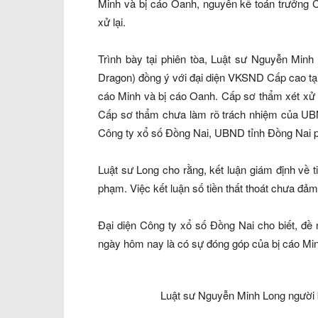
Minh và bị cáo Oanh, nguyên kế toán trưởng C
xử lại.
Trình bày tại phiên tòa, Luật sư Nguyễn Min
Dragon) đồng ý với đại diện VKSND Cấp cao tại
cáo Minh và bị cáo Oanh. Cấp sơ thẩm xét xử b
Cấp sơ thẩm chưa làm rõ trách nhiệm của UBND
Công ty xổ số Đồng Nai, UBND tỉnh Đồng Nai phả
Luật sư Long cho rằng, kết luận giám định về 
phạm. Việc kết luận số tiền thất thoát chưa đ
Đại diện Công ty xổ số Đồng Nai cho biết, đề 
ngày hôm nay là có sự đóng góp của bị cáo Min
Luật sư Nguyễn Minh Long người 