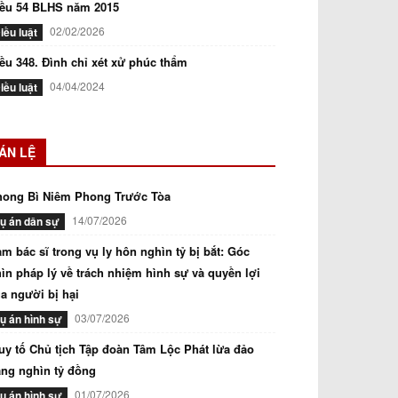
iều 54 BLHS năm 2015
02/02/2026
iều luật
ều 348. Đình chỉ xét xử phúc thẩm
04/04/2024
iều luật
ÁN LỆ
hong Bì Niêm Phong Trước Tòa
14/07/2026
ụ án dân sự
m bác sĩ trong vụ ly hôn nghìn tỷ bị bắt: Góc
ìn pháp lý về trách nhiệm hình sự và quyền lợi
a người bị hại
03/07/2026
ụ án hình sự
uy tố Chủ tịch Tập đoàn Tâm Lộc Phát lừa đảo
ng nghìn tỷ đồng
01/07/2026
ụ án hình sự