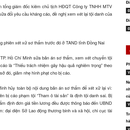
Đ
yên tổng giám đốc kiêm chủ tịch HĐQT Công ty TNHH MTV
Đ
sửa đổi yêu cầu kháng cáo, đề nghị xem xét lại tội danh của
Đi
Đ
g phiên xét xử sơ thẩm trước đó ở TAND tỉnh Đồng Nai
 TP. Hồ Chí Minh sửa bản án sơ thẩm, xem xét chuyển tội
P
 cáo là “Thiếu trách nhiệm gây hậu quả nghiêm trọng” theo
sở đó, giảm nhẹ hình phạt cho bị cáo.
V
Na
inh hủy toàn bộ nội dung bản án sơ thẩm để xét xử lại vì:
nh
 bị cáo phạm tội “Tham ô tài sản” là định tội danh sai. Bị
củ
hẩm định đơn giá tiền lương đều được thông báo đến UBND
V
: đại diện Sở Lao động thương binh và xã hội, chi cục tài
Tr
hà
V