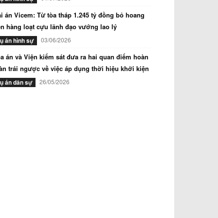
i án Vicem: Từ tòa tháp 1.245 tỷ đồng bỏ hoang
n hàng loạt cựu lãnh đạo vướng lao lý
03/06/2026
ụ án hình sự
a án và Viện kiểm sát đưa ra hai quan điểm hoàn
àn trái ngược về việc áp dụng thời hiệu khởi kiện
26/05/2026
ụ án dân sự