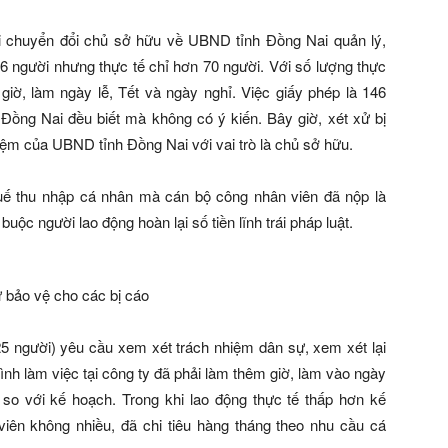
i chuyển đổi chủ sở hữu về UBND tỉnh Đồng Nai quản lý,
46 người nhưng thực tế chỉ hơn 70 người. Với số lượng thực
giờ, làm ngày lễ, Tết và ngày nghỉ. Việc giấy phép là 146
ồng Nai đều biết mà không có ý kiến. Bây giờ, xét xử bị
hiệm của UBND tỉnh Đồng Nai với vai trò là chủ sở hữu.
huế thu nhập cá nhân mà cán bộ công nhân viên đã nộp là
ộc người lao động hoàn lại số tiền lĩnh trái pháp luật.
ư bảo vệ cho các bị cáo
25 người) yêu cầu xem xét trách nhiệm dân sự, xem xét lại
rình làm việc tại công ty đã phải làm thêm giờ, làm vào ngày
c so với kế hoạch. Trong khi lao động thực tế thấp hơn kế
viên không nhiều, đã chi tiêu hàng tháng theo nhu cầu cá