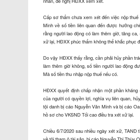
nhân, đề nghị HĐXX xem xét.
Cấp sơ thẩm chưa xem xét đến việc nộp thuế 
Minh về số tiền liên quan đến được hưởng ch
rằng người lao động có làm thêm giờ, tăng ca,
xử lại, HĐXX phúc thẩm không thể khắc phục 
Do vậy HĐXX thấy rằng, cần phải hủy phần trác
làm thêm giờ không, số tiền người lao động đư
Mà số tiền thu nhập nộp thuế nếu có.
HĐXX quyết định chấp nhận một phần kháng 
của người có quyền lợi, nghĩa vụ liên quan, h
tội danh bị cáo Nguyễn Văn Minh và bị cáo Oa
hồ sơ cho VKSND Tối cao điều tra xét xử lại.
Chiều 6/7/2020 sau nhiều ngày xét xử, TAND 
về tội tham ô tài sản, bị cáo Nguyễn Thị Thùy O