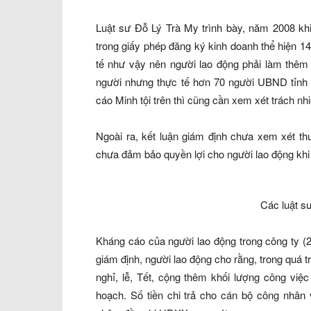
Luật sư Đỗ Lý Trà My trình bày, năm 2008 kh
trong giấy phép đăng ký kinh doanh thể hiện 1
tế như vậy nên người lao động phải làm thêm 
người nhưng thực tế hơn 70 người UBND tỉnh Đ
cáo Minh tội trên thì cũng cần xem xét trách n
Ngoài ra, kết luận giám định chưa xem xét t
chưa đảm bảo quyền lợi cho người lao động khi bu
Các luật s
Kháng cáo của người lao động trong công ty (
giám định, người lao động cho rằng, trong quá t
nghỉ, lễ, Tết, cộng thêm khối lượng công việ
hoạch. Số tiền chi trả cho cán bộ công nhân 