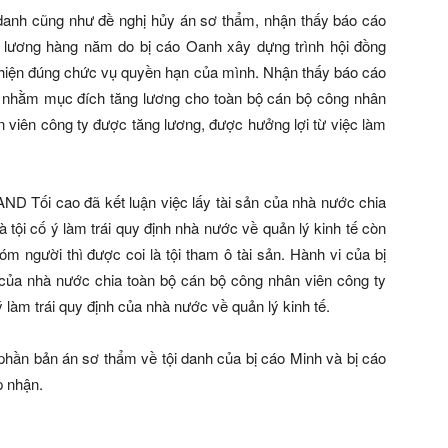
i danh cũng như đề nghị hủy án sơ thẩm, nhận thấy báo cáo
ền lương hàng năm do bị cáo Oanh xây dựng trình hội đồng
 hiện đúng chức vụ quyền hạn của mình. Nhận thấy báo cáo
 nhằm mục đích tăng lương cho toàn bộ cán bộ công nhân
n viên công ty được tăng lương, được hưởng lợi từ việc làm
AND Tối cao đã kết luận việc lấy tài sản của nhà nước chia
à tội cố ý làm trái quy định nhà nước về quản lý kinh tế còn
m người thì được coi là tội tham ô tài sản. Hành vi của bị
 của nhà nước chia toàn bộ cán bộ công nhân viên công ty
 làm trái quy định của nhà nước về quản lý kinh tế.
ần bản án sơ thẩm về tội danh của bị cáo Minh và bị cáo
 nhận.