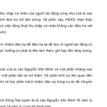
thu nhập cá nhân của người lao động cũng như của bị cáo
ênh lệch so với tiền lương. Về phần này, HĐXX nhận thấy
 có việc đóng thuế thu nhập cá nhân không cần điều tra xét
được.
h nhiệm dân sự để điều tra lại để làm rõ người lao động có
ợc hưởng có phải là tiền làm thêm giờ hay tiền tăng lương.
cáo của bị cáo Nguyễn Văn Minh và một phần kháng cáo
ủy một phần bản án sơ thẩm. Về phần hình sự liên quan đến
nh và hủy phần trách nhiệm dân sự trong vụ án để chuyển
tỉnh Đồng Nai tuyên án bị cáo Nguyễn Văn Minh 16 năm tù
anh 14 năm tù cùng tội danh trên.