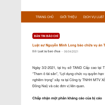
TRANG CHỦ
GIỚI THIỆU
DỊCH VỤ LUẬT
BẢN TIN BÁO CHÍ
Luật sư Nguyễn Minh Long bào chữa vụ án T
Bởi
Luat su bao chua
-
06/04/2021
Ngày 3/2-2021, tại trụ sở TAND Cấp cao tại T
“Tham ô tài sản”, “Lợi dụng chức vụ quyền hạn 
nghiêm trọng” xảy ra tại Công ty TNHH MTV Xổ 
Đồng Nai) và các đơn vị liên quan.
Chấp nhận một phần kháng cáo của bị cáo