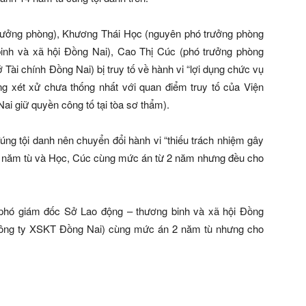
rưởng phòng), Khương Thái Học (nguyên phó trưởng phòng
inh và xã hội Đồng Nai), Cao Thị Cúc (phó trưởng phòng
 Tài chính Đồng Nai) bị truy tố về hành vi “lợi dụng chức vụ
ồng xét xử chưa thống nhất với quan điểm truy tố của Viện
 giữ quyền công tố tại tòa sơ thẩm).
đúng tội danh nên chuyển đổi hành vi “thiếu trách nhiệm gây
3 năm tù và Học, Cúc cùng mức án từ 2 năm nhưng đều cho
phó giám đốc Sở Lao động – thương binh và xã hội Đồng
Công ty XSKT Đồng Nai) cùng mức án 2 năm tù nhưng cho