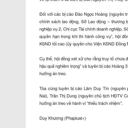
Đối với các bị cáo Đào Ngọc Hoàng (nguyên t
chính sách lao động, Sở Lao động – thương b
nghiệp vụ 2, Chi cục Tài chính doanh nghiệp, Sở
quyền hạn trong khi thi hành công vụ”, hội đ
KSND tối cao (ủy quyền cho Viện KSND Đồng Nai
Cụ thể, hội đồng xét xử cho rằng truy tố chưa 
hậu quả nghiêm trọng” và tuyên bị cáo Hoàng 
hưởng án treo.
Tòa cũng tuyên bị cáo Lâm Duy Tín (nguyên 
Nai), Trần Thị Dung (nguyên chủ tịch HĐTV 
hưởng án treo về hành vi “thiếu trách nhiệm”.
Duy Khương (Phapluat+)