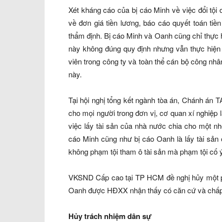
Xét kháng cáo của bị cáo Minh về việc đổi tộ
về đơn giá tiền lương, báo cáo quyết toán ti
thẩm định. Bị cáo Minh và Oanh cũng chỉ thực
này không đúng quy định nhưng vẫn thực hiện
viên trong công ty và toàn thể cán bộ công nhâ
này.
Tại hội nghị tổng kết ngành tòa án, Chánh án T
cho mọi người trong đơn vị, cơ quan xí nghiệp l
việc lấy tài sản của nhà nước chia cho một nhó
cáo Minh cũng như bị cáo Oanh là lấy tài sản
không phạm tội tham ô tài sản mà phạm tội cố ý
VKSND Cấp cao tại TP HCM đề nghị hủy một ph
Oanh được HĐXX nhận thấy có căn cứ và chấp
Hủy trách nhiệm dân sự