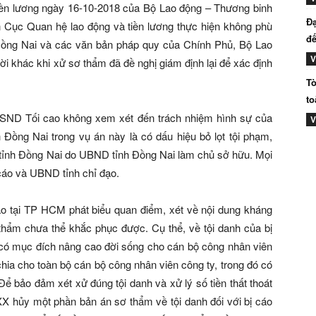
 tiền lương ngày 16-10-2018 của Bộ Lao động – Thương binh
Đạ
 Cục Quan hệ lao động và tiền lương thực hiện không phù
đế
 Đồng Nai và các văn bản pháp quy của Chính Phủ, Bộ Lao
V
i khác khi xử sơ thẩm đã đề nghị giám định lại để xác định
Tò
to
SND Tối cao không xem xét đến trách nhiệm hình sự của
V
ồng Nai trong vụ án này là có dấu hiệu bỏ lọt tội phạm,
t tỉnh Đồng Nai do UBND tỉnh Đồng Nai làm chủ sở hữu. Mọi
cáo và UBND tỉnh chỉ đạo.
o tại TP HCM phát biểu quan điểm, xét về nội dung kháng
hẩm chưa thể khắc phục được. Cụ thể, về tội danh của bị
ỉ có mục đích nâng cao đời sống cho cán bộ công nhân viên
 chia cho toàn bộ cán bộ công nhân viên công ty, trong đó có
ể bảo đảm xét xử đúng tội danh và xử lý số tiền thất thoát
XX hủy một phần bản án sơ thẩm về tội danh đối với bị cáo