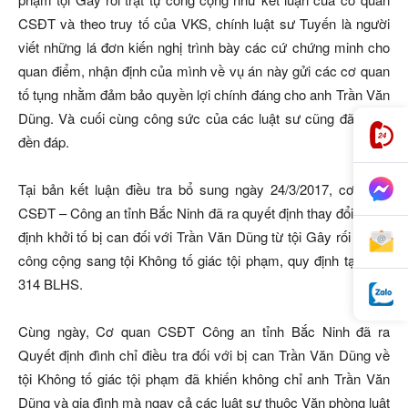
CSĐT và theo truy tố của VKS, chính luật sư Tuyến là người
viết những lá đơn kiến nghị trình bày các cứ chứng minh cho
quan điểm, nhận định của mình về vụ án này gửi các cơ quan
tố tụng nhằm đảm bảo quyền lợi chính đáng cho anh Trần Văn
Dũng. Và cuối cùng công sức của các luật sư cũng đã được
đền đáp.
Tại bản kết luận điều tra bổ sung ngày 24/3/2017, cơ quan
CSĐT – Công an tỉnh Bắc Ninh đã ra quyết định thay đổi quyết
định khởi tố bị can đối với Trần Văn Dũng từ tội Gây rối trật tự
công cộng sang tội Không tố giác tội phạm, quy định tại Điều
314 BLHS.
Cùng ngày, Cơ quan CSĐT Công an tỉnh Bắc Ninh đã ra
Quyết định đình chỉ điều tra đối với bị can Trần Văn Dũng về
tội Không tố giác tội phạm đã khiến không chỉ anh Trần Văn
Dũng và gia đình mà ngay cả các luật sư thuộc Văn phòng luật