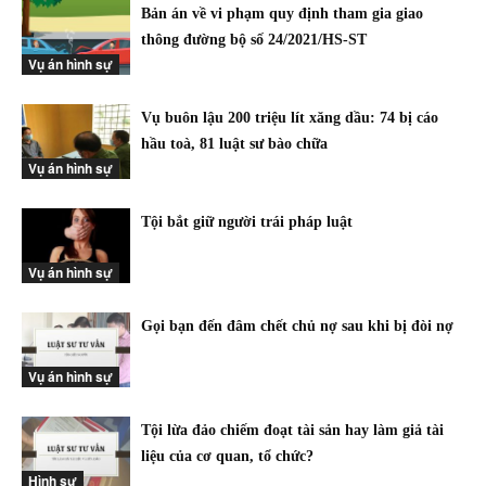
Bản án về vi phạm quy định tham gia giao
thông đường bộ số 24/2021/HS-ST
Vụ án hình sự
Vụ buôn lậu 200 triệu lít xăng dầu: 74 bị cáo
hầu toà, 81 luật sư bào chữa
Vụ án hình sự
Tội bắt giữ người trái pháp luật
Vụ án hình sự
Gọi bạn đến đâm chết chủ nợ sau khi bị đòi nợ
Vụ án hình sự
Tội lừa đảo chiếm đoạt tài sản hay làm giả tài
liệu của cơ quan, tổ chức?
Hình sự