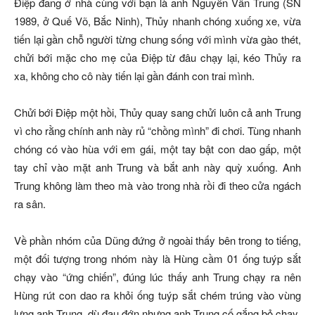
Điệp đang ở nhà cùng với bạn là anh Nguyễn Vân Trung (SN
1989, ở Quế Võ, Bắc Ninh), Thủy nhanh chóng xuống xe, vừa
tiến lại gần chỗ người từng chung sống với mình vừa gào thét,
chửi bới mặc cho mẹ của Điệp từ đâu chạy lại, kéo Thủy ra
xa, không cho cô này tiến lại gần đánh con trai mình.
Chửi bới Điệp một hồi, Thủy quay sang chửi luôn cả anh Trung
vì cho rằng chính anh này rủ “chồng mình” đi chơi. Tùng nhanh
chóng có vào hùa với em gái, một tay bật con dao gấp, một
tay chỉ vào mặt anh Trung và bắt anh này quỳ xuống. Anh
Trung không làm theo mà vào trong nhà rồi đi theo cửa ngách
ra sân.
Về phần nhóm của Dũng đứng ở ngoài thấy bên trong to tiếng,
một đối tượng trong nhóm này là Hùng cầm 01 ống tuýp sắt
chạy vào “ứng chiến”, đúng lúc thấy anh Trung chạy ra nên
Hùng rút con dao ra khỏi ống tuýp sắt chém trúng vào vùng
lưng anh Trung, dù đau đớn nhưng anh Trung cố gắng bỏ chạy.