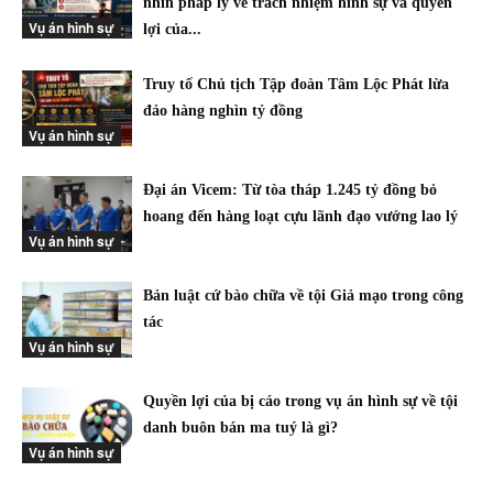
nhìn pháp lý về trách nhiệm hình sự và quyền
Vụ án hình sự
lợi của...
Truy tố Chủ tịch Tập đoàn Tâm Lộc Phát lừa
đảo hàng nghìn tỷ đồng
Vụ án hình sự
Đại án Vicem: Từ tòa tháp 1.245 tỷ đồng bỏ
hoang đến hàng loạt cựu lãnh đạo vướng lao lý
Vụ án hình sự
Bản luật cứ bào chữa về tội Giả mạo trong công
tác
Vụ án hình sự
Quyền lợi của bị cáo trong vụ án hình sự về tội
danh buôn bán ma tuý là gì?
Vụ án hình sự