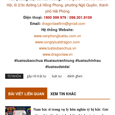
Hội, lô 2/3c đường Lê Hồng Phong, phường Ngô Quyền, thành
phố Hải Phòng
Điện thoại:
1900 599 979
/
098.301.9109
Email:
dragonlawfirm@gmail.com
Hệ thống Website:
www.vanphongluatsu.com.vn
www.congtyluatdragon.com
www.luatsubaochua.vn
www.dragonlaw.vn
#luatsubaochua #luatsutranhtung #luatsuhinhsu
#luatsudatdai
TỪ KHÓA
gây rối trật tự
luật sư
đánh ghen
BÀI VIẾT LIÊN QUAN
XEM TIN KHÁC
Nam bác sĩ trong vụ ly hôn nghìn tỷ bị bắt: Góc