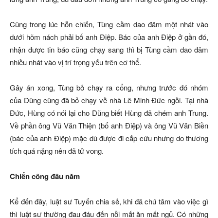
Cũng trong lúc hỗn chiến, Tùng cầm dao đâm một nhát vào
dưới hõm nách phải bố anh Điệp. Bác của anh Điệp ở gần đó,
nhận được tin báo cũng chạy sang thì bị Tùng cầm dao đâm
nhiều nhát vào vị trí trọng yếu trên cơ thể.
Gây án xong, Tùng bỏ chạy ra cổng, nhưng trước đó nhóm
của Dũng cũng đã bỏ chạy về nhà Lê Minh Đức ngồi. Tại nhà
Đức, Hùng có nói lại cho Dũng biết Hùng đã chém anh Trung.
Về phần ông Vũ Văn Thiện (bố anh Điệp) và ông Vũ Văn Biền
(bác của anh Điệp) mặc dù được đi cấp cứu nhưng do thương
tích quá nặng nên đã tử vong.
Chiến công đầu năm
Kể đến đây, luật sư Tuyến chia sẻ, khi đã chú tâm vào việc gì
thì luật sư thường đau đáu đến nỗi mất ăn mất ngủ. Có những