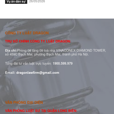
26/05/2026
Vụ án dân sự
CÔNG TY LUẬT DRAGON
TRỤ SỞ CHÍNH CÔNG TY LUẬT DRAGON:
Địa chỉ:
Phòng 08 tầng 09 toà nhà VINACONEX DIAMOND TOWER,
số 459C Bạch Mai, phường Bạch Mai, thành phố Hà Nội.
Tổng đài tư vấn luật trực tuyến:
1900.599.979
Email:
dragonlawfirm@gmail.com
VĂN PHÒNG ĐẠI DIỆN
VĂN PHÒNG LUẬT SƯ TẠI QUẬN LONG BIÊN: