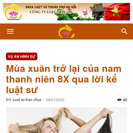
VỤ ÁN HÌNH SỰ
Mùa xuân trở lại của nam
thanh niên 8X qua lời kể
luật sư
40
Bởi
Luat su bao chua
-
08/01/2022