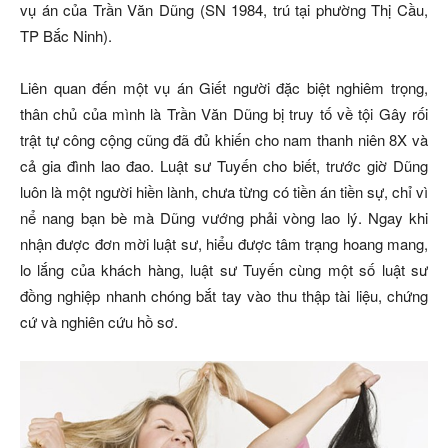
vụ án của Trần Văn Dũng (SN 1984, trú tại phường Thị Cầu,
TP Bắc Ninh).
Liên quan đến một vụ án Giết người đặc biệt nghiêm trọng,
thân chủ của mình là Trần Văn Dũng bị truy tố về tội Gây rối
trật tự công cộng cũng đã đủ khiến cho nam thanh niên 8X và
cả gia đình lao đao. Luật sư Tuyến cho biết, trước giờ Dũng
luôn là một người hiền lành, chưa từng có tiền án tiền sự, chỉ vì
nể nang bạn bè mà Dũng vướng phải vòng lao lý. Ngay khi
nhận được đơn mời luật sư, hiểu được tâm trạng hoang mang,
lo lắng của khách hàng, luật sư Tuyến cùng một số luật sư
đồng nghiệp nhanh chóng bắt tay vào thu thập tài liệu, chứng
cứ và nghiên cứu hồ sơ.