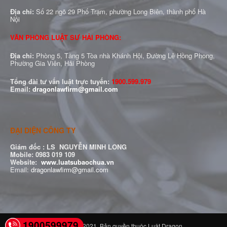
Địa chỉ:
Số 22 ngõ 29 Phố Trạm, phường Long Biên, thành phố Hà
Nội
VĂN PHÒNG LUẬT SƯ HẢI PHÒNG:
Địa chỉ:
Phòng 5, Tầng 5 Tòa nhà Khánh Hội, Đường Lê Hồng Phong,
Phường Gia Viên, Hải Phòng
Tổng đài tư vấn luật trực tuyến:
1900.599.979
Email:
dragonlawfirm@gmail.com
ĐẠI DIỆN CÔNG TY
Giám đốc :
LS NGUYỄN MINH LONG
Mobile: 0983 019 109
Website:
www.luatsubaochua.vn
Email:
dragonlawfirm@gmail.com
1900599979
© Copyright ®2021. Bản quyền thuộc Luật Dragon.