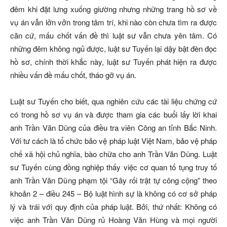
đêm khi đặt lưng xuống giường nhưng những trang hồ sơ về
vụ án vẫn lởn vởn trong tâm trí, khi nào còn chưa tìm ra được
căn cứ, mấu chốt vấn đề thì luật sư vẫn chưa yên tâm. Có
những đêm không ngủ được, luật sư Tuyến lại dậy bật đèn đọc
hồ sơ, chính thời khắc này, luật sư Tuyến phát hiện ra được
nhiều vấn đề mấu chốt, tháo gỡ vụ án.
Luật sư Tuyến cho biết, qua nghiên cứu các tài liệu chứng cứ
có trong hồ sơ vụ án và được tham gia các buổi lấy lời khai
anh Trần Văn Dũng của điều tra viên Công an tỉnh Bắc Ninh.
Với tư cách là tổ chức bảo vệ pháp luật Việt Nam, bảo vệ pháp
chế xã hội chủ nghĩa, bào chữa cho anh Trần Văn Dũng. Luật
sư Tuyến cùng đồng nghiệp thấy việc cơ quan tố tụng truy tố
anh Trần Văn Dũng phạm tội “Gây rối trật tự công cộng” theo
khoản 2 – điều 245 – Bộ luật hình sự là không có cơ sở pháp
lý và trái với quy định của pháp luật. Bởi, thứ nhất: Không có
việc anh Trần Văn Dũng rủ Hoàng Văn Hùng và mọi người