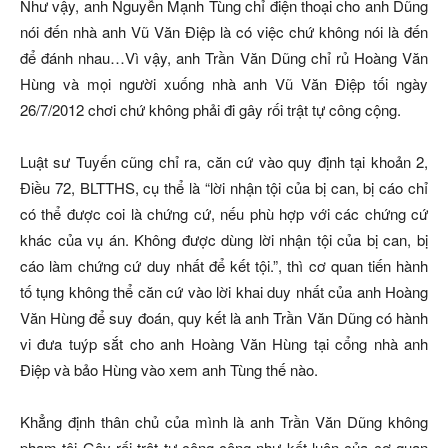
Như vậy, anh Nguyễn Mạnh Tùng chỉ điện thoại cho anh Dũng
nói đến nhà anh Vũ Văn Điệp là có việc chứ không nói là đến
để đánh nhau…Vì vậy, anh Trần Văn Dũng chỉ rủ Hoàng Văn
Hùng và mọi người xuống nhà anh Vũ Văn Điệp tối ngày
26/7/2012 chơi chứ không phải đi gây rối trật tự công cộng.
Luật sư Tuyến cũng chỉ ra, căn cứ vào quy định tại khoản 2,
Điều 72, BLTTHS, cụ thể là “lời nhận tội của bị can, bị cáo chỉ
có thể được coi là chứng cứ, nếu phù hợp với các chứng cứ
khác của vụ án. Không được dùng lời nhận tội của bị can, bị
cáo làm chứng cứ duy nhất để kết tội.”, thì cơ quan tiến hành
tố tụng không thể căn cứ vào lời khai duy nhất của anh Hoàng
Văn Hùng để suy đoán, quy kết là anh Trần Văn Dũng có hành
vi đưa tuýp sắt cho anh Hoàng Văn Hùng tại cổng nhà anh
Điệp và bảo Hùng vào xem anh Tùng thế nào.
Khẳng định thân chủ của mình là anh Trần Văn Dũng không
phạm tội Gây rối trật tự công cộng như kết luận của cơ quan