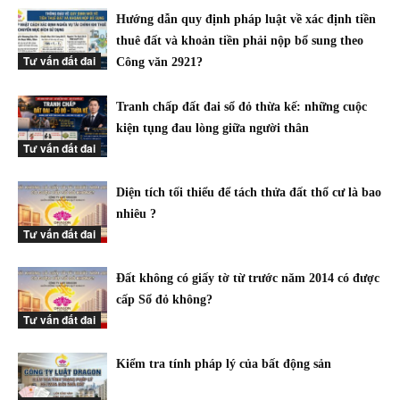
Hướng dẫn quy định pháp luật về xác định tiền
thuê đất và khoản tiền phải nộp bổ sung theo
Tư vấn đất đai
Công văn 2921?
Tranh chấp đất đai sổ đỏ thừa kế: những cuộc
kiện tụng đau lòng giữa người thân
Tư vấn đất đai
Diện tích tối thiểu để tách thửa đất thổ cư là bao
nhiêu ?
Tư vấn đất đai
Đất không có giấy tờ từ trước năm 2014 có được
cấp Sổ đỏ không?
Tư vấn đất đai
Kiểm tra tính pháp lý của bất động sản