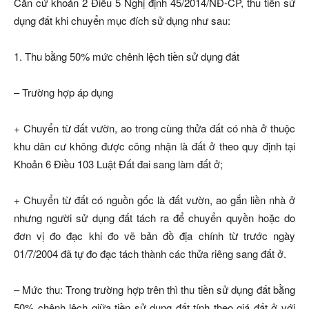
Căn cứ khoản 2 Điều 5 Nghị định 45/2014/NĐ-CP, thu tiền sử
dụng đất khi chuyển mục đích sử dụng như sau:
1. Thu bằng 50% mức chênh lệch tiền sử dụng đất
– Trường hợp áp dụng
+ Chuyển từ đất vườn, ao trong cùng thửa đất có nhà ở thuộc
khu dân cư không được công nhận là đất ở theo quy định tại
Khoản 6 Điều 103 Luật Đất đai sang làm đất ở;
+ Chuyển từ đất có nguồn gốc là đất vườn, ao gắn liền nhà ở
nhưng người sử dụng đất tách ra để chuyển quyền hoặc do
đơn vị đo đạc khi đo vẽ bản đồ địa chính từ trước ngày
01/7/2004 đã tự đo đạc tách thành các thửa riêng sang đất ở.
– Mức thu: Trong trường hợp trên thì thu tiền sử dụng đất bằng
50% chênh lệch giữa tiền sử dụng đất tính theo giá đất ở với