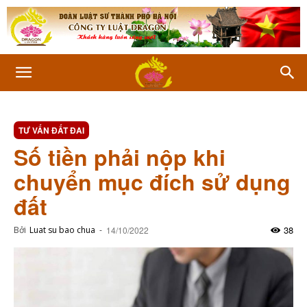
TƯ VẤN ĐẤT ĐAI
Số tiền phải nộp khi
chuyển mục đích sử dụng
đất
38
Bởi
Luat su bao chua
-
14/10/2022