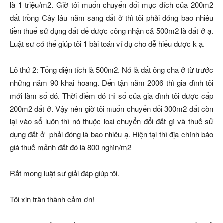
là 1 triệu/m2. Giờ tôi muốn chuyển đổi mục đích của 200m2
đất trồng Cây lâu năm sang đất ở thì tôi phải đóng bao nhiêu
tiền thuế sử dụng đất để được công nhận cả 500m2 là đất ở ạ.
Luật sư có thể giúp tôi 1 bài toán ví dụ cho dễ hiểu được k ạ.
Lô thứ 2: Tổng diện tích là 500m2. Nó là đất ông cha ở từ trước
những năm 90 khai hoang. Đến tận năm 2006 thì gia đình tôi
mới làm sổ đó. Thời điểm đó thì sổ của gia đình tôi được cấp
200m2 đất ở. Vậy nên giờ tôi muốn chuyển đổi 300m2 đất còn
lại vào sổ luôn thì nó thuộc loại chuyển đổi đất gì và thuế sử
dụng đất ở phải đóng là bao nhiêu ạ. Hiện tại thì địa chính báo
giá thuế mảnh đất đó là 800 nghìn/m2
Rất mong luật sư giải đáp giúp tôi.
Tôi xin trân thành cảm ơn!