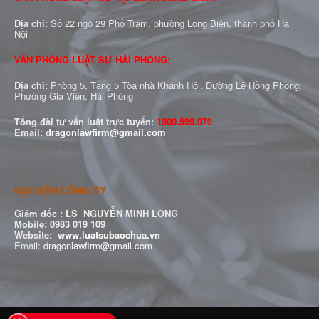
Địa chỉ:
Số 22 ngõ 29 Phố Trạm, phường Long Biên, thành phố Hà
Nội
VĂN PHÒNG LUẬT SƯ HẢI PHÒNG:
Địa chỉ:
Phòng 5, Tầng 5 Tòa nhà Khánh Hội, Đường Lê Hồng Phong,
Phường Gia Viên, Hải Phòng
Tổng đài tư vấn luật trực tuyến:
1900.599.979
Email:
dragonlawfirm@gmail.com
ĐẠI DIỆN CÔNG TY
Giám đốc :
LS NGUYỄN MINH LONG
Mobile: 0983 019 109
Website:
www.luatsubaochua.vn
Email:
dragonlawfirm@gmail.com