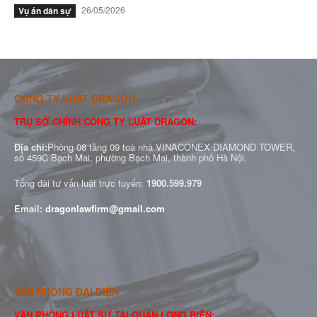
26/05/2026
Vụ án dân sự
CÔNG TY LUẬT DRAGON
TRỤ SỞ CHÍNH CÔNG TY LUẬT DRAGON:
Địa chỉ:
Phòng 08 tầng 09 toà nhà VINACONEX DIAMOND TOWER,
số 459C Bạch Mai, phường Bạch Mai, thành phố Hà Nội.
Tổng đài tư vấn luật trực tuyến:
1900.599.979
Email:
dragonlawfirm@gmail.com
VĂN PHÒNG ĐẠI DIỆN
VĂN PHÒNG LUẬT SƯ TẠI QUẬN LONG BIÊN: