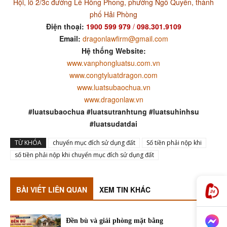
Hội, lô 2/3c đường Lê Hồng Phong, phường Ngô Quyền, thành
phố Hải Phòng
Điện thoại:
1900 599 979
/
098.301.9109
Email:
dragonlawfirm@gmail.com
Hệ thống Website:
www.vanphongluatsu.com.vn
www.congtyluatdragon.com
www.luatsubaochua.vn
www.dragonlaw.vn
#luatsubaochua #luatsutranhtung #luatsuhinhsu
#luatsudatdai
TỪ KHÓA
chuyển mục đích sử dụng đất
Số tiền phải nộp khi
số tiền phải nộp khi chuyển mục đích sử dụng đất
BÀI VIẾT LIÊN QUAN
XEM TIN KHÁC
Đền bù và giải phòng mặt bằng