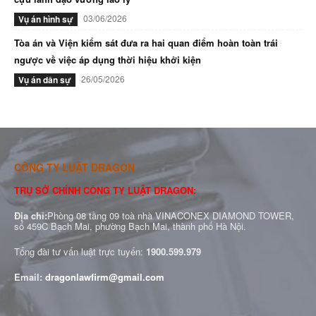
03/06/2026
Vụ án hình sự
Tòa án và Viện kiểm sát đưa ra hai quan điểm hoàn toàn trái
ngược về việc áp dụng thời hiệu khởi kiện
26/05/2026
Vụ án dân sự
CÔNG TY LUẬT DRAGON
TRỤ SỞ CHÍNH CÔNG TY LUẬT DRAGON:
Địa chỉ:
Phòng 08 tầng 09 toà nhà VINACONEX DIAMOND TOWER,
số 459C Bạch Mai, phường Bạch Mai, thành phố Hà Nội.
Tổng đài tư vấn luật trực tuyến:
1900.599.979
Email:
dragonlawfirm@gmail.com