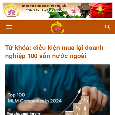
Từ khóa: điều kiện mua lại doanh
nghiệp 100 vốn nước ngoài
Mua bán, sang nhượng