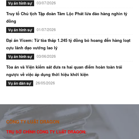
03/07/2026
Vụ án hình sự
Truy tố Chủ tịch Tập đoàn Tâm Lộc Phát lừa đảo hàng nghìn tỷ
đồng
01/07/2026
Vụ án hình sự
Đại án Vicem: Từ tòa tháp 1.245 tỷ đồng bỏ hoang đến hàng loạt
cựu lãnh đạo vướng lao lý
03/06/2026
Vụ án hình sự
Tòa án và Viện kiểm sát đưa ra hai quan điểm hoàn toàn trái
ngược về việc áp dụng thời hiệu khởi kiện
26/05/2026
Vụ án dân sự
CÔNG TY LUẬT DRAGON
TRỤ SỞ CHÍNH CÔNG TY LUẬT DRAGON: