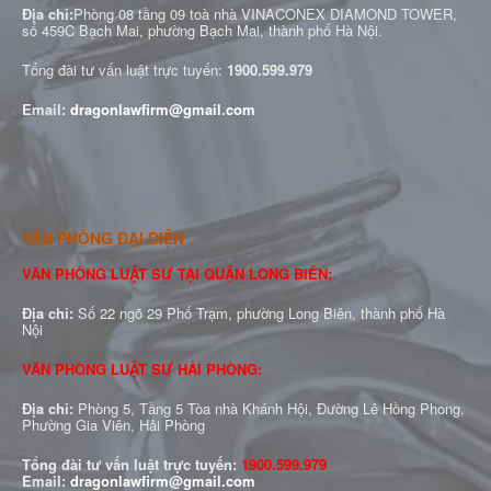
Địa chỉ:
Phòng 08 tầng 09 toà nhà VINACONEX DIAMOND TOWER,
số 459C Bạch Mai, phường Bạch Mai, thành phố Hà Nội.
Tổng đài tư vấn luật trực tuyến:
1900.599.979
Email:
dragonlawfirm@gmail.com
VĂN PHÒNG ĐẠI DIỆN
VĂN PHÒNG LUẬT SƯ TẠI QUẬN LONG BIÊN:
Địa chỉ:
Số 22 ngõ 29 Phố Trạm, phường Long Biên, thành phố Hà
Nội
VĂN PHÒNG LUẬT SƯ HẢI PHÒNG:
Địa chỉ:
Phòng 5, Tầng 5 Tòa nhà Khánh Hội, Đường Lê Hồng Phong,
Phường Gia Viên, Hải Phòng
Tổng đài tư vấn luật trực tuyến:
1900.599.979
Email:
dragonlawfirm@gmail.com