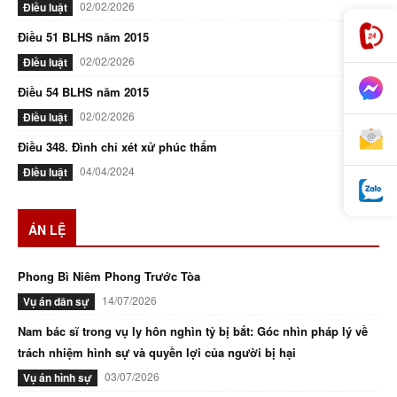
02/02/2026
Điều luật
Điều 51 BLHS năm 2015
02/02/2026
Điều luật
Điều 54 BLHS năm 2015
02/02/2026
Điều luật
Điều 348. Đình chỉ xét xử phúc thẩm
04/04/2024
Điều luật
ÁN LỆ
Phong Bì Niêm Phong Trước Tòa
14/07/2026
Vụ án dân sự
Nam bác sĩ trong vụ ly hôn nghìn tỷ bị bắt: Góc nhìn pháp lý về
trách nhiệm hình sự và quyền lợi của người bị hại
03/07/2026
Vụ án hình sự