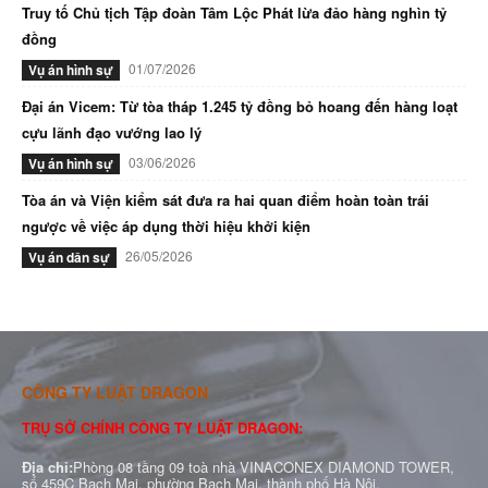
Truy tố Chủ tịch Tập đoàn Tâm Lộc Phát lừa đảo hàng nghìn tỷ
đồng
01/07/2026
Vụ án hình sự
Đại án Vicem: Từ tòa tháp 1.245 tỷ đồng bỏ hoang đến hàng loạt
cựu lãnh đạo vướng lao lý
03/06/2026
Vụ án hình sự
Tòa án và Viện kiểm sát đưa ra hai quan điểm hoàn toàn trái
ngược về việc áp dụng thời hiệu khởi kiện
26/05/2026
Vụ án dân sự
CÔNG TY LUẬT DRAGON
TRỤ SỞ CHÍNH CÔNG TY LUẬT DRAGON:
Địa chỉ:
Phòng 08 tầng 09 toà nhà VINACONEX DIAMOND TOWER,
số 459C Bạch Mai, phường Bạch Mai, thành phố Hà Nội.