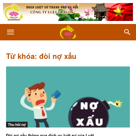
Từ khóa: đòi nợ xấu
Thu hồi nợ
Đòi nợ xấu thông qua dịch vụ luật sư của Luật...