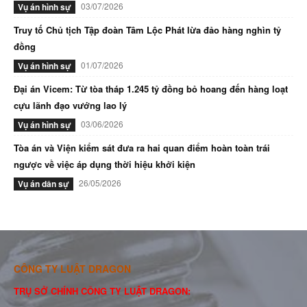
03/07/2026
Vụ án hình sự
Truy tố Chủ tịch Tập đoàn Tâm Lộc Phát lừa đảo hàng nghìn tỷ
đồng
01/07/2026
Vụ án hình sự
Đại án Vicem: Từ tòa tháp 1.245 tỷ đồng bỏ hoang đến hàng loạt
cựu lãnh đạo vướng lao lý
03/06/2026
Vụ án hình sự
Tòa án và Viện kiểm sát đưa ra hai quan điểm hoàn toàn trái
ngược về việc áp dụng thời hiệu khởi kiện
26/05/2026
Vụ án dân sự
CÔNG TY LUẬT DRAGON
TRỤ SỞ CHÍNH CÔNG TY LUẬT DRAGON: