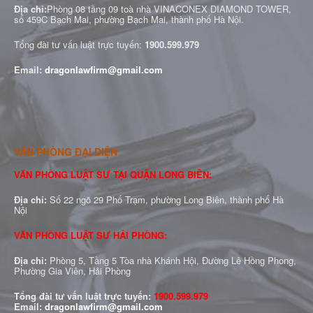
Địa chỉ:
Phòng 08 tầng 09 toà nhà VINACONEX DIAMOND TOWER,
số 459C Bạch Mai, phường Bạch Mai, thành phố Hà Nội.
Tổng đài tư vấn luật trực tuyến:
1900.599.979
Email:
dragonlawfirm@gmail.com
VĂN PHÒNG ĐẠI DIỆN
VĂN PHÒNG LUẬT SƯ TẠI QUẬN LONG BIÊN:
Địa chỉ:
Số 22 ngõ 29 Phố Trạm, phường Long Biên, thành phố Hà
Nội
VĂN PHÒNG LUẬT SƯ HẢI PHÒNG:
Địa chỉ:
Phòng 5, Tầng 5 Tòa nhà Khánh Hội, Đường Lê Hồng Phong,
Phường Gia Viên, Hải Phòng
Tổng đài tư vấn luật trực tuyến:
1900.599.979
Email:
dragonlawfirm@gmail.com