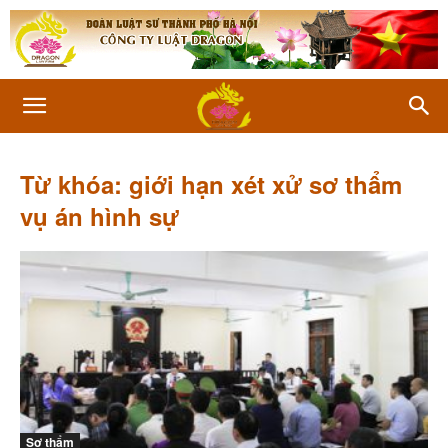
Từ khóa: giới hạn xét xử sơ thẩm
vụ án hình sự
Sơ thẩm