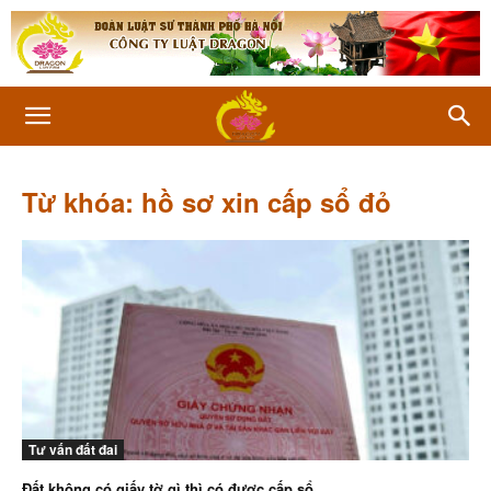
Từ khóa: hồ sơ xin cấp sổ đỏ
Tư vấn đất đai
Đất không có giấy tờ gì thì có được cấp sổ...