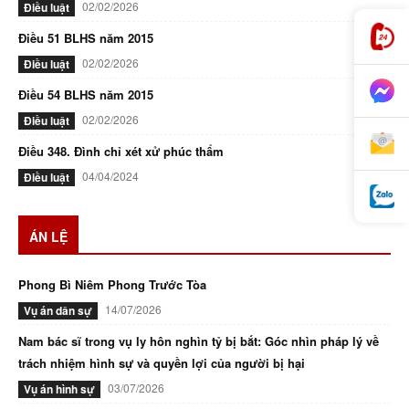
02/02/2026
Điều luật
Điều 51 BLHS năm 2015
02/02/2026
Điều luật
Điều 54 BLHS năm 2015
02/02/2026
Điều luật
Điều 348. Đình chỉ xét xử phúc thẩm
04/04/2024
Điều luật
ÁN LỆ
Phong Bì Niêm Phong Trước Tòa
14/07/2026
Vụ án dân sự
Nam bác sĩ trong vụ ly hôn nghìn tỷ bị bắt: Góc nhìn pháp lý về
trách nhiệm hình sự và quyền lợi của người bị hại
03/07/2026
Vụ án hình sự