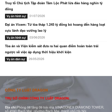
Truy tố Chủ tịch Tập đoàn Tâm Lộc Phát lừa đảo hàng nghìn tỷ
đồng
01/07/2026
Vụ án hình sự
Đại án Vicem: Từ tòa tháp 1.245 tỷ đồng bỏ hoang đến hàng loạt
cựu lãnh đạo vướng lao lý
03/06/2026
Vụ án hình sự
Tòa án và Viện kiểm sát đưa ra hai quan điểm hoàn toàn trái
ngược về việc áp dụng thời hiệu khởi kiện
26/05/2026
Vụ án dân sự
CÔNG TY LUẬT DRAGON
TRỤ SỞ CHÍNH CÔNG TY LUẬT DRAGON:
Địa chỉ:
Phòng 08 tầng 09 toà nhà VINACONEX DIAMOND TOWER,
số 459C Bạch Mai, phường Bạch Mai, thành phố Hà Nội.