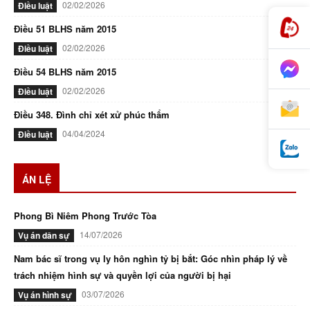
02/02/2026
Điều luật
Điều 51 BLHS năm 2015
02/02/2026
Điều luật
Điều 54 BLHS năm 2015
02/02/2026
Điều luật
Điều 348. Đình chỉ xét xử phúc thẩm
04/04/2024
Điều luật
ÁN LỆ
Phong Bì Niêm Phong Trước Tòa
14/07/2026
Vụ án dân sự
Nam bác sĩ trong vụ ly hôn nghìn tỷ bị bắt: Góc nhìn pháp lý về
trách nhiệm hình sự và quyền lợi của người bị hại
03/07/2026
Vụ án hình sự