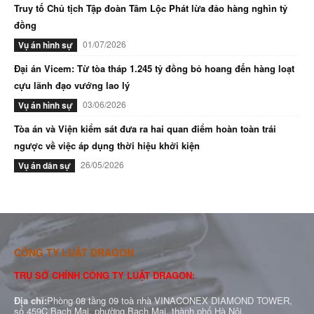
Truy tố Chủ tịch Tập đoàn Tâm Lộc Phát lừa đảo hàng nghìn tỷ
đồng
01/07/2026
Vụ án hình sự
Đại án Vicem: Từ tòa tháp 1.245 tỷ đồng bỏ hoang đến hàng loạt
cựu lãnh đạo vướng lao lý
03/06/2026
Vụ án hình sự
Tòa án và Viện kiểm sát đưa ra hai quan điểm hoàn toàn trái
ngược về việc áp dụng thời hiệu khởi kiện
26/05/2026
Vụ án dân sự
CÔNG TY LUẬT DRAGON
TRỤ SỞ CHÍNH CÔNG TY LUẬT DRAGON:
Địa chỉ:
Phòng 08 tầng 09 toà nhà VINACONEX DIAMOND TOWER,
số 459C Bạch Mai, phường Bạch Mai, thành phố Hà Nội.