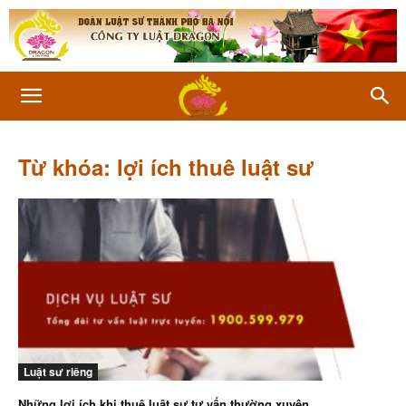
Từ khóa: lợi ích thuê luật sư
Luật sư riêng
Những lợi ích khi thuê luật sư tư vấn thường xuyên...