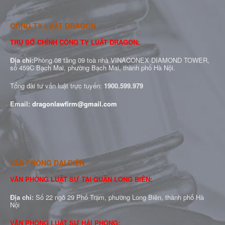
CÔNG TY LUẬT DRAGON
TRỤ SỞ CHÍNH CÔNG TY LUẬT DRAGON:
Địa chỉ:
Phòng 08 tầng 09 toà nhà VINACONEX DIAMOND TOWER,
số 459C Bạch Mai, phường Bạch Mai, thành phố Hà Nội.
Tổng đài tư vấn luật trực tuyến:
1900.599.979
Email:
dragonlawfirm@gmail.com
VĂN PHÒNG ĐẠI DIỆN
VĂN PHÒNG LUẬT SƯ TẠI QUẬN LONG BIÊN:
Địa chỉ:
Số 22 ngõ 29 Phố Trạm, phường Long Biên, thành phố Hà
Nội
VĂN PHÒNG LUẬT SƯ HẢI PHÒNG: