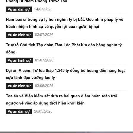
Phong Bì Niêm Phong Trước Tòa
14/07/2026
Vụ án dân sự
Nam bác sĩ trong vụ ly hôn nghìn tỷ bị bắt: Góc nhìn pháp lý về
trách nhiệm hình sự và quyền lợi của người bị hại
03/07/2026
Vụ án hình sự
Truy tố Chủ tịch Tập đoàn Tâm Lộc Phát lừa đảo hàng nghìn tỷ
đồng
01/07/2026
Vụ án hình sự
Đại án Vicem: Từ tòa tháp 1.245 tỷ đồng bỏ hoang đến hàng loạt
cựu lãnh đạo vướng lao lý
03/06/2026
Vụ án hình sự
Tòa án và Viện kiểm sát đưa ra hai quan điểm hoàn toàn trái
ngược về việc áp dụng thời hiệu khởi kiện
26/05/2026
Vụ án dân sự