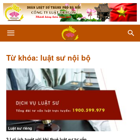
Từ khóa: luật sư nội bộ
Luật sư riêng
3 Lợi ích tuyệt vời khi thuê luật sư tư vấn...