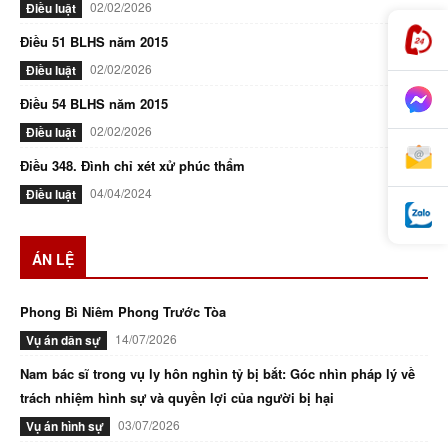
02/02/2026
Điều luật
Điều 51 BLHS năm 2015
02/02/2026
Điều luật
Điều 54 BLHS năm 2015
02/02/2026
Điều luật
Điều 348. Đình chỉ xét xử phúc thẩm
04/04/2024
Điều luật
ÁN LỆ
Phong Bì Niêm Phong Trước Tòa
14/07/2026
Vụ án dân sự
Nam bác sĩ trong vụ ly hôn nghìn tỷ bị bắt: Góc nhìn pháp lý về
trách nhiệm hình sự và quyền lợi của người bị hại
03/07/2026
Vụ án hình sự