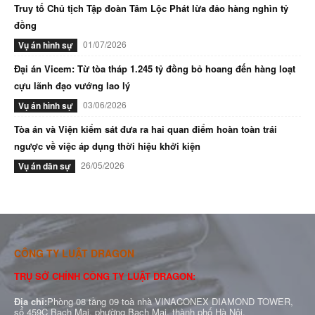
Truy tố Chủ tịch Tập đoàn Tâm Lộc Phát lừa đảo hàng nghìn tỷ
đồng
01/07/2026
Vụ án hình sự
Đại án Vicem: Từ tòa tháp 1.245 tỷ đồng bỏ hoang đến hàng loạt
cựu lãnh đạo vướng lao lý
03/06/2026
Vụ án hình sự
Tòa án và Viện kiểm sát đưa ra hai quan điểm hoàn toàn trái
ngược về việc áp dụng thời hiệu khởi kiện
26/05/2026
Vụ án dân sự
CÔNG TY LUẬT DRAGON
TRỤ SỞ CHÍNH CÔNG TY LUẬT DRAGON:
Địa chỉ:
Phòng 08 tầng 09 toà nhà VINACONEX DIAMOND TOWER,
số 459C Bạch Mai, phường Bạch Mai, thành phố Hà Nội.