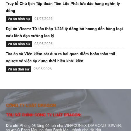
Truy tố Chủ tịch Tập đoàn Tâm Lộc Phát lừa đảo hàng nghìn tỷ
đồng
01/07/2026
Vụ án hình sự
Đại án Vicem: Từ tòa tháp 1.245 tỷ đồng bỏ hoang đến hàng loạt
cựu lãnh đạo vướng lao lý
03/06/2026
Vụ án hình sự
Tòa án và Viện kiểm sát đưa ra hai quan điểm hoàn toàn trái
ngược về việc áp dụng thời hiệu khởi kiện
26/05/2026
Vụ án dân sự
CÔNG TY LUẬT DRAGON
TRỤ SỞ CHÍNH CÔNG TY LUẬT DRAGON:
Địa chỉ:
Phòng 08 tầng 09 toà nhà VINACONEX DIAMOND TOWER,
số 459C Bạch Mai, phường Bạch Mai, thành phố Hà Nội.