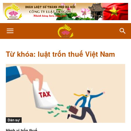
Từ khóa: luật trốn thuế Việt Nam
Dân sự
Hành vi trốn thuế