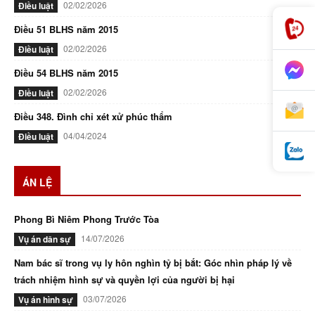
02/02/2026
Điều luật
Điều 51 BLHS năm 2015
02/02/2026
Điều luật
Điều 54 BLHS năm 2015
02/02/2026
Điều luật
Điều 348. Đình chỉ xét xử phúc thẩm
04/04/2024
Điều luật
ÁN LỆ
Phong Bì Niêm Phong Trước Tòa
14/07/2026
Vụ án dân sự
Nam bác sĩ trong vụ ly hôn nghìn tỷ bị bắt: Góc nhìn pháp lý về
trách nhiệm hình sự và quyền lợi của người bị hại
03/07/2026
Vụ án hình sự