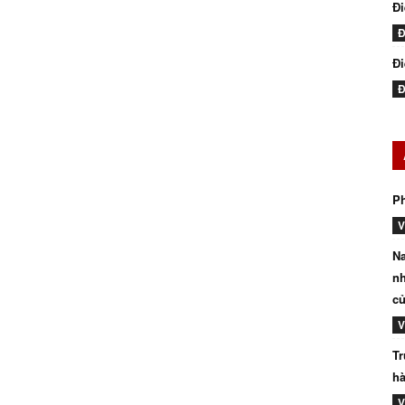
Đ
Đ
Đi
Đ
P
V
Na
nh
củ
V
Tr
hà
V