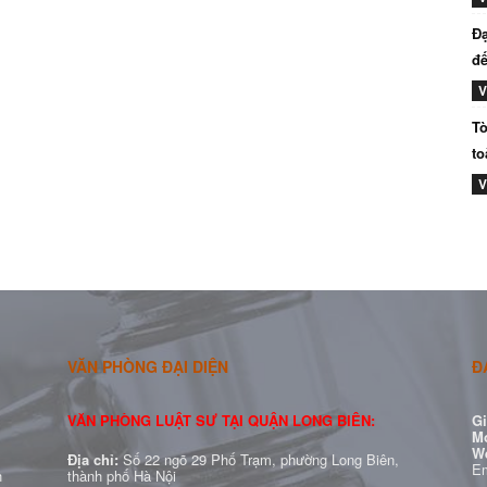
Đạ
đế
V
Tò
to
V
VĂN PHÒNG ĐẠI DIỆN
Đ
VĂN PHÒNG LUẬT SƯ TẠI QUẬN LONG BIÊN:
Gi
Mo
W
Địa chỉ:
Số 22 ngõ 29 Phố Trạm, phường Long Biên,
Em
h
thành phố Hà Nội