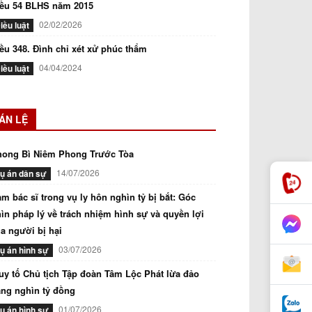
iều 54 BLHS năm 2015
02/02/2026
iều luật
ều 348. Đình chỉ xét xử phúc thẩm
04/04/2024
iều luật
ÁN LỆ
hong Bì Niêm Phong Trước Tòa
14/07/2026
ụ án dân sự
m bác sĩ trong vụ ly hôn nghìn tỷ bị bắt: Góc
ìn pháp lý về trách nhiệm hình sự và quyền lợi
a người bị hại
03/07/2026
ụ án hình sự
uy tố Chủ tịch Tập đoàn Tâm Lộc Phát lừa đảo
ng nghìn tỷ đồng
01/07/2026
ụ án hình sự