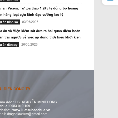
i án Vicem: Từ tòa tháp 1.245 tỷ đồng bỏ hoang
n hàng loạt cựu lãnh đạo vướng lao lý
03/06/2026
ụ án hình sự
a án và Viện kiểm sát đưa ra hai quan điểm hoàn
àn trái ngược về việc áp dụng thời hiệu khởi kiện
26/05/2026
ụ án dân sự
ẠI DIỆN CÔNG TY
ám đốc :
LS NGUYỄN MINH LONG
bile: 0983 019 109
ebsite:
www.luatsubaochua.vn
ail:
dragonlawfirm@gmail.com