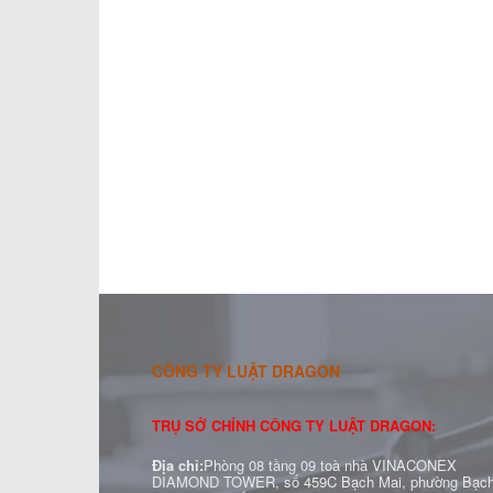
CÔNG TY LUẬT DRAGON
TRỤ SỞ CHÍNH CÔNG TY LUẬT DRAGON:
Địa chỉ:
Phòng 08 tầng 09 toà nhà VINACONEX
DIAMOND TOWER, số 459C Bạch Mai, phường Bạc