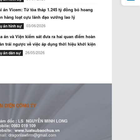
i án Vicem: Từ tòa tháp 1.245 tỷ đồng bỏ hoang
n hàng loạt cựu lãnh đạo vướng lao lý
03/06/2026
ụ án hình sự
a án và Viện kiểm sát đưa ra hai quan điểm hoàn
àn trái ngược về việc áp dụng thời hiệu khởi kiện
26/05/2026
ụ án dân sự
ẠI DIỆN CÔNG TY
ám đốc :
LS NGUYỄN MINH LONG
bile: 0983 019 109
ebsite:
www.luatsubaochua.vn
ail:
dragonlawfirm@gmail.com