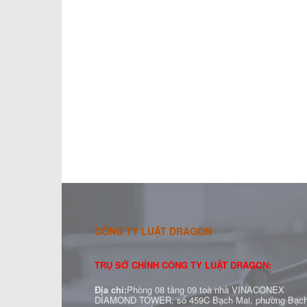
CÔNG TY LUẬT DRAGON
TRỤ SỞ CHÍNH CÔNG TY LUẬT DRAGON:
Địa chỉ:
Phòng 08 tầng 09 toà nhà VINACONEX
DIAMOND TOWER, số 459C Bạch Mai, phường Bạc