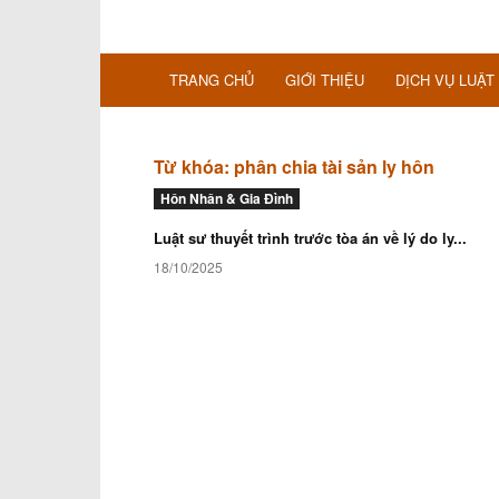
TRANG CHỦ
GIỚI THIỆU
DỊCH VỤ LUẬT
Từ khóa: phân chia tài sản ly hôn
Hôn Nhân & Gia Đình
Luật sư thuyết trình trước tòa án về lý do ly...
18/10/2025