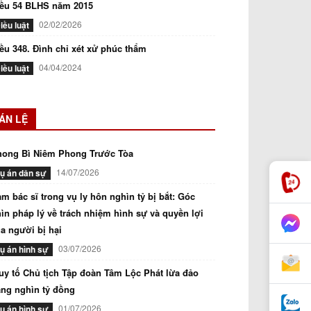
iều 54 BLHS năm 2015
02/02/2026
iều luật
ều 348. Đình chỉ xét xử phúc thẩm
04/04/2024
iều luật
ÁN LỆ
hong Bì Niêm Phong Trước Tòa
14/07/2026
ụ án dân sự
m bác sĩ trong vụ ly hôn nghìn tỷ bị bắt: Góc
ìn pháp lý về trách nhiệm hình sự và quyền lợi
a người bị hại
03/07/2026
ụ án hình sự
uy tố Chủ tịch Tập đoàn Tâm Lộc Phát lừa đảo
ng nghìn tỷ đồng
01/07/2026
ụ án hình sự