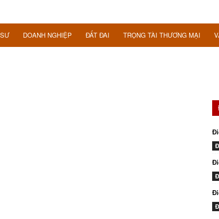
 SƯ
DOANH NGHIỆP
ĐẤT ĐAI
TRỌNG TÀI THƯƠNG MẠI
V
Đi
Đ
Đi
Đ
Đ
Đ