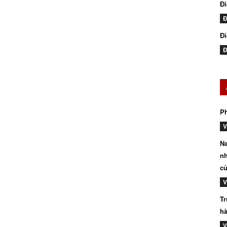
Đ
Đ
Đi
Đ
P
V
Na
nh
củ
V
Tr
hà
V