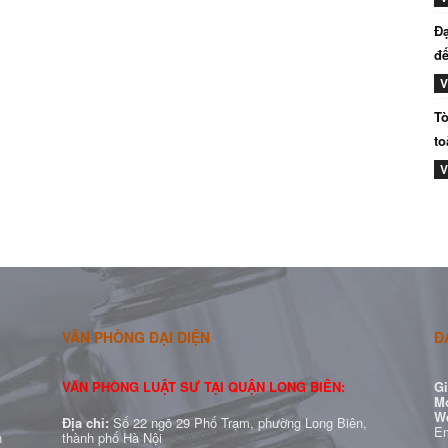
Đạ
đế
V
Tò
to
V
VĂN PHÒNG ĐẠI DIỆN
Đ
VĂN PHÒNG LUẬT SƯ TẠI QUẬN LONG BIÊN:
Gi
Mo
W
Địa chỉ:
Số 22 ngõ 29 Phố Trạm, phường Long Biên,
Em
h
thành phố Hà Nội