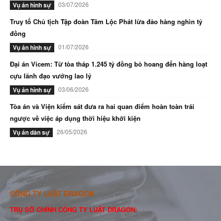
03/07/2026
Vụ án hình sự
Truy tố Chủ tịch Tập đoàn Tâm Lộc Phát lừa đảo hàng nghìn tỷ
đồng
01/07/2026
Vụ án hình sự
Đại án Vicem: Từ tòa tháp 1.245 tỷ đồng bỏ hoang đến hàng loạt
cựu lãnh đạo vướng lao lý
03/06/2026
Vụ án hình sự
Tòa án và Viện kiểm sát đưa ra hai quan điểm hoàn toàn trái
ngược về việc áp dụng thời hiệu khởi kiện
26/05/2026
Vụ án dân sự
CÔNG TY LUẬT DRAGON
TRỤ SỞ CHÍNH CÔNG TY LUẬT DRAGON: