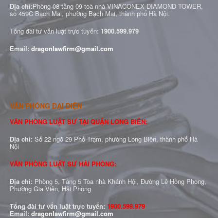
Địa chỉ:
Phòng 08 tầng 09 toà nhà VINACONEX DIAMOND TOWER,
số 459C Bạch Mai, phường Bạch Mai, thành phố Hà Nội.
Tổng đài tư vấn luật trực tuyến:
1900.599.979
Email:
dragonlawfirm@gmail.com
VĂN PHÒNG ĐẠI DIỆN
VĂN PHÒNG LUẬT SƯ TẠI QUẬN LONG BIÊN:
Địa chỉ:
Số 22 ngõ 29 Phố Trạm, phường Long Biên, thành phố Hà
Nội
VĂN PHÒNG LUẬT SƯ HẢI PHÒNG:
Địa chỉ:
Phòng 5, Tầng 5 Tòa nhà Khánh Hội, Đường Lê Hồng Phong,
Phường Gia Viên, Hải Phòng
Tổng đài tư vấn luật trực tuyến:
1900.599.979
Email:
dragonlawfirm@gmail.com