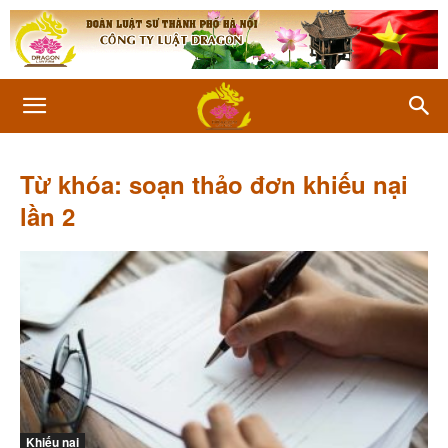
Từ khóa: soạn thảo đơn khiếu nại
lần 2
Khiếu nại