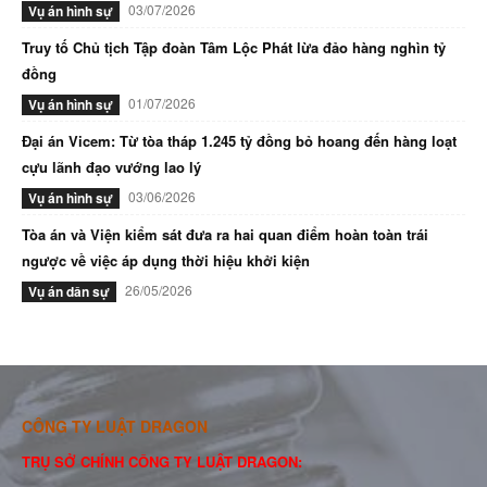
03/07/2026
Vụ án hình sự
Truy tố Chủ tịch Tập đoàn Tâm Lộc Phát lừa đảo hàng nghìn tỷ
đồng
01/07/2026
Vụ án hình sự
Đại án Vicem: Từ tòa tháp 1.245 tỷ đồng bỏ hoang đến hàng loạt
cựu lãnh đạo vướng lao lý
03/06/2026
Vụ án hình sự
Tòa án và Viện kiểm sát đưa ra hai quan điểm hoàn toàn trái
ngược về việc áp dụng thời hiệu khởi kiện
26/05/2026
Vụ án dân sự
CÔNG TY LUẬT DRAGON
TRỤ SỞ CHÍNH CÔNG TY LUẬT DRAGON: