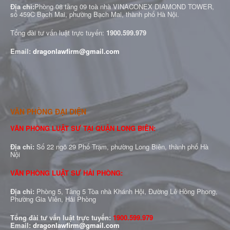
Địa chỉ:
Phòng 08 tầng 09 toà nhà VINACONEX DIAMOND TOWER,
số 459C Bạch Mai, phường Bạch Mai, thành phố Hà Nội.
Tổng đài tư vấn luật trực tuyến:
1900.599.979
Email:
dragonlawfirm@gmail.com
VĂN PHÒNG ĐẠI DIỆN
VĂN PHÒNG LUẬT SƯ TẠI QUẬN LONG BIÊN:
Địa chỉ:
Số 22 ngõ 29 Phố Trạm, phường Long Biên, thành phố Hà
Nội
VĂN PHÒNG LUẬT SƯ HẢI PHÒNG:
Địa chỉ:
Phòng 5, Tầng 5 Tòa nhà Khánh Hội, Đường Lê Hồng Phong,
Phường Gia Viên, Hải Phòng
Tổng đài tư vấn luật trực tuyến:
1900.599.979
Email:
dragonlawfirm@gmail.com