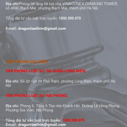
Địa chỉ:
Phòng 08 tầng 09 toà nhà VINACONEX DIAMOND TOWER,
số 459C Bạch Mai, phường Bạch Mai, thành phố Hà Nội.
Tổng đài tư vấn luật trực tuyến:
1900.599.979
Email:
dragonlawfirm@gmail.com
VĂN PHÒNG ĐẠI DIỆN
VĂN PHÒNG LUẬT SƯ TẠI QUẬN LONG BIÊN:
Địa chỉ:
Số 22 ngõ 29 Phố Trạm, phường Long Biên, thành phố Hà
Nội
VĂN PHÒNG LUẬT SƯ HẢI PHÒNG:
Địa chỉ:
Phòng 5, Tầng 5 Tòa nhà Khánh Hội, Đường Lê Hồng Phong,
Phường Gia Viên, Hải Phòng
Tổng đài tư vấn luật trực tuyến:
1900.599.979
Email:
dragonlawfirm@gmail.com