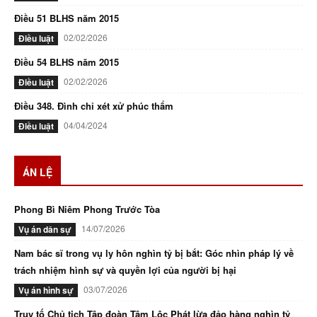
Điều 51 BLHS năm 2015
02/02/2026
Điều luật
Điều 54 BLHS năm 2015
02/02/2026
Điều luật
Điều 348. Đình chỉ xét xử phúc thẩm
04/04/2024
Điều luật
ÁN LỆ
Phong Bì Niêm Phong Trước Tòa
14/07/2026
Vụ án dân sự
Nam bác sĩ trong vụ ly hôn nghìn tỷ bị bắt: Góc nhìn pháp lý về
trách nhiệm hình sự và quyền lợi của người bị hại
03/07/2026
Vụ án hình sự
Truy tố Chủ tịch Tập đoàn Tâm Lộc Phát lừa đảo hàng nghìn tỷ