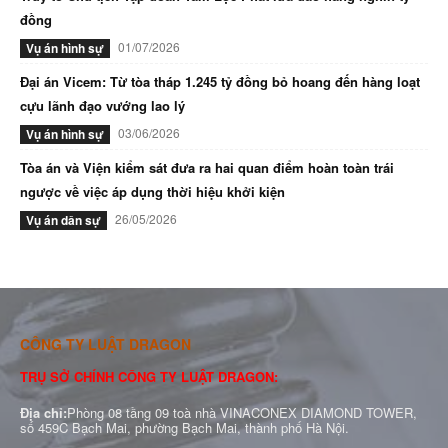
đồng
01/07/2026
Vụ án hình sự
Đại án Vicem: Từ tòa tháp 1.245 tỷ đồng bỏ hoang đến hàng loạt
cựu lãnh đạo vướng lao lý
03/06/2026
Vụ án hình sự
Tòa án và Viện kiểm sát đưa ra hai quan điểm hoàn toàn trái
ngược về việc áp dụng thời hiệu khởi kiện
26/05/2026
Vụ án dân sự
CÔNG TY LUẬT DRAGON
TRỤ SỞ CHÍNH CÔNG TY LUẬT DRAGON:
Địa chỉ:
Phòng 08 tầng 09 toà nhà VINACONEX DIAMOND TOWER,
số 459C Bạch Mai, phường Bạch Mai, thành phố Hà Nội.