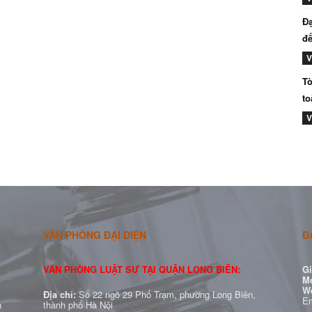
Đạ
đế
V
Tò
to
V
VĂN PHÒNG ĐẠI DIỆN
Đ
VĂN PHÒNG LUẬT SƯ TẠI QUẬN LONG BIÊN:
Gi
Mo
W
Địa chỉ:
Số 22 ngõ 29 Phố Trạm, phường Long Biên,
Em
h
thành phố Hà Nội