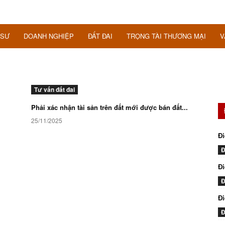
 SƯ
DOANH NGHIỆP
ĐẤT ĐAI
TRỌNG TÀI THƯƠNG MẠI
V
Tư vấn đất đai
Phải xác nhận tài sản trên đất mới được bán đất...
25/11/2025
Đi
Đ
Đi
Đ
Đ
Đ