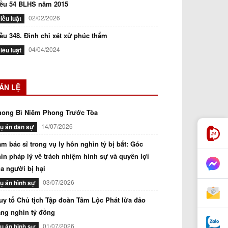
iều 54 BLHS năm 2015
02/02/2026
iều luật
ều 348. Đình chỉ xét xử phúc thẩm
04/04/2024
iều luật
ÁN LỆ
hong Bì Niêm Phong Trước Tòa
14/07/2026
ụ án dân sự
m bác sĩ trong vụ ly hôn nghìn tỷ bị bắt: Góc
ìn pháp lý về trách nhiệm hình sự và quyền lợi
a người bị hại
03/07/2026
ụ án hình sự
uy tố Chủ tịch Tập đoàn Tâm Lộc Phát lừa đảo
ng nghìn tỷ đồng
01/07/2026
ụ án hình sự