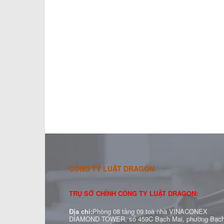
CÔNG TY LUẬT DRAGON
TRỤ SỞ CHÍNH CÔNG TY LUẬT DRAGON:
Địa chỉ:
Phòng 08 tầng 09 toà nhà VINACONEX
DIAMOND TOWER, số 459C Bạch Mai, phường Bạc