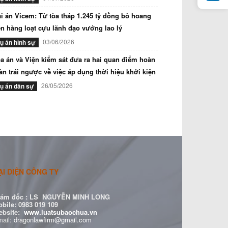
i án Vicem: Từ tòa tháp 1.245 tỷ đồng bỏ hoang
n hàng loạt cựu lãnh đạo vướng lao lý
03/06/2026
ụ án hình sự
a án và Viện kiểm sát đưa ra hai quan điểm hoàn
àn trái ngược về việc áp dụng thời hiệu khởi kiện
26/05/2026
ụ án dân sự
ẠI DIỆN CÔNG TY
ám đốc :
LS NGUYỄN MINH LONG
bile: 0983 019 109
ebsite:
www.luatsubaochua.vn
ail:
dragonlawfirm@gmail.com