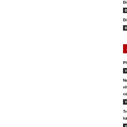
Đ
Đ
Đi
Đ
P
V
Na
nh
củ
V
Tr
hà
V