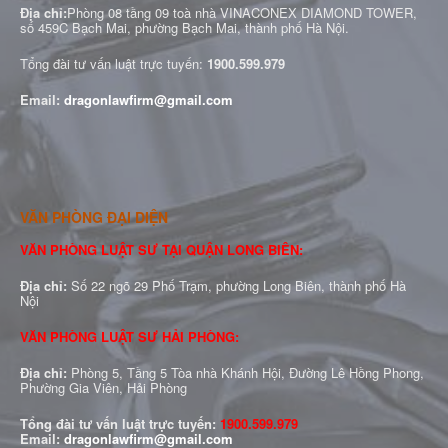
Địa chỉ:
Phòng 08 tầng 09 toà nhà VINACONEX DIAMOND TOWER,
số 459C Bạch Mai, phường Bạch Mai, thành phố Hà Nội.
Tổng đài tư vấn luật trực tuyến:
1900.599.979
Email:
dragonlawfirm@gmail.com
VĂN PHÒNG ĐẠI DIỆN
VĂN PHÒNG LUẬT SƯ TẠI QUẬN LONG BIÊN:
Địa chỉ:
Số 22 ngõ 29 Phố Trạm, phường Long Biên, thành phố Hà
Nội
VĂN PHÒNG LUẬT SƯ HẢI PHÒNG:
Địa chỉ:
Phòng 5, Tầng 5 Tòa nhà Khánh Hội, Đường Lê Hồng Phong,
Phường Gia Viên, Hải Phòng
Tổng đài tư vấn luật trực tuyến:
1900.599.979
Email:
dragonlawfirm@gmail.com