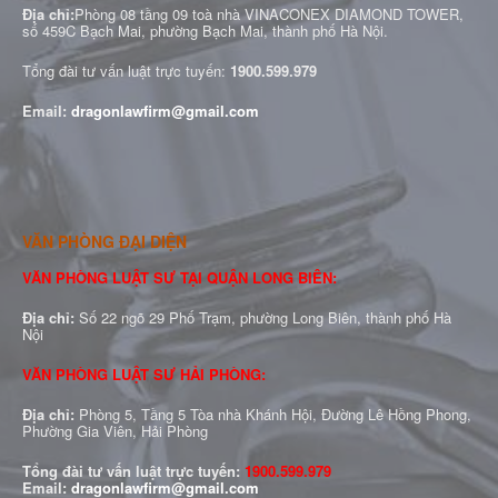
Địa chỉ:
Phòng 08 tầng 09 toà nhà VINACONEX DIAMOND TOWER,
số 459C Bạch Mai, phường Bạch Mai, thành phố Hà Nội.
Tổng đài tư vấn luật trực tuyến:
1900.599.979
Email:
dragonlawfirm@gmail.com
VĂN PHÒNG ĐẠI DIỆN
VĂN PHÒNG LUẬT SƯ TẠI QUẬN LONG BIÊN:
Địa chỉ:
Số 22 ngõ 29 Phố Trạm, phường Long Biên, thành phố Hà
Nội
VĂN PHÒNG LUẬT SƯ HẢI PHÒNG:
Địa chỉ:
Phòng 5, Tầng 5 Tòa nhà Khánh Hội, Đường Lê Hồng Phong,
Phường Gia Viên, Hải Phòng
Tổng đài tư vấn luật trực tuyến:
1900.599.979
Email:
dragonlawfirm@gmail.com