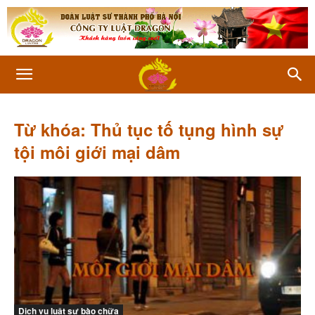
Từ khóa: Thủ tục tố tụng hình sự
tội môi giới mại dâm
Dịch vụ luật sư bào chữa