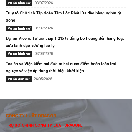
03/07/2026
Vụ án hình sự
Truy tố Chủ tịch Tập đoàn Tâm Lộc Phát lừa đảo hàng nghìn tỷ
đồng
01/07/2026
Vụ án hình sự
Đại án Vicem: Từ tòa tháp 1.245 tỷ đồng bỏ hoang đến hàng loạt
cựu lãnh đạo vướng lao lý
03/06/2026
Vụ án hình sự
Tòa án và Viện kiểm sát đưa ra hai quan điểm hoàn toàn trái
ngược về việc áp dụng thời hiệu khởi kiện
26/05/2026
Vụ án dân sự
CÔNG TY LUẬT DRAGON
TRỤ SỞ CHÍNH CÔNG TY LUẬT DRAGON: