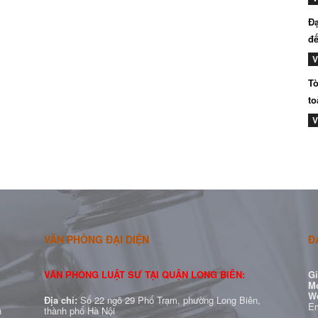
Đạ
đế
V
Tò
to
V
VĂN PHÒNG ĐẠI DIỆN
Đ
VĂN PHÒNG LUẬT SƯ TẠI QUẬN LONG BIÊN:
Gi
Mo
W
Địa chỉ:
Số 22 ngõ 29 Phố Trạm, phường Long Biên,
Em
h
thành phố Hà Nội