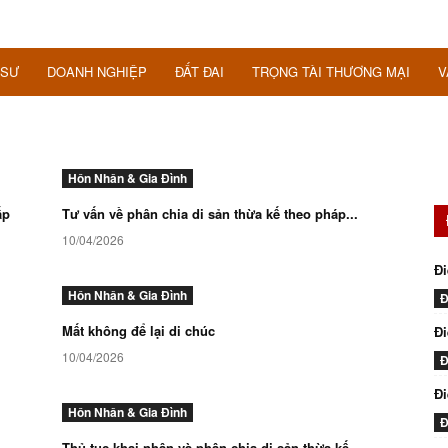
 SƯ
DOANH NGHIỆP
ĐẤT ĐAI
TRỌNG TÀI THƯƠNG MẠI
V
Hôn Nhân & Gia Đình
ấp
Tư vấn về phân chia di sản thừa kế theo pháp...
10/04/2026
Đi
Hôn Nhân & Gia Đình
Đ
Mất không để lại di chúc
Đi
10/04/2026
Đ
Đ
Hôn Nhân & Gia Đình
Đ
Thủ tục khai nhận và phân chia di sản thừa kế