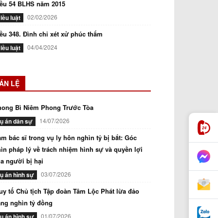
iều 54 BLHS năm 2015
02/02/2026
iều luật
ều 348. Đình chỉ xét xử phúc thẩm
04/04/2024
iều luật
ÁN LỆ
hong Bì Niêm Phong Trước Tòa
14/07/2026
ụ án dân sự
m bác sĩ trong vụ ly hôn nghìn tỷ bị bắt: Góc
ìn pháp lý về trách nhiệm hình sự và quyền lợi
a người bị hại
03/07/2026
ụ án hình sự
uy tố Chủ tịch Tập đoàn Tâm Lộc Phát lừa đảo
ng nghìn tỷ đồng
01/07/2026
ụ án hình sự