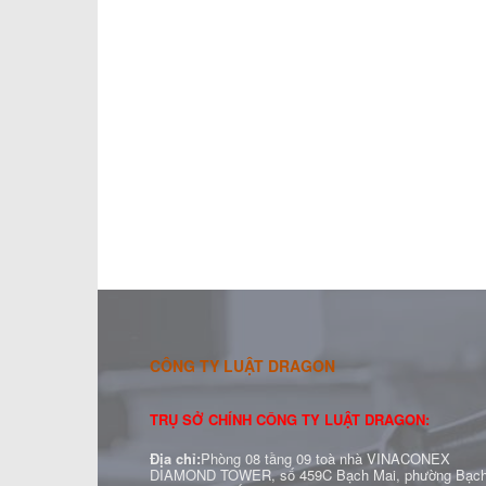
CÔNG TY LUẬT DRAGON
TRỤ SỞ CHÍNH CÔNG TY LUẬT DRAGON:
Địa chỉ:
Phòng 08 tầng 09 toà nhà VINACONEX
DIAMOND TOWER, số 459C Bạch Mai, phường Bạc