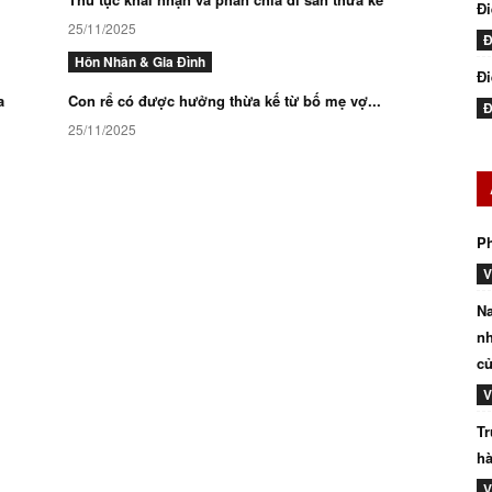
Đ
25/11/2025
Đ
Hôn Nhân & Gia Đình
Đi
a
Con rể có được hưởng thừa kế từ bố mẹ vợ...
Đ
25/11/2025
P
V
Na
nh
củ
V
Tr
hà
V