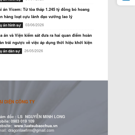
i án Vicem: Từ tòa tháp 1.245 tỷ đồng bỏ hoang
n hàng loạt cựu lãnh đạo vướng lao lý
03/06/2026
ụ án hình sự
a án và Viện kiểm sát đưa ra hai quan điểm hoàn
àn trái ngược về việc áp dụng thời hiệu khởi kiện
26/05/2026
ụ án dân sự
ẠI DIỆN CÔNG TY
ám đốc :
LS NGUYỄN MINH LONG
bile: 0983 019 109
ebsite:
www.luatsubaochua.vn
ail:
dragonlawfirm@gmail.com