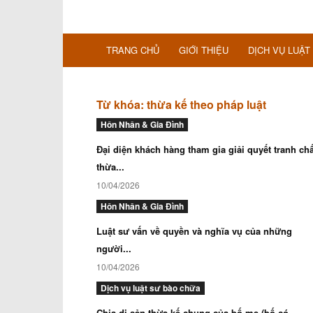
TRANG CHỦ
GIỚI THIỆU
DỊCH VỤ LUẬT
Từ khóa: thừa kế theo pháp luật
Hôn Nhân & Gia Đình
Đại diện khách hàng tham gia giải quyết tranh ch
thừa...
10/04/2026
Hôn Nhân & Gia Đình
Luật sư vấn về quyền và nghĩa vụ của những
người...
10/04/2026
Dịch vụ luật sư bào chữa
Chia di sản thừa kế chung của bố mẹ (bố có...