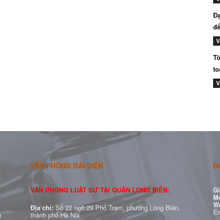
Đạ
đế
V
Tò
to
V
VĂN PHÒNG ĐẠI DIỆN
Đ
VĂN PHÒNG LUẬT SƯ TẠI QUẬN LONG BIÊN:
Gi
Mo
W
Địa chỉ:
Số 22 ngõ 29 Phố Trạm, phường Long Biên,
Em
h
thành phố Hà Nội