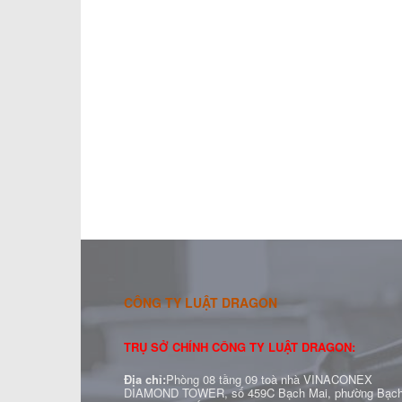
CÔNG TY LUẬT DRAGON
TRỤ SỞ CHÍNH CÔNG TY LUẬT DRAGON:
Địa chỉ:
Phòng 08 tầng 09 toà nhà VINACONEX
DIAMOND TOWER, số 459C Bạch Mai, phường Bạc