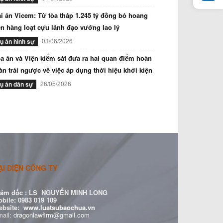
i án Vicem: Từ tòa tháp 1.245 tỷ đồng bỏ hoang
n hàng loạt cựu lãnh đạo vướng lao lý
03/06/2026
ụ án hình sự
a án và Viện kiểm sát đưa ra hai quan điểm hoàn
àn trái ngược về việc áp dụng thời hiệu khởi kiện
26/05/2026
ụ án dân sự
ẠI DIỆN CÔNG TY
ám đốc :
LS NGUYỄN MINH LONG
bile: 0983 019 109
ebsite:
www.luatsubaochua.vn
ail:
dragonlawfirm@gmail.com