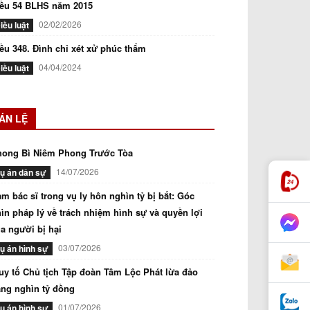
iều 54 BLHS năm 2015
02/02/2026
iều luật
ều 348. Đình chỉ xét xử phúc thẩm
04/04/2024
iều luật
ÁN LỆ
hong Bì Niêm Phong Trước Tòa
14/07/2026
ụ án dân sự
m bác sĩ trong vụ ly hôn nghìn tỷ bị bắt: Góc
ìn pháp lý về trách nhiệm hình sự và quyền lợi
a người bị hại
03/07/2026
ụ án hình sự
uy tố Chủ tịch Tập đoàn Tâm Lộc Phát lừa đảo
ng nghìn tỷ đồng
01/07/2026
ụ án hình sự