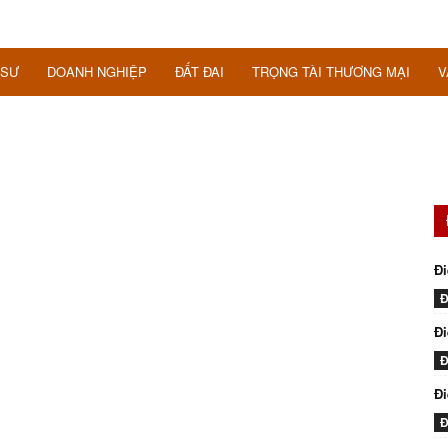
 SƯ
DOANH NGHIỆP
ĐẤT ĐAI
TRỌNG TÀI THƯƠNG MẠI
V
Đi
Đ
Đi
Đ
Đ
Đ