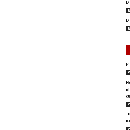
Đ
Đ
Đi
Đ
P
V
Na
nh
củ
V
Tr
hà
V