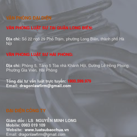
VĂN PHÒNG ĐẠI DIỆN
VĂN PHÒNG LUẬT SƯ TẠI QUẬN LONG BIÊN:
Địa chỉ:
Số 22 ngõ 29 Phố Trạm, phường Long Biên, thành phố Hà
Nội
VĂN PHÒNG LUẬT SƯ HẢI PHÒNG:
Địa chỉ:
Phòng 5, Tầng 5 Tòa nhà Khánh Hội, Đường Lê Hồng Phong,
Phường Gia Viên, Hải Phòng
Tổng đài tư vấn luật trực tuyến:
1900.599.979
Email:
dragonlawfirm@gmail.com
ĐẠI DIỆN CÔNG TY
Giám đốc :
LS NGUYỄN MINH LONG
Mobile: 0983 019 109
Website:
www.luatsubaochua.vn
Email:
dragonlawfirm@gmail.com