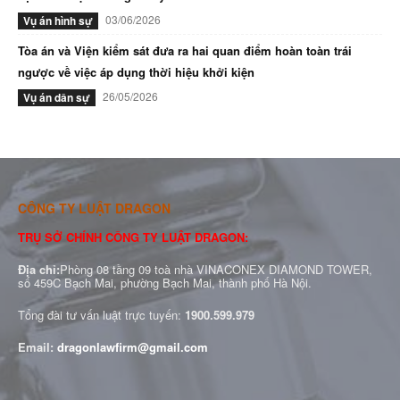
03/06/2026
Vụ án hình sự
Tòa án và Viện kiểm sát đưa ra hai quan điểm hoàn toàn trái
ngược về việc áp dụng thời hiệu khởi kiện
26/05/2026
Vụ án dân sự
CÔNG TY LUẬT DRAGON
TRỤ SỞ CHÍNH CÔNG TY LUẬT DRAGON:
Địa chỉ:
Phòng 08 tầng 09 toà nhà VINACONEX DIAMOND TOWER,
số 459C Bạch Mai, phường Bạch Mai, thành phố Hà Nội.
Tổng đài tư vấn luật trực tuyến:
1900.599.979
Email:
dragonlawfirm@gmail.com