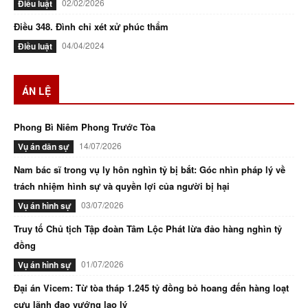
02/02/2026
Điều luật
Điều 348. Đình chỉ xét xử phúc thẩm
04/04/2024
Điều luật
ÁN LỆ
Phong Bì Niêm Phong Trước Tòa
14/07/2026
Vụ án dân sự
Nam bác sĩ trong vụ ly hôn nghìn tỷ bị bắt: Góc nhìn pháp lý về
trách nhiệm hình sự và quyền lợi của người bị hại
03/07/2026
Vụ án hình sự
Truy tố Chủ tịch Tập đoàn Tâm Lộc Phát lừa đảo hàng nghìn tỷ
đồng
01/07/2026
Vụ án hình sự
Đại án Vicem: Từ tòa tháp 1.245 tỷ đồng bỏ hoang đến hàng loạt
cựu lãnh đạo vướng lao lý