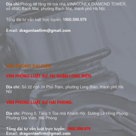
Địa chỉ:
Phòng 08 tầng 09 toà nhà VINACONEX DIAMOND TOWER,
số 459C Bạch Mai, phường Bạch Mai, thành phố Hà Nội.
Tổng đài tư vấn luật trực tuyến:
1900.599.979
Email:
dragonlawfirm@gmail.com
VĂN PHÒNG ĐẠI DIỆN
VĂN PHÒNG LUẬT SƯ TẠI QUẬN LONG BIÊN:
Địa chỉ:
Số 22 ngõ 29 Phố Trạm, phường Long Biên, thành phố Hà
Nội
VĂN PHÒNG LUẬT SƯ HẢI PHÒNG:
Địa chỉ:
Phòng 5, Tầng 5 Tòa nhà Khánh Hội, Đường Lê Hồng Phong,
Phường Gia Viên, Hải Phòng
Tổng đài tư vấn luật trực tuyến:
1900.599.979
Email:
dragonlawfirm@gmail.com