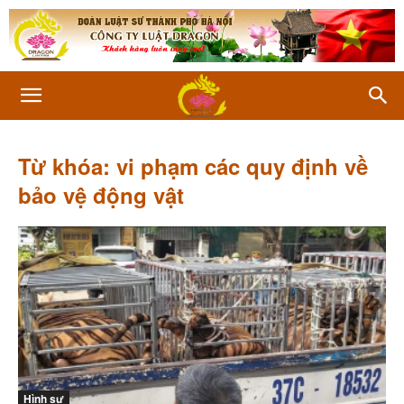
Từ khóa: vi phạm các quy định về
bảo vệ động vật
Hình sự