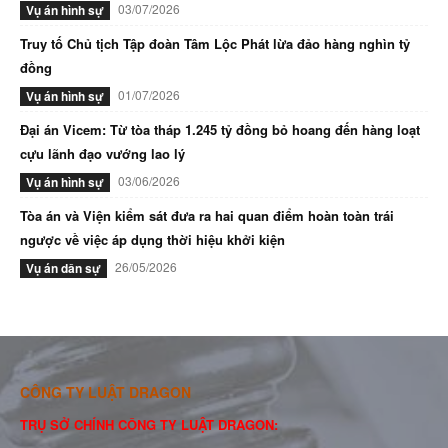
03/07/2026
Vụ án hình sự
Truy tố Chủ tịch Tập đoàn Tâm Lộc Phát lừa đảo hàng nghìn tỷ
đồng
01/07/2026
Vụ án hình sự
Đại án Vicem: Từ tòa tháp 1.245 tỷ đồng bỏ hoang đến hàng loạt
cựu lãnh đạo vướng lao lý
03/06/2026
Vụ án hình sự
Tòa án và Viện kiểm sát đưa ra hai quan điểm hoàn toàn trái
ngược về việc áp dụng thời hiệu khởi kiện
26/05/2026
Vụ án dân sự
CÔNG TY LUẬT DRAGON
TRỤ SỞ CHÍNH CÔNG TY LUẬT DRAGON: