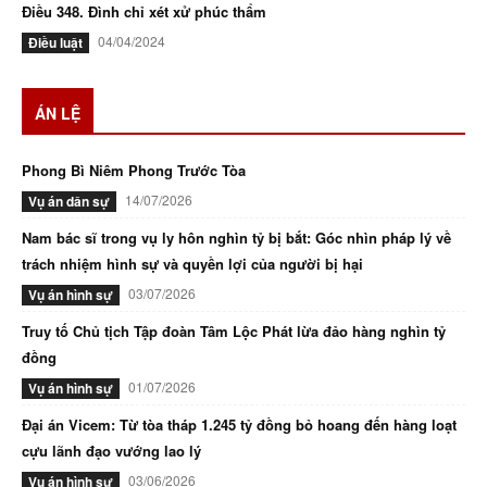
Điều 348. Đình chỉ xét xử phúc thẩm
04/04/2024
Điều luật
ÁN LỆ
Phong Bì Niêm Phong Trước Tòa
14/07/2026
Vụ án dân sự
Nam bác sĩ trong vụ ly hôn nghìn tỷ bị bắt: Góc nhìn pháp lý về
trách nhiệm hình sự và quyền lợi của người bị hại
03/07/2026
Vụ án hình sự
Truy tố Chủ tịch Tập đoàn Tâm Lộc Phát lừa đảo hàng nghìn tỷ
đồng
01/07/2026
Vụ án hình sự
Đại án Vicem: Từ tòa tháp 1.245 tỷ đồng bỏ hoang đến hàng loạt
cựu lãnh đạo vướng lao lý
03/06/2026
Vụ án hình sự