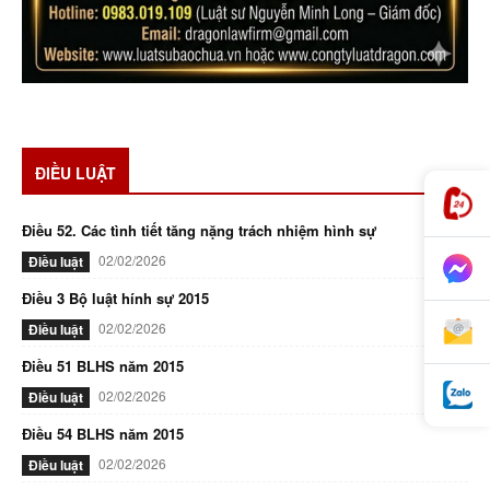
ĐIỀU LUẬT
Điều 52. Các tình tiết tăng nặng trách nhiệm hình sự
02/02/2026
Điều luật
Điều 3 Bộ luật hính sự 2015
02/02/2026
Điều luật
Điều 51 BLHS năm 2015
02/02/2026
Điều luật
Điều 54 BLHS năm 2015
02/02/2026
Điều luật