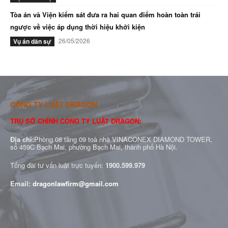
Tòa án và Viện kiểm sát đưa ra hai quan điểm hoàn toàn trái
ngược về việc áp dụng thời hiệu khởi kiện
26/05/2026
Vụ án dân sự
CÔNG TY LUẬT DRAGON
TRỤ SỞ CHÍNH CÔNG TY LUẬT DRAGON:
Địa chỉ:
Phòng 08 tầng 09 toà nhà VINACONEX DIAMOND TOWER,
số 459C Bạch Mai, phường Bạch Mai, thành phố Hà Nội.
Tổng đài tư vấn luật trực tuyến:
1900.599.979
Email:
dragonlawfirm@gmail.com