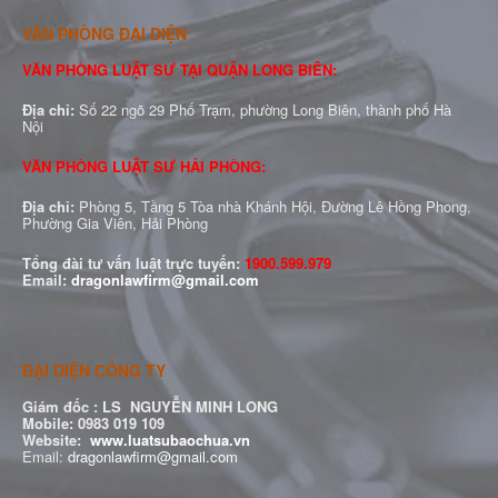
VĂN PHÒNG ĐẠI DIỆN
VĂN PHÒNG LUẬT SƯ TẠI QUẬN LONG BIÊN:
Địa chỉ:
Số 22 ngõ 29 Phố Trạm, phường Long Biên, thành phố Hà
Nội
VĂN PHÒNG LUẬT SƯ HẢI PHÒNG:
Địa chỉ:
Phòng 5, Tầng 5 Tòa nhà Khánh Hội, Đường Lê Hồng Phong,
Phường Gia Viên, Hải Phòng
Tổng đài tư vấn luật trực tuyến:
1900.599.979
Email:
dragonlawfirm@gmail.com
ĐẠI DIỆN CÔNG TY
Giám đốc :
LS NGUYỄN MINH LONG
Mobile: 0983 019 109
Website:
www.luatsubaochua.vn
Email:
dragonlawfirm@gmail.com