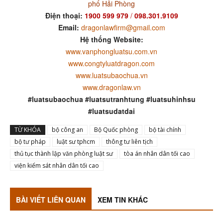
phố Hải Phòng
Điện thoại:
1900 599 979
/
098.301.9109
Email:
dragonlawfirm@gmail.com
Hệ thống Website:
www.vanphongluatsu.com.vn
www.congtyluatdragon.com
www.luatsubaochua.vn
www.dragonlaw.vn
#luatsubaochua #luatsutranhtung #luatsuhinhsu
#luatsudatdai
TỪ KHÓA
bộ công an
Bộ Quốc phòng
bộ tài chính
bộ tư pháp
luật sư tphcm
thông tư liên tịch
thủ tục thành lập văn phòng luật sư
tòa án nhân dân tối cao
viện kiểm sát nhân dân tối cao
BÀI VIẾT LIÊN QUAN
XEM TIN KHÁC