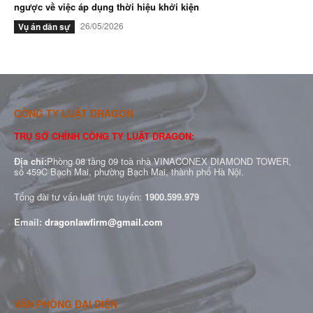
ngược về việc áp dụng thời hiệu khởi kiện
26/05/2026
Vụ án dân sự
CÔNG TY LUẬT DRAGON
TRỤ SỞ CHÍNH CÔNG TY LUẬT DRAGON:
Địa chỉ:
Phòng 08 tầng 09 toà nhà VINACONEX DIAMOND TOWER,
số 459C Bạch Mai, phường Bạch Mai, thành phố Hà Nội.
Tổng đài tư vấn luật trực tuyến:
1900.599.979
Email:
dragonlawfirm@gmail.com
VĂN PHÒNG ĐẠI DIỆN