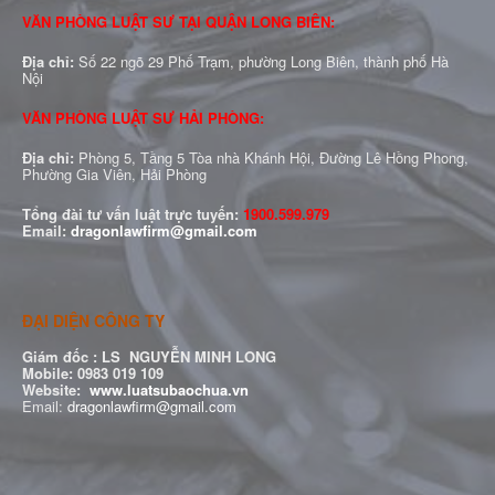
VĂN PHÒNG LUẬT SƯ TẠI QUẬN LONG BIÊN:
Địa chỉ:
Số 22 ngõ 29 Phố Trạm, phường Long Biên, thành phố Hà
Nội
VĂN PHÒNG LUẬT SƯ HẢI PHÒNG:
Địa chỉ:
Phòng 5, Tầng 5 Tòa nhà Khánh Hội, Đường Lê Hồng Phong,
Phường Gia Viên, Hải Phòng
Tổng đài tư vấn luật trực tuyến:
1900.599.979
Email:
dragonlawfirm@gmail.com
ĐẠI DIỆN CÔNG TY
Giám đốc :
LS NGUYỄN MINH LONG
Mobile: 0983 019 109
Website:
www.luatsubaochua.vn
Email:
dragonlawfirm@gmail.com