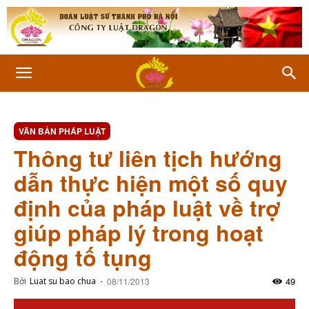
VĂN BẢN PHÁP LUẬT
Thông tư liên tịch hướng
dẫn thực hiện một số quy
định của pháp luật về trợ
giúp pháp lý trong hoạt
động tố tụng
49
Bởi
Luat su bao chua
-
08/11/2013