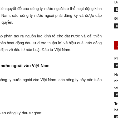
Đ
tiên quyết để các công ty nước ngoài có thể hoạt động kinh
Đ
ệt Nam, các công ty nước ngoài phải đăng ký và được cấp
Đi
m quyền.
Đ
p phần tạo ra nguồn lực kinh tế cho đất nước và cải thiện
ảo hoạt động đầu tư được thuận lợi và hiệu quả, các công
 định về đầu tư của Luật Đầu tư Việt Nam.
P
y nước ngoài vào Việt Nam
V
Na
công ty nước ngoài vào Việt Nam, các công ty này cần tuân
nh
củ
V
Tr
hà
ồ sơ đăng ký đầu tư gồm:
V