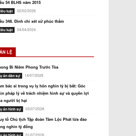
iều 54 BLHS năm 2015
02/02/2026
iều luật
ều 348. Đình chỉ xét xử phúc thẩm
04/04/2024
iều luật
ÁN LỆ
hong Bì Niêm Phong Trước Tòa
14/07/2026
ụ án dân sự
m bác sĩ trong vụ ly hôn nghìn tỷ bị bắt: Góc
ìn pháp lý về trách nhiệm hình sự và quyền lợi
a người bị hại
03/07/2026
ụ án hình sự
uy tố Chủ tịch Tập đoàn Tâm Lộc Phát lừa đảo
ng nghìn tỷ đồng
01/07/2026
ụ án hình sự