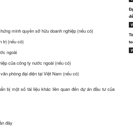
Đạ
đế
V
 chứng minh quyền sở hữu doanh nghiệp (nếu có)
Tò
trị (nếu có)
to
V
ước ngoài
iệp của công ty nước ngoài (nếu có)
văn phòng đại diện tại Việt Nam (nếu có)
ẩn bị một số tài liệu khác liên quan đến dự án đầu tư của
gần đây