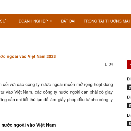
 SƯ
DOANH NGHIỆP
ĐẤT ĐAI
TRỌNG TÀI THƯƠNG MẠI
ước ngoài vào Việt Nam 2023
34
Đi
n đối với các công ty nước ngoài muốn mở rộng hoạt động
Đ
 tư vào Việt Nam, các công ty nước ngoài cần phải có giấy
Đi
ớng dẫn chi tiết thủ tục để làm giấy phép đầu tư cho công ty
Đ
Đ
Đ
ty nước ngoài vào Việt Nam