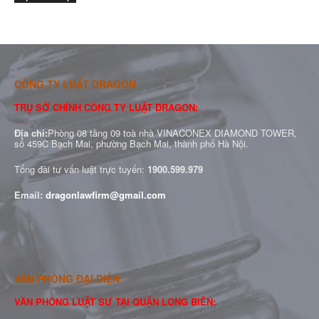
CÔNG TY LUẬT DRAGON
TRỤ SỞ CHÍNH CÔNG TY LUẬT DRAGON:
Địa chỉ:
Phòng 08 tầng 09 toà nhà VINACONEX DIAMOND TOWER,
số 459C Bạch Mai, phường Bạch Mai, thành phố Hà Nội.
Tổng đài tư vấn luật trực tuyến:
1900.599.979
Email:
dragonlawfirm@gmail.com
VĂN PHÒNG ĐẠI DIỆN
VĂN PHÒNG LUẬT SƯ TẠI QUẬN LONG BIÊN: