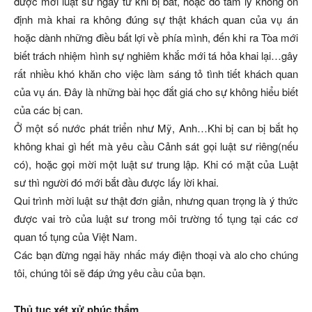
được mời luật sư ngay từ khi bị bắt, hoặc do tâm lý không ổn
định mà khai ra không đúng sự thật khách quan của vụ án
hoặc dành những điều bất lợi về phía mình, đến khi ra Tòa mới
biết trách nhiệm hình sự nghiêm khắc mới tá hỏa khai lại…gây
rất nhiều khó khăn cho việc làm sáng tỏ tình tiết khách quan
của vụ án. Đây là những bài học đắt giá cho sự không hiểu biết
của các bị can.
Ở một số nước phát triển như Mỹ, Anh…Khi bị can bị bắt họ
không khai gì hết mà yêu cầu Cảnh sát gọi luật sư riêng(nếu
có), hoặc gọi mời một luật sư trung lập. Khi có mặt của Luật
sư thì người đó mới bắt đầu được lấy lời khai.
Qui trình mời luật sư thật đơn giản, nhưng quan trọng là ý thức
được vai trò của luật sư trong môi trường tố tụng tại các cơ
quan tố tụng của Việt Nam.
Các bạn đừng ngại hãy nhấc máy điện thoại và alo cho chúng
tôi, chúng tôi sẽ đáp ứng yêu cầu của bạn.
Thủ tục xét xử phúc thẩm