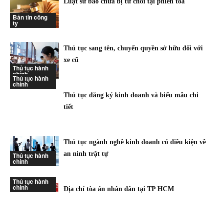
Luật sư bào chữa bị từ chối tại phiên tòa
Bản tin công
ty
Thủ tục sang tên, chuyển quyền sở hữu đối với
xe cũ
Thủ tục hành
chính
Thủ tục hành
chính
Thủ tục đăng ký kinh doanh và biểu mẫu chi
tiết
Thủ tục ngành nghề kinh doanh có điều kiện về
an ninh trật tự
Thủ tục hành
chính
Thủ tục hành
chính
Địa chỉ tòa án nhân dân tại TP HCM