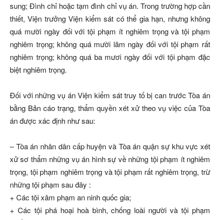
sung; Đình chỉ hoặc tạm đình chỉ vụ án. Trong trường hợp cần
thiết, Viện trưởng Viện kiểm sát có thể gia hạn, nhưng không
quá mười ngày đối với tội phạm ít nghiêm trọng và tội phạm
nghiêm trọng; không quá mười lăm ngày đối với tội phạm rất
nghiêm trọng; không quá ba mươi ngày đối với tội phạm đặc
biệt nghiêm trọng.
Đối với những vụ án Viện kiểm sát truy tố bị can trước Tòa án
bằng Bản cáo trạng, thẩm quyền xét xử theo vụ việc của Tòa
án được xác định như sau:
– Tòa án nhân dân cấp huyện và Tòa án quận sự khu vực xét
xử sơ thẩm những vụ án hình sự về những tội phạm ít nghiêm
trọng, tội phạm nghiêm trọng và tội phạm rất nghiêm trọng, trừ
những tội phạm sau đây :
+ Các tội xâm phạm an ninh quốc gia;
+ Các tội phá hoại hoà bình, chống loài người và tội phạm