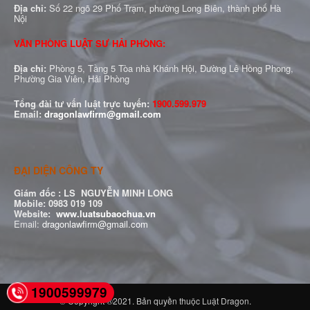
Địa chỉ:
Số 22 ngõ 29 Phố Trạm, phường Long Biên, thành phố Hà
Nội
VĂN PHÒNG LUẬT SƯ HẢI PHÒNG:
Địa chỉ:
Phòng 5, Tầng 5 Tòa nhà Khánh Hội, Đường Lê Hồng Phong,
Phường Gia Viên, Hải Phòng
Tổng đài tư vấn luật trực tuyến:
1900.599.979
Email:
dragonlawfirm@gmail.com
ĐẠI DIỆN CÔNG TY
Giám đốc :
LS NGUYỄN MINH LONG
Mobile: 0983 019 109
Website:
www.luatsubaochua.vn
Email:
dragonlawfirm@gmail.com
1900599979
© Copyright ®2021. Bản quyền thuộc Luật Dragon.