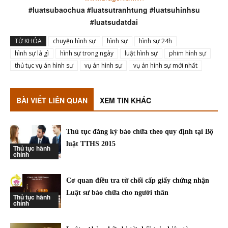
#luatsubaochua #luatsutranhtung #luatsuhinhsu
#luatsudatdai
TỪ KHÓA
chuyện hình sự
hình sự
hình sự 24h
hình sự là gì
hình sự trong ngày
luật hình sự
phim hình sự
thủ tục vụ án hình sự
vụ án hình sự
vụ án hình sự mới nhất
BÀI VIẾT LIÊN QUAN
XEM TIN KHÁC
Thủ tục đăng ký bào chữa theo quy định tại Bộ
luật TTHS 2015
Thủ tục hành
chính
Cơ quan điều tra từ chối cấp giấy chứng nhận
Luật sư bào chữa cho người thân
Thủ tục hành
chính