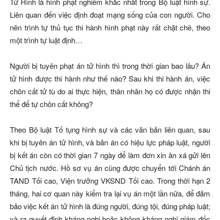
Tử Hình là hình phạt nghiêm khắc nhất trong Bộ luật hình sự.
Liên quan đến việc định đoạt mạng sống của con người. Cho
nên trình tự thủ tục thi hành hình phạt này rất chặt chẽ, theo
một trình tự luật định…
Người bị tuyên phạt án tử hình thì trong thời gian bao lâu? Án
tử hình được thi hành như thế nào? Sau khi thi hành án, việc
chôn cất tử tù do ai thực hiện, thân nhân họ có được nhận thi
thể để tự chôn cất không?
Theo Bộ luật Tố tụng hình sự và các văn bản liên quan, sau
khi bị tuyên án tử hình, và bản án có hiệu lực pháp luật, người
bị kết án còn có thời gian 7 ngày để làm đơn xin ân xá gửi lên
Chủ tịch nước. Hồ sơ vụ án cũng được chuyển tới Chánh án
TAND Tối cao, Viện trưởng VKSND Tối cao. Trong thời hạn 2
tháng, hai cơ quan này kiểm tra lại vụ án một lần nữa, để đảm
bảo việc kết án tử hình là đúng người, đúng tội, đúng pháp luật;
và ra quyết định kháng nghị hoặc không kháng nghị giám đốc