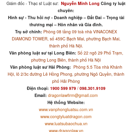
Giám đốc - Thạc sĩ Luật sư:
Nguyễn Minh Long
Công ty luật
chuyên:
Hình sự - Thu hồi nợ - Doanh nghiệp – Đất Đai – Trọng tài
thương mại – Hôn nhân và Gia đình.
Trụ sở chính:
Phòng 08 tầng 09 toà nhà VINACONEX
DIAMOND TOWER, số 459C Bạch Mai, phường Bạch Mai,
thành phố Hà Nội.
Văn phòng luật sư tại Long Biên:
Số 22 ngõ 29 Phố Trạm,
phường Long Biên, thành phố Hà Nội
Văn phòng luật sư Hải Phòng:
Phòng 5.5 Tòa nhà Khánh
Hội, lô 2/3c đường Lê Hồng Phong, phường Ngô Quyền, thành
phố Hải Phòng
Điện thoại:
1900 599 979
/
098.301.9109
Email:
dragonlawfirm@gmail.com
Hệ thống Website:
www.vanphongluatsu.com.vn
www.congtyluatdragon.com
www.luatsubaochua.vn
www.dragonlaw.vn