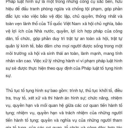
Pháp luật hình sự là một trong những công cụ sắc bén, hữu
hiệu để đấu tranh phòng ngừa và chống tội phạm, góp phần
đắc lực vào việc bảo vệ độc lập, chủ quyền, thống nhất và
toàn vẹn lãnh thổ của Tổ quốc Việt Nam xã hội chủ nghĩa, bảo
vệ lợi ích của Nhà nước, quyền, lợi ích hợp pháp của công
dân, tổ chức, góp phần duy trì trật tự an toàn xã hội, trật tự
quản lý kinh tế, bảo đảm cho mọi người được sống trong một
môi trường xã hội và sinh thái an toàn, lành mạnh, mang tính
nhân văn cao. Việc xử lý những hành vi vi phạm pháp luật hình
sự sẽ được thực hiện theo quy định của Pháp luật tố tụng hình
sự.
Thủ tục tố tụng hình sự bao gồm: trình tự, thủ tục khởi tố, điều
tra, truy tố, xét xử và thi hành án hình sự; chức năng, nhiệm
vụ, quyền hạn và mối quan hệ giữa các cơ quan tiến hành tố
tụng; nhiệm vụ, quyền hạn và trách nhiệm của những người
tiến hành tố tụng; quyền và nghĩa vụ của những người tham
gia tố tụng, của các cơ quan, tổ chức và công dân; hợp tác