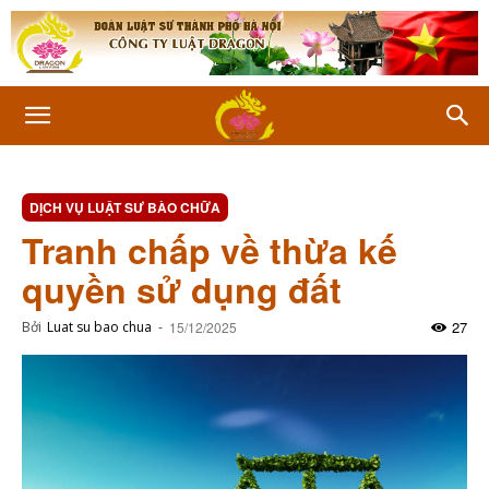
DỊCH VỤ LUẬT SƯ BÀO CHỮA
Tranh chấp về thừa kế
quyền sử dụng đất
27
Bởi
Luat su bao chua
-
15/12/2025