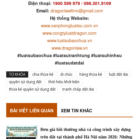
Điện thoại:
1900 599 979
/
098.301.9109
Email:
dragonlawfirm@gmail.com
Hệ thống Website:
www.vanphongluatsu.com.vn
www.congtyluatdragon.com
www.luatsubaochua.vn
www.dragonlaw.vn
#luatsubaochua #luatsutranhtung #luatsuhinhsu
#luatsudatdai
TỪ KHÓA
chia thừa kế
di chúc
hàng thừa kế
luật đất đai
quyền sử dụng đất
thời hiệu khởi kiện
thừa kế quyền sử dụng đất
tranh chấp đất đai
BÀI VIẾT LIÊN QUAN
XEM TIN KHÁC
Đơn giá bồi thường nhà và công trình xây dựng
trên đất tại thành phố Hà Nội năm 2026: Những