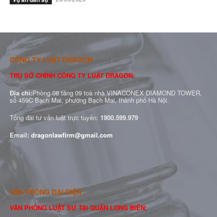
CÔNG TY LUẬT DRAGON
TRỤ SỞ CHÍNH CÔNG TY LUẬT DRAGON:
Địa chỉ:
Phòng 08 tầng 09 toà nhà VINACONEX DIAMOND TOWER,
số 459C Bạch Mai, phường Bạch Mai, thành phố Hà Nội.
Tổng đài tư vấn luật trực tuyến:
1900.599.979
Email:
dragonlawfirm@gmail.com
VĂN PHÒNG ĐẠI DIỆN
VĂN PHÒNG LUẬT SƯ TẠI QUẬN LONG BIÊN: