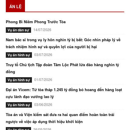
ÁN LỆ
Phong Bì Niêm Phong Trước Tòa
14/07/2026
Vụ án dân sự
Nam bác sĩ trong vụ ly hôn nghìn tỷ bị bắt: Góc nhìn pháp lý về
trách nhiệm hình sự và quyền lợi của người bị hại
03/07/2026
Vụ án hình sự
Truy tố Chủ tịch Tập đoàn Tâm Lộc Phát lừa đảo hàng nghìn tỷ
đồng
01/07/2026
Vụ án hình sự
Đại án Vicem: Từ tòa tháp 1.245 tỷ đồng bỏ hoang đến hàng loạt
cựu lãnh đạo vướng lao lý
03/06/2026
Vụ án hình sự
Tòa án và Viện kiểm sát đưa ra hai quan điểm hoàn toàn trái
ngược về việc áp dụng thời hiệu khởi kiện
26/05/2026
Vụ án dân sự