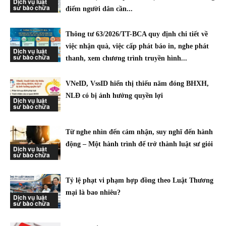
Dịch vụ luật
sư bào chữa
điểm người dân cần...
Thông tư 63/2026/TT-BCA quy định chi tiết về
việc nhận quà, việc cấp phát báo in, nghe phát
Dịch vụ luật
sư bào chữa
thanh, xem chương trình truyền hình...
VNeID, VssID hiển thị thiếu năm đóng BHXH,
NLĐ có bị ảnh hưởng quyền lợi
Dịch vụ luật
sư bào chữa
Từ nghe nhìn đến cảm nhận, suy nghĩ đến hành
động – Một hành trình để trở thành luật sư giỏi
Dịch vụ luật
sư bào chữa
Tỷ lệ phạt vi phạm hợp đồng theo Luật Thương
mại là bao nhiêu?
Dịch vụ luật
sư bào chữa