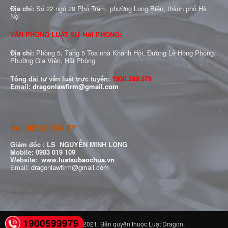
Địa chỉ:
Số 22 ngõ 29 Phố Trạm, phường Long Biên, thành phố Hà
Nội
VĂN PHÒNG LUẬT SƯ HẢI PHÒNG:
Địa chỉ:
Phòng 5, Tầng 5 Tòa nhà Khánh Hội, Đường Lê Hồng Phong,
Phường Gia Viên, Hải Phòng
Tổng đài tư vấn luật trực tuyến:
1900.599.979
Email:
dragonlawfirm@gmail.com
ĐẠI DIỆN CÔNG TY
Giám đốc :
LS NGUYỄN MINH LONG
Mobile: 0983 019 109
Website:
www.luatsubaochua.vn
Email:
dragonlawfirm@gmail.com
1900599979
© Copyright ®2021. Bản quyền thuộc Luật Dragon.