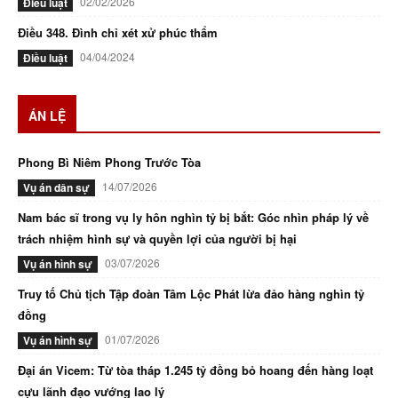
02/02/2026
Điều luật
Điều 348. Đình chỉ xét xử phúc thẩm
04/04/2024
Điều luật
ÁN LỆ
Phong Bì Niêm Phong Trước Tòa
14/07/2026
Vụ án dân sự
Nam bác sĩ trong vụ ly hôn nghìn tỷ bị bắt: Góc nhìn pháp lý về
trách nhiệm hình sự và quyền lợi của người bị hại
03/07/2026
Vụ án hình sự
Truy tố Chủ tịch Tập đoàn Tâm Lộc Phát lừa đảo hàng nghìn tỷ
đồng
01/07/2026
Vụ án hình sự
Đại án Vicem: Từ tòa tháp 1.245 tỷ đồng bỏ hoang đến hàng loạt
cựu lãnh đạo vướng lao lý