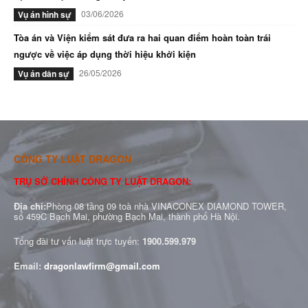
03/06/2026
Vụ án hình sự
Tòa án và Viện kiểm sát đưa ra hai quan điểm hoàn toàn trái
ngược về việc áp dụng thời hiệu khởi kiện
26/05/2026
Vụ án dân sự
CÔNG TY LUẬT DRAGON
TRỤ SỞ CHÍNH CÔNG TY LUẬT DRAGON:
Địa chỉ:
Phòng 08 tầng 09 toà nhà VINACONEX DIAMOND TOWER,
số 459C Bạch Mai, phường Bạch Mai, thành phố Hà Nội.
Tổng đài tư vấn luật trực tuyến:
1900.599.979
Email:
dragonlawfirm@gmail.com