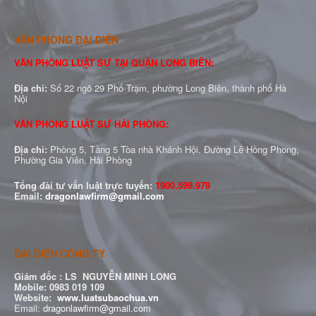
VĂN PHÒNG ĐẠI DIỆN
VĂN PHÒNG LUẬT SƯ TẠI QUẬN LONG BIÊN:
Địa chỉ:
Số 22 ngõ 29 Phố Trạm, phường Long Biên, thành phố Hà
Nội
VĂN PHÒNG LUẬT SƯ HẢI PHÒNG:
Địa chỉ:
Phòng 5, Tầng 5 Tòa nhà Khánh Hội, Đường Lê Hồng Phong,
Phường Gia Viên, Hải Phòng
Tổng đài tư vấn luật trực tuyến:
1900.599.979
Email:
dragonlawfirm@gmail.com
ĐẠI DIỆN CÔNG TY
Giám đốc :
LS NGUYỄN MINH LONG
Mobile: 0983 019 109
Website:
www.luatsubaochua.vn
Email:
dragonlawfirm@gmail.com