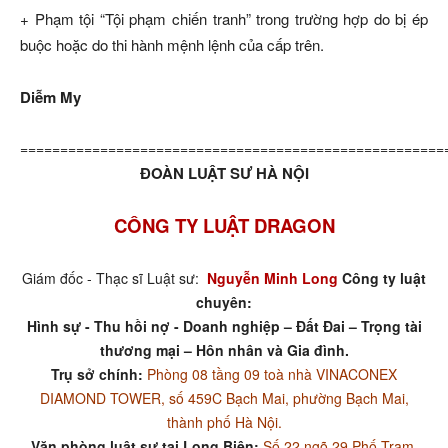
+ Phạm tội “Tội phạm chiến tranh” trong trường hợp do bị ép
buộc hoặc do thi hành mệnh lệnh của cấp trên.
Diễm My
=====================================================
ĐOÀN LUẬT SƯ HÀ NỘI
CÔNG TY LUẬT DRAGON
Giám đốc - Thạc sĩ Luật sư:
Nguyễn Minh Long
Công ty luật
chuyên:
Hình sự - Thu hồi nợ - Doanh nghiệp – Đất Đai – Trọng tài
thương mại – Hôn nhân và Gia đình.
Trụ sở chính:
Phòng 08 tầng 09 toà nhà VINACONEX
DIAMOND TOWER, số 459C Bạch Mai, phường Bạch Mai,
thành phố Hà Nội.
Văn phòng luật sư tại Long Biên:
Số 22 ngõ 29 Phố Trạm,