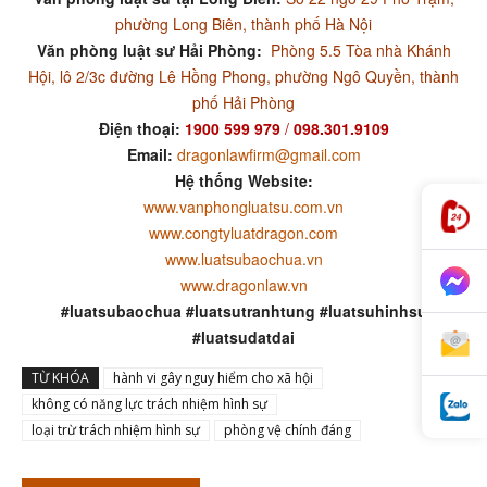
phường Long Biên, thành phố Hà Nội
Văn phòng luật sư Hải Phòng:
Phòng 5.5 Tòa nhà Khánh
Hội, lô 2/3c đường Lê Hồng Phong, phường Ngô Quyền, thành
phố Hải Phòng
Điện thoại:
1900 599 979
/
098.301.9109
Email:
dragonlawfirm@gmail.com
Hệ thống Website:
www.vanphongluatsu.com.vn
www.congtyluatdragon.com
www.luatsubaochua.vn
www.dragonlaw.vn
#luatsubaochua #luatsutranhtung #luatsuhinhsu
#luatsudatdai
TỪ KHÓA
hành vi gây nguy hiểm cho xã hội
không có năng lực trách nhiệm hình sự
loại trừ trách nhiệm hình sự
phòng vệ chính đáng