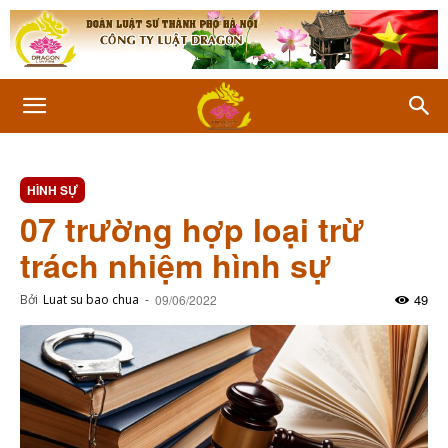
HÌNH SỰ
07 trường hợp loại trừ
trách nhiệm hình sự
49
Bởi
Luat su bao chua
-
09/06/2022