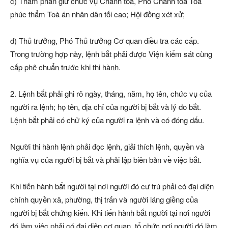
c) Thẩm phán giữ chức vụ Chánh toà, Phó Chánh toà Tòa
phúc thẩm Toà án nhân dân tối cao; Hội đồng xét xử;
d) Thủ trưởng, Phó Thủ trưởng Cơ quan điều tra các cấp.
Trong trường hợp này, lệnh bắt phải được Viện kiểm sát cùng
cấp phê chuẩn trước khi thi hành.
2. Lệnh bắt phải ghi rõ ngày, tháng, năm, họ tên, chức vụ của
người ra lệnh; họ tên, địa chỉ của người bị bắt và lý do bắt.
Lệnh bắt phải có chữ ký của người ra lệnh và có đóng dấu.
Người thi hành lệnh phải đọc lệnh, giải thích lệnh, quyền và
nghĩa vụ của người bị bắt và phải lập biên bản về việc bắt.
Khi tiến hành bắt người tại nơi người đó cư trú phải có đại diện
chính quyền xã, phường, thị trấn và người láng giềng của
người bị bắt chứng kiến. Khi tiến hành bắt người tại nơi người
đó làm việc phải có đại diện cơ quan, tổ chức nơi người đó làm