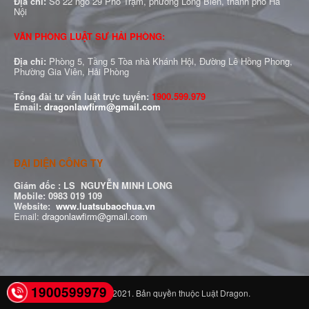
Địa chỉ:
Số 22 ngõ 29 Phố Trạm, phường Long Biên, thành phố Hà
Nội
VĂN PHÒNG LUẬT SƯ HẢI PHÒNG:
Địa chỉ:
Phòng 5, Tầng 5 Tòa nhà Khánh Hội, Đường Lê Hồng Phong,
Phường Gia Viên, Hải Phòng
Tổng đài tư vấn luật trực tuyến:
1900.599.979
Email:
dragonlawfirm@gmail.com
ĐẠI DIỆN CÔNG TY
Giám đốc :
LS NGUYỄN MINH LONG
Mobile: 0983 019 109
Website:
www.luatsubaochua.vn
Email:
dragonlawfirm@gmail.com
1900599979
© Copyright ®2021. Bản quyền thuộc Luật Dragon.