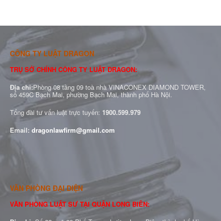
CÔNG TY LUẬT DRAGON
TRỤ SỞ CHÍNH CÔNG TY LUẬT DRAGON:
Địa chỉ:
Phòng 08 tầng 09 toà nhà VINACONEX DIAMOND TOWER,
số 459C Bạch Mai, phường Bạch Mai, thành phố Hà Nội.
Tổng đài tư vấn luật trực tuyến:
1900.599.979
Email:
dragonlawfirm@gmail.com
VĂN PHÒNG ĐẠI DIỆN
VĂN PHÒNG LUẬT SƯ TẠI QUẬN LONG BIÊN: