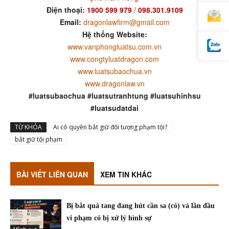
Điện thoại:
1900 599 979
/
098.301.9109
Email:
dragonlawfirm@gmail.com
Hệ thống Website:
www.vanphongluatsu.com.vn
www.congtyluatdragon.com
www.luatsubaochua.vn
www.dragonlaw.vn
#luatsubaochua #luatsutranhtung #luatsuhinhsu
#luatsudatdai
TỪ KHÓA
Ai có quyền bắt giữ đối tượng phạm tội?
bắt giữ tội phạm
BÀI VIẾT LIÊN QUAN
XEM TIN KHÁC
Bị bắt quả tang đang hút cần sa (cỏ) và lần đầu
vi phạm có bị xử lý hình sự