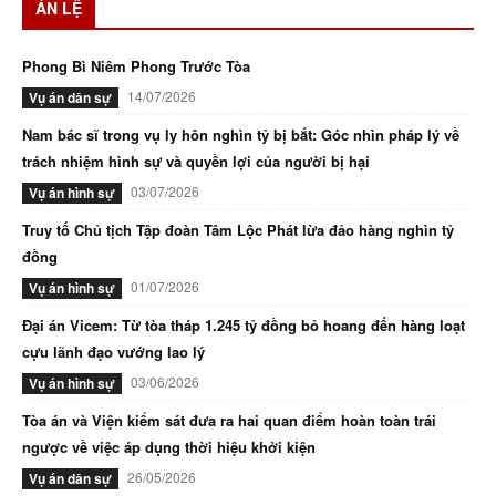
ÁN LỆ
Phong Bì Niêm Phong Trước Tòa
14/07/2026
Vụ án dân sự
Nam bác sĩ trong vụ ly hôn nghìn tỷ bị bắt: Góc nhìn pháp lý về
trách nhiệm hình sự và quyền lợi của người bị hại
03/07/2026
Vụ án hình sự
Truy tố Chủ tịch Tập đoàn Tâm Lộc Phát lừa đảo hàng nghìn tỷ
đồng
01/07/2026
Vụ án hình sự
Đại án Vicem: Từ tòa tháp 1.245 tỷ đồng bỏ hoang đến hàng loạt
cựu lãnh đạo vướng lao lý
03/06/2026
Vụ án hình sự
Tòa án và Viện kiểm sát đưa ra hai quan điểm hoàn toàn trái
ngược về việc áp dụng thời hiệu khởi kiện
26/05/2026
Vụ án dân sự