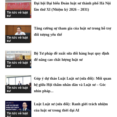
Đại hội Đại biểu Đoàn luật sư thành phố Hà Nội
lần thứ XI (Nhiệm kỳ 2026 – 2031)
Tin tức về luật
sư
Tăng cường sự tham gia của luật sư trong hỗ trợ
đối tượng yếu thế
Tin tức về luật
sư
Bộ Tư pháp đề xuất sửa đổi hàng loạt quy định
để nâng cao chất lượng luật sư
Tin tức về luật
sư
Góp ý dự thảo Luật Luật sư (sửa đổi): Mối quan
hệ giữa Hội thẩm nhân dân và Luật sư – Góc
Tin tức về luật
sư
nhìn pháp...
Luật Luật sư (sửa đổi): Ranh giới trách nhiệm
của luật sư trong thời đại AI
Tin tức về luật
sư