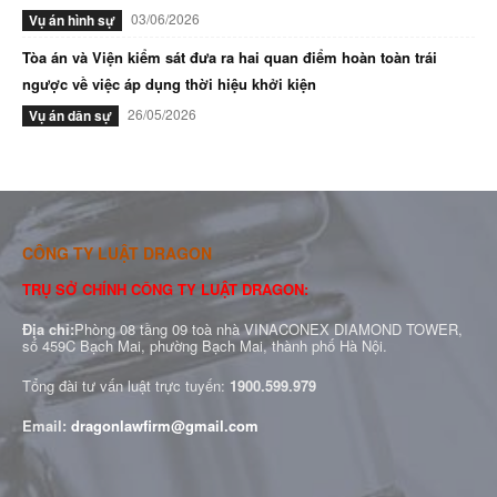
03/06/2026
Vụ án hình sự
Tòa án và Viện kiểm sát đưa ra hai quan điểm hoàn toàn trái
ngược về việc áp dụng thời hiệu khởi kiện
26/05/2026
Vụ án dân sự
CÔNG TY LUẬT DRAGON
TRỤ SỞ CHÍNH CÔNG TY LUẬT DRAGON:
Địa chỉ:
Phòng 08 tầng 09 toà nhà VINACONEX DIAMOND TOWER,
số 459C Bạch Mai, phường Bạch Mai, thành phố Hà Nội.
Tổng đài tư vấn luật trực tuyến:
1900.599.979
Email:
dragonlawfirm@gmail.com