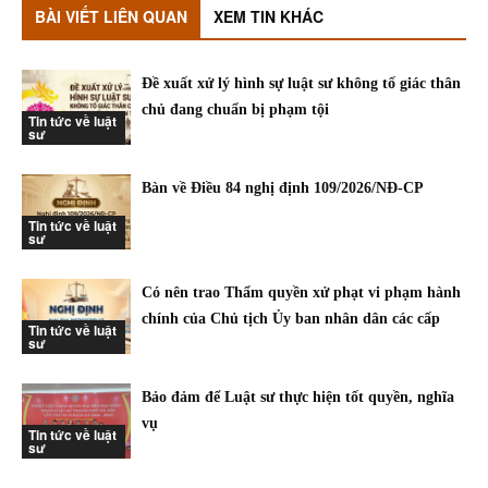
BÀI VIẾT LIÊN QUAN
XEM TIN KHÁC
Đề xuất xử lý hình sự luật sư không tố giác thân
chủ đang chuẩn bị phạm tội
Tin tức về luật
sư
Bàn về Điều 84 nghị định 109/2026/NĐ-CP
Tin tức về luật
sư
Có nên trao Thẩm quyền xử phạt vi phạm hành
chính của Chủ tịch Ủy ban nhân dân các cấp
Tin tức về luật
sư
Bảo đảm để Luật sư thực hiện tốt quyền, nghĩa
vụ
Tin tức về luật
sư