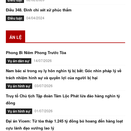
Điều luật
Điều 348. Đình chỉ xét xử phúc thẩm
04/04/2024
Điều luật
ÁN LỆ
Phong Bì Niêm Phong Trước Tòa
14/07/2026
Vụ án dân sự
Nam bác sĩ trong vụ ly hôn nghìn tỷ bị bắt: Góc nhìn pháp lý về
trách nhiệm hình sự và quyền lợi của người bị hại
03/07/2026
Vụ án hình sự
Truy tố Chủ tịch Tập đoàn Tâm Lộc Phát lừa đảo hàng nghìn tỷ
đồng
01/07/2026
Vụ án hình sự
Đại án Vicem: Từ tòa tháp 1.245 tỷ đồng bỏ hoang đến hàng loạt
cựu lãnh đạo vướng lao lý