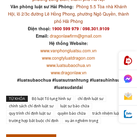
Văn phòng luật sư Hải Phòng:
Phòng 5.5 Tòa nhà Khánh
Hội, lô 2/3c đường Lê Hồng Phong, phường Ngô Quyền, thành
phố Hải Phòng
Điện thoại:
1900 599 979
/
098.301.9109
Email:
dragonlawfirm@gmail.com
Hệ thống Website:
www.vanphongluatsu.com.vn
www.congtyluatdragon.com
www.luatsubaochua.vn
www.dragonlaw.vn
#luatsubaochua #luatsutranhtung #luatsuhinhsu
#luatsudatdai
TỪ KHÓA
Bộ luật Tố tụng hình sự
chỉ định luật sư
chính sách chỉ định luật sư
luật sư bào chữa
quy trình chỉ định luật sư
quyền bào chữa
trách nhiệm luật sư
trường hợp bắt buộc chỉ định
vụ án nghiêm trọng