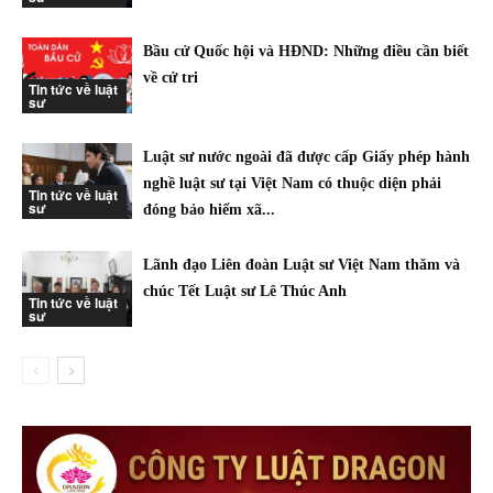
Bầu cử Quốc hội và HĐND: Những điều cần biết
về cử tri
Tin tức về luật
sư
Luật sư nước ngoài đã được cấp Giấy phép hành
nghề luật sư tại Việt Nam có thuộc diện phải
Tin tức về luật
sư
đóng bảo hiểm xã...
Lãnh đạo Liên đoàn Luật sư Việt Nam thăm và
chúc Tết Luật sư Lê Thúc Anh
Tin tức về luật
sư