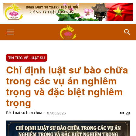
TIN TỨC VỀ LUẬT SƯ
Chỉ định luật sư bào chữa
trong các vụ án nghiêm
trọng và đặc biệt nghiêm
trọng
28
Bởi
Luat su bao chua
-
07/05/2026