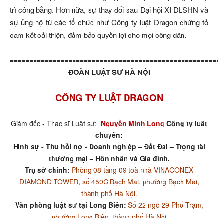
trì công bằng. Hơn nữa, sự thay đổi sau Đại hội XI ĐLSHN và
sự ủng hộ từ các tổ chức như Công ty luật Dragon chứng tỏ
cam kết cải thiện, đảm bảo quyền lợi cho mọi công dân.
=====================================================
ĐOÀN LUẬT SƯ HÀ NỘI
CÔNG TY LUẬT DRAGON
Giám đốc - Thạc sĩ Luật sư:
Nguyễn Minh Long
Công ty luật
chuyên:
Hình sự - Thu hồi nợ - Doanh nghiệp – Đất Đai – Trọng tài
thương mại – Hôn nhân và Gia đình.
Trụ sở chính:
Phòng 08 tầng 09 toà nhà VINACONEX
DIAMOND TOWER, số 459C Bạch Mai, phường Bạch Mai,
thành phố Hà Nội.
Văn phòng luật sư tại Long Biên:
Số 22 ngõ 29 Phố Trạm,
phường Long Biên, thành phố Hà Nội