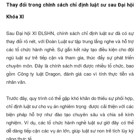
Thay đổi trong chính sách chỉ định luật sư sau Đại hội
Khóa XI
Sau Đại hội XI ĐLSHN, chính sách chỉ định luật sư đã có sự
thay đổi rõ nét, với Đoàn Luật sư tập trung lắng nghe và hỗ trợ
các tổ chức hành nghề. Sự gắn kết này tạo điều kiện cho đội
ngũ luật sư trẻ tiếp cận và tham gia, thúc đẩy sự phát triển
chuyên môn. Đây là chính sách mới được nhiều tổ chức, bao
gồm Công ty luật Dragon, đánh giá cao vì tính thực tiễn và
nhân văn.
Trước đây, quy trình có thể gặp khó khăn do thiếu sự phối hợp,
chỉ định luật sư cho vụ án nghiêm trọng được cải thiện với các
biện pháp hỗ trợ như đào tạo chuyên sâu và chia sẻ kinh
nghiệm. Ví dụ, các tổ chức hành nghề luật sư giờ đây có thể
dễ dàng tiếp cận các vụ án lớn, giúp luật sư non trẻ tích lũy kỹ
năng thực tế.