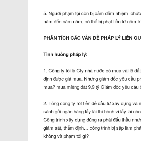
5. Người phạm tội còn bị cấm đảm nhiệm chức 
năm đến năm năm, có thể bị phạt tiền từ năm tr
PHÂN TÍCH CÁC VẤN ĐỀ PHÁP LÝ LIÊN QU
Tình huống pháp lý:
1. Công ty tôi là Cty nhà nước có mua vài lô đấ
định được giá mua. Nhưng giám đốc yêu cầu phả
mua? mua miếng đất 9,9 tỷ Giám đốc yêu cầu bê
2. Tổng công ty rót tiền để đầu tư xây dựng và
sách gửi ngân hàng lấy lãi thì hành vi lấy lãi nà
Công trình xây dựng đúng ra phải đấu thầu nhưn
giám sát, thẩm định… công trình bị sập làm phá
không và phạm tội gì?