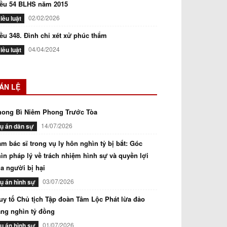
iều 54 BLHS năm 2015
02/02/2026
iều luật
ều 348. Đình chỉ xét xử phúc thẩm
04/04/2024
iều luật
ÁN LỆ
hong Bì Niêm Phong Trước Tòa
14/07/2026
ụ án dân sự
m bác sĩ trong vụ ly hôn nghìn tỷ bị bắt: Góc
ìn pháp lý về trách nhiệm hình sự và quyền lợi
a người bị hại
03/07/2026
ụ án hình sự
uy tố Chủ tịch Tập đoàn Tâm Lộc Phát lừa đảo
ng nghìn tỷ đồng
01/07/2026
ụ án hình sự