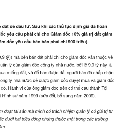
 đất để đầu tư. Sau khi các thủ tục định giá đã hoàn
c yêu cầu phải chi cho Giám đốc 10% giá trị đất giám
m đốc yêu cầu bên bán phải chi 900 triệu).
 9,9 tỷ)) mà bên bán đất phải chi cho giám đốc vẫn thuộc về
ản lý của giám đốc công ty nhà nước, bởi lẽ 9,9 tỷ này là
mua miếng đất, và để bán được đất người bán đã chấp nhận
c công ty nhà nước để được giám đốc duyệt mua và giám đốc
đó. Hành vi của ông giám đốc trên có thể cấu thành Tội
uật Hình sự năm 1999 (sửa đổi, bổ sung năm 2009).
 đoạt tài sản mà mình có trách nhiệm quản lý có giá trị từ
ặc dưới hai triệu đồng nhưng thuộc một trong các trường
năm: