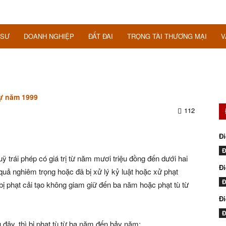
 SƯ
DOANH NGHIỆP
ĐẤT ĐAI
TRỌNG TÀI THƯƠNG MẠI
V
sự năm 1999
112
Đi
Đ
ỹ trái phép có giá trị từ năm mươi triệu đồng đến dưới hai
Đi
uả nghiêm trọng hoặc đã bị xử lý kỷ luật hoặc xử phạt
Đ
bị phạt cải tạo không giam giữ đến ba năm hoặc phạt tù từ
Đ
Đ
 đây, thì bị phạt tù từ ba năm đến bảy năm: