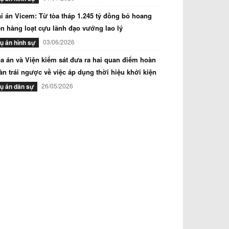
i án Vicem: Từ tòa tháp 1.245 tỷ đồng bỏ hoang
n hàng loạt cựu lãnh đạo vướng lao lý
03/06/2026
ụ án hình sự
a án và Viện kiểm sát đưa ra hai quan điểm hoàn
àn trái ngược về việc áp dụng thời hiệu khởi kiện
26/05/2026
ụ án dân sự