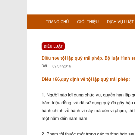
TRANG CHỦ
GIỚI THIỆU
DỊCH VỤ LUẬT
ĐIỀU LUẬT
Điều 166 tội lập quỹ trái phép. Bộ luật Hình 
Bởi
-
09/04/2016
Điều 166,quy định về tội lập quỹ trái phép:
1. Người nào lợi dụng chức vụ, quyền hạn lập qu
trăm triệu đồng và đã sử dụng quỹ đó gây hậu q
hành chính về hành vi này mà còn vi phạm, thì 
một năm đến năm năm.
2. Phạm tội thuộc một trong các trường hợp sau