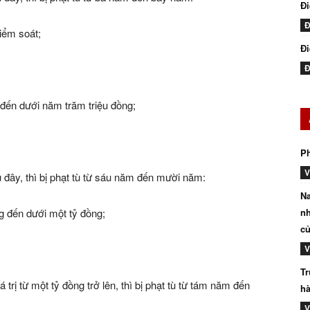
Đ
Đ
iểm soát;
Đi
Đ
g đến dưới năm trăm triệu đồng;
P
V
 đây, thì bị phạt tù từ sáu năm đến mười năm:
Na
ng đến dưới một tỷ đồng;
nh
củ
V
Tr
 trị từ một tỷ đồng trở lên, thì bị phạt tù từ tám năm đến
hà
V