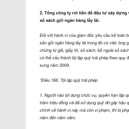
2. Tổng công ty rót tiền để đầu tư xây dựng
sổ sách gửi ngân hàng lấy lãi.
Đối với hành vi của giám đốc yêu cầu kế toán b
sản gửi ngân hàng lấy lãi trong đó có việc ông
chứng từ giả, giấy tờ, số sách, bỏ ngoài sổ sá
có thể cấu thành tội lập quỹ trái phép theo quy 
sung năm 2009.
“Điều 166. Tội lập quỹ trái phép
1. Người nào lợi dụng chức vụ, quyền hạn lập qu
trăm triệu đồng và đã sử dụng quỹ đó gây hậu q
chính về hành vi này mà còn vi phạm, thì bị ph
năm đến năm năm.