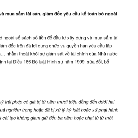
 và mua sắm tài sản, giám đốc yêu cầu kế toán bỏ ngoài
ỏ ngoài sổ sách số tiền để đầu tư xây dựng và mua sắm tài
 giám đốc trên đã lợi dụng chức vụ quyền hạn yêu cầu lập
ch… nhằm thoát khỏi sự giám sát về tài chính của Nhà nước
định tại Điều 166 Bộ luật Hình sự năm 1999, sửa đổi, bổ
ỹ trái phép có giá trị từ năm mươi triệu đồng đến dưới hai
uả nghiêm trọng hoặc đã bị xử lý kỷ luật hoặc xử phạt hành
ạt cải tạo không giam giữ đến ba năm hoặc phạt tù từ một