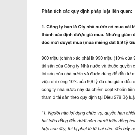
Phân tích các quy định pháp luật liên quan:
1. Công ty bạn là Cty nhà nước có mua vài lô
thành xác định được giá mua. Nhưng giám đố
đốc mới duyệt mua (mua miếng đất 9,9 tỷ Giá
900 triệu (chính xác phải là 990 triệu (10% của
tài sản của Công ty Nhà nước và thuộc quyền qu
tài sản của nhà nước và được dùng để đầu tư 
việc chi riêng 10% của 9,9 tỷ đó cho giám đố
công ty nhà nước này đã chiếm đoạt khoản tiền 
tham ô tài sản theo quy định tại Điều 278 Bộ l
“1. Người nào lợi dụng chức vụ, quyền hạn chiếm
hai triệu đồng đến dưới năm mươi triệu đồng ho
hợp sau đây, thì bị phạt tù từ hai năm đến bảy 