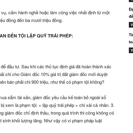
Đạ
vụ, cấm hành nghề hoặc làm công việc nhất định từ một
đế
iệu đồng đến ba mươi triệu đồng.
V
Tò
AN ĐẾN TỘI LẬP QUỸ TRÁI PHÉP:
to
V
t để đầu tư. Sau khi các thủ tục định giá đã hoàn thành xác
i chi cho Giám đốc 10% giá trị đất giám đốc mới duyệt
n bán phải chi 900 triệu, như thế có phạm tội không?
 mua sắm tài sản, giám đốc yêu cầu kế toán bỏ ngoài sổ
o bị xem là phạm tội: + lập quỷ trái phép + chi xài cá nhân. 3.
g giám đốc chỉ định thầu, trong quá trình thi công không có
t sinh khối lượng tăng. Như vậy có vi phạm pháp luật