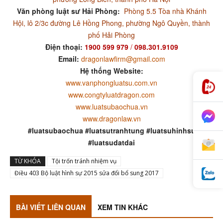
Văn phòng luật sư Hải Phòng:
Phòng 5.5 Tòa nhà Khánh
Hội, lô 2/3c đường Lê Hồng Phong, phường Ngô Quyền, thành
phố Hải Phòng
Điện thoại:
1900 599 979
/
098.301.9109
Email:
dragonlawfirm@gmail.com
Hệ thống Website:
www.vanphongluatsu.com.vn
www.congtyluatdragon.com
www.luatsubaochua.vn
www.dragonlaw.vn
#luatsubaochua #luatsutranhtung #luatsuhinhsu
#luatsudatdai
TỪ KHÓA
Tội trốn tránh nhiệm vụ
Điều 403 Bộ luật hình sự 2015 sửa đổi bổ sung 2017
BÀI VIẾT LIÊN QUAN
XEM TIN KHÁC