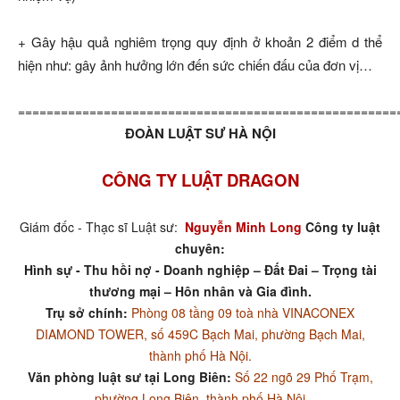
+ Gây hậu quả nghiêm trọng quy định ở khoản 2 điểm d thể
hiện như: gây ảnh hưởng lớn đến sức chiến đấu của đơn vị…
=====================================================
ĐOÀN LUẬT SƯ HÀ NỘI
CÔNG TY LUẬT DRAGON
Giám đốc - Thạc sĩ Luật sư:
Nguyễn Minh Long
Công ty luật
chuyên:
Hình sự - Thu hồi nợ - Doanh nghiệp – Đất Đai – Trọng tài
thương mại – Hôn nhân và Gia đình.
Trụ sở chính:
Phòng 08 tầng 09 toà nhà VINACONEX
DIAMOND TOWER, số 459C Bạch Mai, phường Bạch Mai,
thành phố Hà Nội.
Văn phòng luật sư tại Long Biên:
Số 22 ngõ 29 Phố Trạm,
phường Long Biên, thành phố Hà Nội