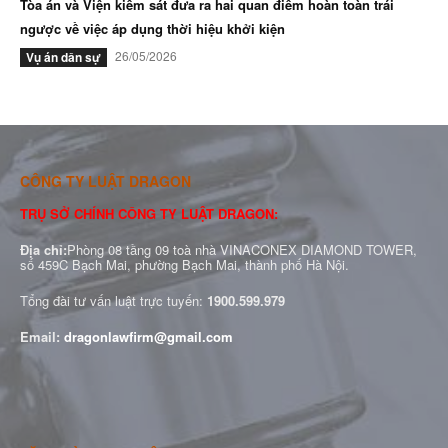
Tòa án và Viện kiểm sát đưa ra hai quan điểm hoàn toàn trái
ngược về việc áp dụng thời hiệu khởi kiện
26/05/2026
Vụ án dân sự
CÔNG TY LUẬT DRAGON
TRỤ SỞ CHÍNH CÔNG TY LUẬT DRAGON:
Địa chỉ:
Phòng 08 tầng 09 toà nhà VINACONEX DIAMOND TOWER,
số 459C Bạch Mai, phường Bạch Mai, thành phố Hà Nội.
Tổng đài tư vấn luật trực tuyến:
1900.599.979
Email:
dragonlawfirm@gmail.com