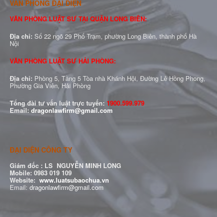
VĂN PHÒNG ĐẠI DIỆN
VĂN PHÒNG LUẬT SƯ TẠI QUẬN LONG BIÊN:
Địa chỉ:
Số 22 ngõ 29 Phố Trạm, phường Long Biên, thành phố Hà
Nội
VĂN PHÒNG LUẬT SƯ HẢI PHÒNG:
Địa chỉ:
Phòng 5, Tầng 5 Tòa nhà Khánh Hội, Đường Lê Hồng Phong,
Phường Gia Viên, Hải Phòng
Tổng đài tư vấn luật trực tuyến:
1900.599.979
Email:
dragonlawfirm@gmail.com
ĐẠI DIỆN CÔNG TY
Giám đốc :
LS NGUYỄN MINH LONG
Mobile: 0983 019 109
Website:
www.luatsubaochua.vn
Email:
dragonlawfirm@gmail.com