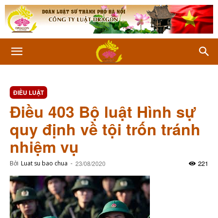
ĐIỀU LUẬT
Điều 403 Bộ luật Hình sự
quy định về tội trốn tránh
nhiệm vụ
221
Bởi
Luat su bao chua
-
23/08/2020