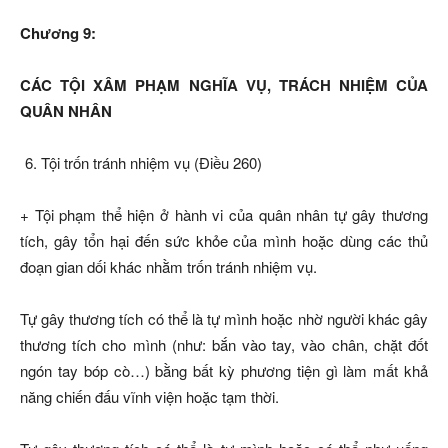
Chương 9:
CÁC TỘI XÂM PHẠM NGHĨA VỤ, TRÁCH NHIỆM CỦA
QUÂN NHÂN
Tội trốn tránh nhiệm vụ (Điều 260)
+ Tội phạm thể hiện ở hành vi của quân nhân tự gây thương
tích, gây tổn hại đến sức khỏe của mình hoặc dùng các thủ
đoạn gian dối khác nhằm trốn tránh nhiệm vụ.
Tự gây thương tích có thể là tự mình hoặc nhờ người khác gây
thương tích cho mình (như: bắn vào tay, vào chân, chặt đốt
ngón tay bóp cò…) bằng bất kỳ phương tiện gì làm mất khả
năng chiến đấu vĩnh viện hoặc tạm thời.