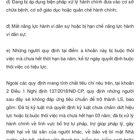
d) Đang bị áp dụng biện pháp xử lý hành chính đưa vào cơ sở
chữa bệnh, cơ sở giáo dục hoặc quản chế hành chính;
đ) Mất năng lực hành vi dân sự hoặc bị hạn chế năng lực hành
vi dân sự;
e) Những người quy định tại điểm a khoản này bị buộc thôi
việc mà chưa hết thời hạn ba năm, kể từ ngày quyết định buộc
thôi việc có hiệu lực.
Ngoài các quy định mang tính chất tiêu chí nêu trên, tại khoản
2 Điều 1 Nghị định 137/2018/NĐ-CP, quy định những người
sau đây sẽ không đáp ứng tiêu chuẩn để trở thành LS, bao
gồm: Đã bị kỷ luật mà quyết định kỷ luật chưa chấm dứt hiệu
lực hoặc bị buộc thôi việc mà chưa hết hạn 03 năm; đã bị xử lý
hành chính về lĩnh vực bổ trợ tư pháp, trợ giúp pháp lý, gây
thiệt hại về tài sản của người khác, về bảo vệ bí mật Nhà
nước; cản trở, chống việc thanh tra, kiểm tra, kiểm soát hoặc