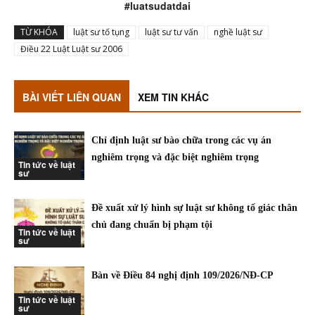
#luatsudatdai
TỪ KHÓA
luật sư tố tụng
luật sư tư vấn
nghề luật sư
Điều 22 Luật Luật sư 2006
BÀI VIẾT LIÊN QUAN
XEM TIN KHÁC
Chỉ định luật sư bào chữa trong các vụ án
nghiêm trọng và đặc biệt nghiêm trọng
Tin tức về luật
sư
Đề xuất xử lý hình sự luật sư không tố giác thân
chủ đang chuẩn bị phạm tội
Tin tức về luật
sư
Bàn về Điều 84 nghị định 109/2026/NĐ-CP
Tin tức về luật
sư