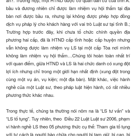
án?. Trường hợp, một HTND được cơ quan dân cử của tỉnh A.
bầu và đương nhiên chỉ được làm nhiệm vụ hội thẩm tại địa
bàn nơi được bầu ra, nhưng lại không được phép hợp đồng
dịch vụ pháp lý cho khách hàng với vai trò Luật sư tại tỉnh B.;
Trường hợp trước đây, khi chưa tổ chức chính quyền địa
phương hai cấp, đã là HTND cấp tỉnh hoặc cấp huyện nhưng
vẫn không được làm nhiệm vụ LS tại một cấp Tòa nơi mình
không làm nhiệm vụ hội thẩm…Chúng tôi hoàn toàn nhất trí
với quan điểm, giữa HTND và LS là hai chức danh có xung đột
lợi ích nhưng chỉ trong một giới hạn nhất định (xung đột trong
cùng một vụ án, vụ kiện; một địa bàn). Mặt khác, việc hành
nghề của một Luật sư, theo pháp luật hiện hành, có rất nhiều
phương thức khác nhau.
Trong thực tế, chúng ta thường nói nôm na là “LS tư vấn” và
“LS tố tụng”. Tuy nhiên, theo Điều 22 Luật Luật sư 2006, phạm
vi hành nghề LS theo 05 phương thức cụ thể: Tham gia tố tụng
với tư cách là người bào chữa cho người bị tạm giữ, bị can, bị