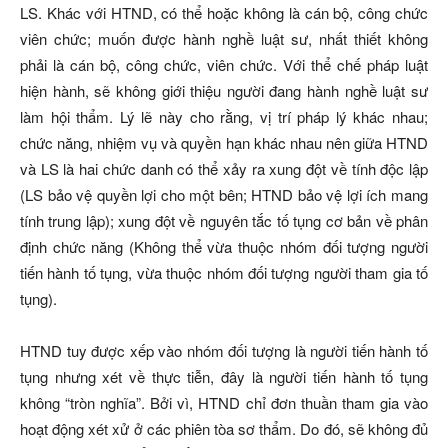
LS. Khác với HTND, có thể hoặc không là cán bộ, công chức
viên chức; muốn được hành nghề luật sư, nhất thiết không
phải là cán bộ, công chức, viên chức. Với thể chế pháp luật
hiện hành, sẽ không giới thiệu người đang hành nghề luật sư
làm hội thẩm. Lý lẽ này cho rằng, vị trí pháp lý khác nhau;
chức năng, nhiệm vụ và quyền hạn khác nhau nên giữa HTND
và LS là hai chức danh có thể xảy ra xung đột về tính độc lập
(LS bảo vệ quyền lợi cho một bên; HTND bảo vệ lợi ích mang
tính trung lập); xung đột về nguyên tắc tố tụng cơ bản về phân
định chức năng (Không thể vừa thuộc nhóm đối tượng người
tiến hành tố tụng, vừa thuộc nhóm đối tượng người tham gia tố
tụng).
HTND tuy được xếp vào nhóm đối tượng là người tiến hành tố
tụng nhưng xét về thực tiễn, đây là người tiến hành tố tụng
không “tròn nghĩa”. Bởi vì, HTND chỉ đơn thuần tham gia vào
hoạt động xét xử ở các phiên tòa sơ thẩm. Do đó, sẽ không đủ