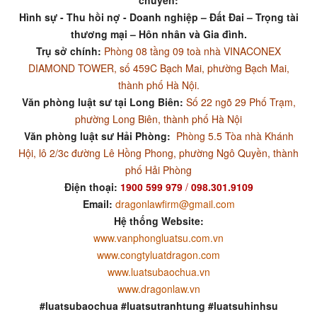
Hình sự - Thu hồi nợ - Doanh nghiệp – Đất Đai – Trọng tài
thương mại – Hôn nhân và Gia đình.
Trụ sở chính:
Phòng 08 tầng 09 toà nhà VINACONEX
DIAMOND TOWER, số 459C Bạch Mai, phường Bạch Mai,
thành phố Hà Nội.
Văn phòng luật sư tại Long Biên:
Số 22 ngõ 29 Phố Trạm,
phường Long Biên, thành phố Hà Nội
Văn phòng luật sư Hải Phòng:
Phòng 5.5 Tòa nhà Khánh
Hội, lô 2/3c đường Lê Hồng Phong, phường Ngô Quyền, thành
phố Hải Phòng
Điện thoại:
1900 599 979
/
098.301.9109
Email:
dragonlawfirm@gmail.com
Hệ thống Website:
www.vanphongluatsu.com.vn
www.congtyluatdragon.com
www.luatsubaochua.vn
www.dragonlaw.vn
#luatsubaochua #luatsutranhtung #luatsuhinhsu