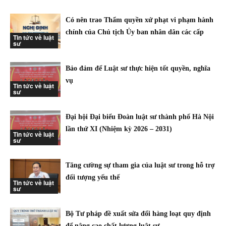
Có nên trao Thẩm quyền xử phạt vi phạm hành
chính của Chủ tịch Ủy ban nhân dân các cấp
Tin tức về luật
sư
Bảo đảm để Luật sư thực hiện tốt quyền, nghĩa
vụ
Tin tức về luật
sư
Đại hội Đại biểu Đoàn luật sư thành phố Hà Nội
lần thứ XI (Nhiệm kỳ 2026 – 2031)
Tin tức về luật
sư
Tăng cường sự tham gia của luật sư trong hỗ trợ
đối tượng yếu thế
Tin tức về luật
sư
Bộ Tư pháp đề xuất sửa đổi hàng loạt quy định
để nâng cao chất lượng luật sư