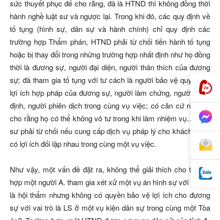
sức thuyết phục để cho rằng, đã là HTND thì không đồng thời
hành nghề luật sư và ngược lại. Trong khi đó, các quy định về
tố tụng (hình sự, dân sự và hành chính) chỉ quy định các
trường hợp Thẩm phán, HTND phải từ chối tiến hành tố tụng
hoặc bị thay đổi trong những trường hợp nhất định như họ đồng
thời là đương sự, người đại diện, người thân thích của đương
sự; đã tham gia tố tụng với tư cách là người bảo vệ quyền và
lợi ích hợp pháp của đương sự, người làm chứng, người giám
định, người phiên dịch trong cùng vụ việc; có căn cứ rõ ràng
cho rằng họ có thể không vô tư trong khi làm nhiệm vụ… Luật
sư phải từ chối nếu cung cấp dịch vụ pháp lý cho khách hàng
có lợi ích đối lập nhau trong cùng một vụ việc.
Như vậy, một vấn đề đặt ra, không thể giải thích cho trường
hợp một người A. tham gia xét xử một vụ án hình sự với vai trò
là hội thẩm nhưng không có quyền bảo vệ lợi ích cho đương
sự với vai trò là LS ở một vụ kiện dân sự trong cùng một Tòa