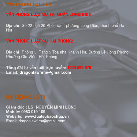
VĂN PHÒNG ĐẠI DIỆN
VĂN PHÒNG LUẬT SƯ TẠI QUẬN LONG BIÊN:
Địa chỉ:
Số 22 ngõ 29 Phố Trạm, phường Long Biên, thành phố Hà
Nội
VĂN PHÒNG LUẬT SƯ HẢI PHÒNG:
Địa chỉ:
Phòng 5, Tầng 5 Tòa nhà Khánh Hội, Đường Lê Hồng Phong,
Phường Gia Viên, Hải Phòng
Tổng đài tư vấn luật trực tuyến:
1900.599.979
Email:
dragonlawfirm@gmail.com
ĐẠI DIỆN CÔNG TY
Giám đốc :
LS NGUYỄN MINH LONG
Mobile: 0983 019 109
Website:
www.luatsubaochua.vn
Email:
dragonlawfirm@gmail.com