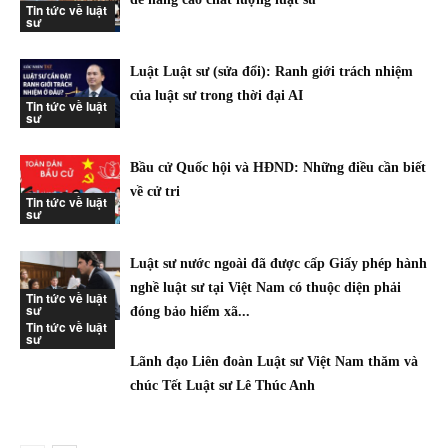
Tin tức về luật
sư
Luật Luật sư (sửa đổi): Ranh giới trách nhiệm
của luật sư trong thời đại AI
Tin tức về luật
sư
Bầu cử Quốc hội và HĐND: Những điều cần biết
về cử tri
Tin tức về luật
sư
Luật sư nước ngoài đã được cấp Giấy phép hành
nghề luật sư tại Việt Nam có thuộc diện phải
Tin tức về luật
sư
đóng bảo hiểm xã...
Tin tức về luật
sư
Lãnh đạo Liên đoàn Luật sư Việt Nam thăm và
chúc Tết Luật sư Lê Thúc Anh