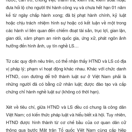
đưa hối lộ cho người thi hành công vụ và chưa hết hạn 01 năm
kể từ ngày chấp hành xong; đã bị phạt hành chính, kỷ luật
hoặc chịu trách nhiệm hình sự hoặc có kết luận về một trong
các hành vi liên quan đến chiếm đoạt tài sản, trục lợi, gian lận,
gian dối, xâm phạm an ninh quốc gia, ứng xử, phát ngôn ảnh
hưởng đến hình ảnh, uy tín nghề LS…
Từ các quy định nêu trên, có thể nhận thấy HTND và LS có địa
vị pháp lý; phạm vi hoạt động khác nhau. Khác với chức danh
HTND, con đường để trở thành luật sư ở Việt Nam phải là
những người đã có bằng cử nhân luật; được đào tạo và cấp
chứng chỉ hành nghề luật sư (không có thời hạn).
Xét về tiêu chí, giữa HTND và LS đều có chung là công dân
Việt Nam; có kiến thức pháp luật và hiểu biết xã hội. Tuy nhiên,
HTND được hình thành từ cơ chế bầu của cơ quan dân cử
thông qua bước Mặt trận Tổ quốc Việt Nam cùng cấp hiệp