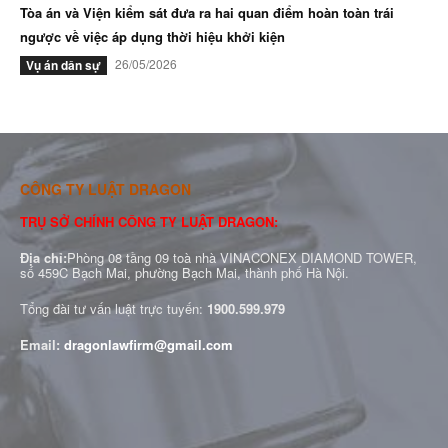
Tòa án và Viện kiểm sát đưa ra hai quan điểm hoàn toàn trái
ngược về việc áp dụng thời hiệu khởi kiện
26/05/2026
Vụ án dân sự
CÔNG TY LUẬT DRAGON
TRỤ SỞ CHÍNH CÔNG TY LUẬT DRAGON:
Địa chỉ:
Phòng 08 tầng 09 toà nhà VINACONEX DIAMOND TOWER,
số 459C Bạch Mai, phường Bạch Mai, thành phố Hà Nội.
Tổng đài tư vấn luật trực tuyến:
1900.599.979
Email:
dragonlawfirm@gmail.com