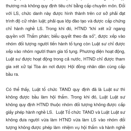
thương mà không quy định tiêu chí bằng cấp chuyên môn. Đối
với LS, chức danh này được hình thành trên cơ sở phải đạt
trình độ cử nhân luật; phải qua lớp đào tạo và được cấp chứng
chỉ hành nghề LS. Trong khi đó, HTND “khi xét xử ngang
quyền với Thẩm phán; biểu quyết theo đa số”, được xếp vào
nhóm đối tượng người tiến hành tố tụng còn Luật sư chỉ được
xếp vào nhóm người tham gia tố tụng. Phương diện hoạt động,
Luật sư được hoạt động trong cả nước, HTND chỉ được tham
gia xét xử tại Tòa án nơi được Hội đồng nhân dân cùng cấp
bầu ra.
Có thể thấy, Luật tổ chức TAND quy định đã là Luật sư thì
không được bầu làm hội thẩm. Trong khi đó, Luật Luật sư
không quy định HTND thuộc nhóm đối tượng không được cấp
giấy phép hành nghề LS. Luật Tổ chức TAND và Luật Luật sư
không đưa người vừa làm HTND vừa làm LS vào nhóm đối
tượng không được phép làm nhiệm vụ hội thẩm và hành nghề