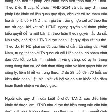
nâng cao nền tư pháp Việt Nam theo tiến trình dân chủ hóa.
Theo Điều 8 Luật tổ chức TAND 2024 và các quy định của
pháp luật khác có liên quan quy định, việc xét xử sơ thẩm của
tòa án phải có HTND tham gia trừ trường hợp xét xử theo thủ
tục rút gọn; khi xét xử, HTND ngang quyền với thẩm phán;
biểu quyết để ra một bản án theo tuân theo nguyên tắc đa số.
Như vậy, chế định HTND được pháp luật quy định rất cụ thể.
Theo đó, HTND phải có đủ các tiêu chuẩn: Là công dân Việt
Nam, trung thành với Tổ quốc và với Hiến pháp; có phẩm chất
đạo đức tốt, có bản lĩnh chính trị vững vàng, có uy tín trong
cộng đồng dân cư, có tinh thần dũng cảm và kiên quyết bảo vệ
công lý, liêm khiết và trung thực; từ đủ 28 tuổi đến 70 tuổi; có
kiến thức pháp luật; hiểu biết xã hội và có sức khỏe bảo đảm
hoàn thành nhiệm vụ được giao.
Ngoài các quy định của Luật tổ chức TAND, các điều kiện
khác để được làm HTND như được thể hiện trong các văn bản
dưới luật như: Không đang trong thời gian thi hành quyết định