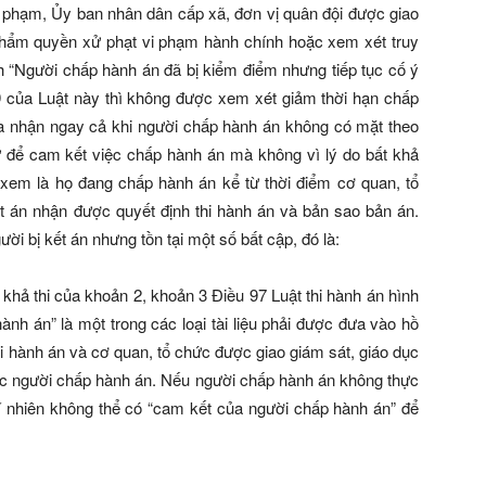
vi phạm, Ủy ban nhân dân cấp xã, đơn vị quân đội được giao
 thẩm quyền xử phạt vi phạm hành chính hoặc xem xét truy
h “Người chấp hành án đã bị kiểm điểm nhưng tiếp tục cố ý
9 của Luật này thì không được xem xét giảm thời hạn chấp
thừa nhận ngay cả khi người chấp hành án không có mặt theo
sự để cam kết việc chấp hành án mà không vì lý do bất khả
xem là họ đang chấp hành án kể từ thời điểm cơ quan, tổ
ết án nhận được quyết định thi hành án và bản sao bản án.
ời bị kết án nhưng tồn tại một số bất cập, đó là:
khả thi của khoản 2, khoản 3 Điều 97 Luật thi hành án hình
nh án” là một trong các loại tài liệu phải được đưa vào hồ
hi hành án và cơ quan, tổ chức được giao giám sát, giáo dục
dục người chấp hành án. Nếu người chấp hành án không thực
dĩ nhiên không thể có “cam kết của người chấp hành án” để