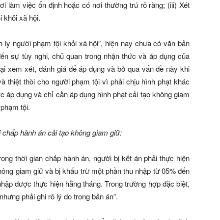
i làm việc ổn định hoặc có nơi thường trú rõ ràng; (iii) Xét
 khỏi xã hội.
ch ly người phạm tội khỏi xã hội”, hiện nay chưa có văn bản
n sự tùy nghi, chủ quan trong nhận thức và áp dụng của
gại xem xét, đánh giá để áp dụng và bỏ qua vấn đề này khi
à thiệt thòi cho người phạm tội vì phải chịu hình phạt khác
ợc áp dụng và chỉ cần áp dụng hình phạt cải tạo không giam
 phạm tội.
i chấp hành án cải tạo không giam giữ:
ng thời gian chấp hành án, người bị kết án phải thực hiện
không giam giữ và bị khấu trừ một phần thu nhập từ 05% đến
hập được thực hiện hằng tháng. Trong trường hợp đặc biệt,
nhưng phải ghi rõ lý do trong bản án”.