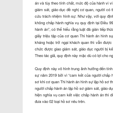
án và tùy theo tính chất, mức độ của hành vi 
giám sát, giáo dục đề nghị cơ quan, người có
cứu trách nhiệm hình sự. Như vậy, với quy địn
không chấp hành nghĩa vụ quy định tại Điều 9
hành án”, có thể hiểu rằng luật đã gián tiếp 
giấy triệu tập của cơ quan Thi hành án hình 
kháng hoặc trở ngại khách quan thì vẫn được 
chức được giao giám sát, giáo dục người bị k
Theo tác giả, quy định này mặc dù có lợi cho ngư
Quy định này vô hình trung ảnh hưởng đến tính 
sự năm 2019 bởi vì “cam kết của người chấp hà
sơ khi cơ quan Thi hành án hình sự lập hồ sơ t
người chấp hành án lập hồ sơ giám sát, giáo 
hiện nghĩa vụ cam kết việc chấp hành án thì 
đưa vào 02 loại hồ sơ nêu trên.