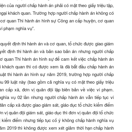
ện của người chấp hành án phải có mặt theo giấy triệu tập,
ở ngại khách quan. Trường hợp người chấp hành án không có
hì cơ quan Thi hành án hình sự Công an cấp huyện, cơ quan
vi phạm nghĩa vụ”.
a quyết định thi hành án và cơ quan, tổ chức được giao giám
uyết định thi hành án và bản sao bản án nhưng người chấp
 cơ quan Thi hành án hình sự để cam kết việc chấp hành án
i khách quan thì có được xem là đã bắt đầu chấp hành án
uật thi hành án hình sự năm 2019, trường hợp người chấp
ều 99 luật này (bao gồm cả nghĩa vụ có mặt theo giấy triệu
n cấp xã, đơn vị quân đội lập biên bản về việc vi phạm.
ghĩa vụ 02 lần nhưng người chấp hành án vẫn tiếp tục vi
dân cấp xã được giao giám sát, giáo dục tổ chức kiểm điểm
 vị quân đội giám sát, giáo dục thì đơn vị quân đội tổ chức
 kiểm điểm nhưng tiếp tục cố ý không chấp hành nghĩa vụ
ự năm 2019 thì không được xem xét giảm thời hạn chấp hành