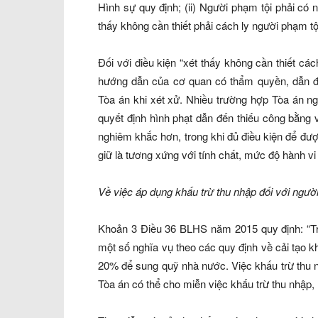
Hình sự quy định; (ii) Người phạm tội phải có nơ
thấy không cần thiết phải cách ly người phạm tội
Đối với điều kiện “xét thấy không cần thiết cá
hướng dẫn của cơ quan có thẩm quyền, dẫn đế
Tòa án khi xét xử. Nhiều trường hợp Tòa án n
quyết định hình phạt dẫn đến thiếu công bằng v
nghiêm khắc hơn, trong khi đủ điều kiện để đư
giữ là tương xứng với tính chất, mức độ hành vi
Về việc áp dụng khấu trừ thu nhập đối với ngườ
Khoản 3 Điều 36 BLHS năm 2015 quy định: “Tro
một số nghĩa vụ theo các quy định về cải tạo 
20% để sung quỹ nhà nước. Việc khấu trừ thu n
Tòa án có thể cho miễn việc khấu trừ thu nhập, 