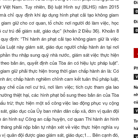
Đ
sự Việt Nam. Tuy nhiên, Bộ luật Hình sự (BLHS) năm 2015
Đ
 mà chỉ quy định khi áp dụng hình phạt cải tạo không giam
Đi
ng giam giữ cho cơ quan, tổ chức nơi người đó làm việc, học
 cư trú để giám sát, giáo dục” (khoản 2 Điều 36). Khoản 8
Đ
quy định: “Thi hành án phạt cải tạo không giam giữ là việc
ủa Luật này giám sát, giáo dục người chấp hành án tại nơi
t phần thu nhập sung quỹ nhà nước, giám sát việc thực hiện
heo bản án, quyết định của Tòa án có hiệu lực pháp luật”.
P
giam giữ phải thực hiện trong thời gian chấp hành án là: Có
V
ành án; chấp hành nghiêm chỉnh cam kết tuân thủ pháp luật,
uy chế của nơi cư trú, nơi làm việc; tích cực tham gia lao
Na
hường thiệt hại, các hình phạt bổ sung theo bản án của Tòa
nh
củ
hấu trừ; thực hiện một số công việc lao động phục vụ cộng
 sát, giáo dục của Ủy ban nhân dân cấp xã, đơn vị quân đội
V
nh án hình sự Công an cấp huyện, cơ quan Thi hành án hình
Tr
 tháng phải nộp bản tự nhận xét về việc thực hiện nghĩa vụ
hà
 vị quân đội được giao giám sát, giáo dục;1… Bên cạnh đó,
V