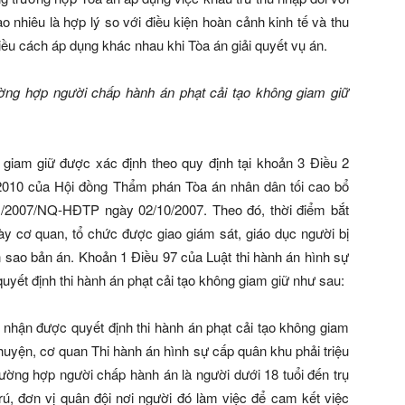
ao nhiêu là hợp lý so với điều kiện hoàn cảnh kinh tế và thu
ều cách áp dụng khác nhau khi Tòa án giải quyết vụ án.
ường hợp người chấp hành án phạt cải tạo không giam giữ
g giam giữ được xác định theo quy định tại khoản 3 Điều 2
010 của Hội đồng Thẩm phán Tòa án nhân dân tối cao bổ
/2007/NQ-HĐTP ngày 02/10/2007. Theo đó, thời điểm bắt
gày cơ quan, tổ chức được giao giám sát, giáo dục người bị
n sao bản án. Khoản 1 Điều 97 của Luật thi hành án hình sự
quyết định thi hành án phạt cải tạo không giam giữ như sau:
y nhận được quyết định thi hành án phạt cải tạo không giam
huyện, cơ quan Thi hành án hình sự cấp quân khu phải triệu
rường hợp người chấp hành án là người dưới 18 tuổi đến trụ
ú, đơn vị quân đội nơi người đó làm việc để cam kết việc