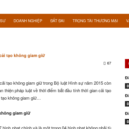
 SƯ
DOANH NGHIỆP
ĐẤT ĐAI
TRỌNG TÀI THƯƠNG MẠI
V
cải tạo không giam giữ
67
Đi
 cải tạo không giam giữ trong Bộ luật Hình sự năm 2015 còn
Đ
 thiện pháp luật về thời điểm bắt đầu tính thời gian cải tạo
Đi
ải tạo không giam giữ…
Đ
 không giam giữ
Đ
Đ
7 hình phạt chính và là một trong 04 hình phạt không phải tù