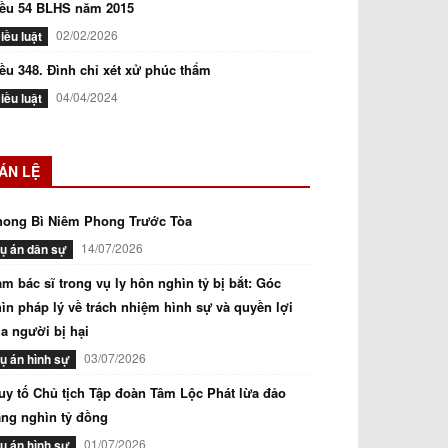
iều 54 BLHS năm 2015
02/02/2026
iều luật
ều 348. Đình chỉ xét xử phúc thẩm
04/04/2024
iều luật
ÁN LỆ
hong Bì Niêm Phong Trước Tòa
14/07/2026
ụ án dân sự
m bác sĩ trong vụ ly hôn nghìn tỷ bị bắt: Góc
ìn pháp lý về trách nhiệm hình sự và quyền lợi
a người bị hại
03/07/2026
ụ án hình sự
uy tố Chủ tịch Tập đoàn Tâm Lộc Phát lừa đảo
ng nghìn tỷ đồng
01/07/2026
ụ án hình sự