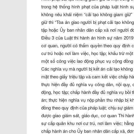
trong hệ thống hình phạt của pháp luật hình 
không nêu khái niệm “cải tạo không giam giữ”
giữ thì “Tòa án giao người bị phạt cải tạo khô
tập hoặc Ủy ban nhân dân cấp xã nơi người đó
Điều 3 của Luật thi hành án hình sự năm 2019 
cơ quan, người có thẩm quyền theo quy định c
cư trú hoặc nơi làm việc, học tập; khấu trừ mộ
một số công việc lao động phục vụ cộng đồng t
Các nghĩa vụ mà người bị kết án cải tạo không 
mặt theo giấy triệu tập và cam kết việc chấp h
thực hiện đầy đủ nghĩa vụ công dân, nội quy, q
động, học tập; chấp hành đầy đủ nghĩa vụ bồi t
án; thực hiện nghĩa vụ nộp phần thu nhập bị k
đồng theo quy định của pháp luật; chịu sự giám
được giao giám sát, giáo dục, cơ quan Thi hà
sự cấp quân khu nơi cư trú, nơi làm việc; hằng
chấp hành án cho Ủy ban nhân dân cấp xã, đơn