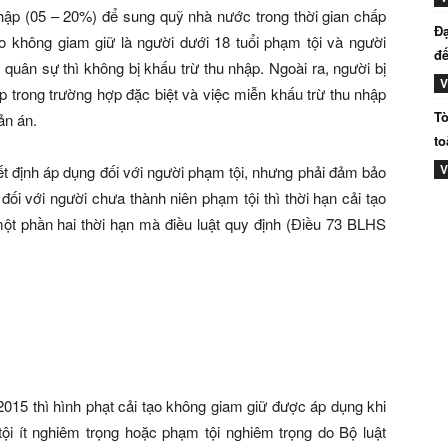
nhập (05 – 20%) để sung quỹ nhà nước trong thời gian chấp
Đạ
ạo không giam giữ là người dưới 18 tuổi phạm tội và người
đế
quân sự thì không bị khấu trừ thu nhập. Ngoài ra, người bị
V
p trong trường hợp đặc biệt và việc miễn khấu trừ thu nhập
Tò
ản án.
to
V
ết định áp dụng đối với người phạm tội, nhưng phải đảm bảo
 đối với người chưa thành niên phạm tội thì thời hạn cải tạo
ột phần hai thời hạn mà điều luật quy định (Điều 73 BLHS
015 thì hình phạt cải tạo không giam giữ được áp dụng khi
tội ít nghiêm trọng hoặc phạm tội nghiêm trọng do Bộ luật