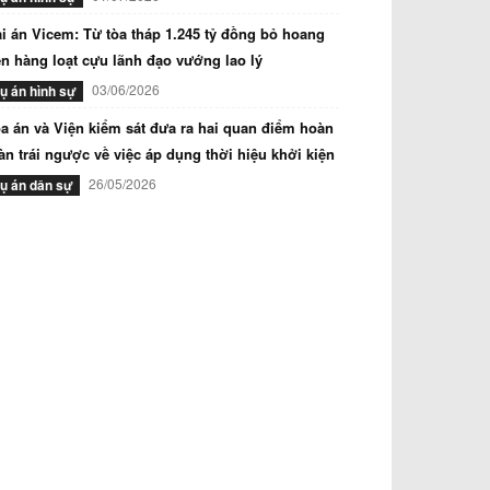
i án Vicem: Từ tòa tháp 1.245 tỷ đồng bỏ hoang
n hàng loạt cựu lãnh đạo vướng lao lý
03/06/2026
ụ án hình sự
a án và Viện kiểm sát đưa ra hai quan điểm hoàn
àn trái ngược về việc áp dụng thời hiệu khởi kiện
26/05/2026
ụ án dân sự