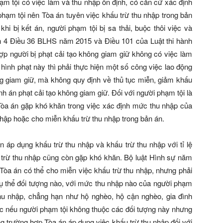
ạm tội có việc làm và thu nhập ổn định, có căn cứ xác định
phạm tội nên Tòa án tuyên việc khấu trừ thu nhập trong bản
i bị kết án, người phạm tội bị sa thải, buộc thôi việc và
ản 4 Điều 36 BLHS năm 2015 và Điều 101 của Luật thi hành
ợp người bị phạt cải tạo không giam giữ không có việc làm
 hình phạt này thì phải thực hiện một số công việc lao động
ng giam giữ, mà không quy định về thủ tục miễn, giảm khấu
nh án phạt cải tạo không giam giữ. Đối với người phạm tội là
 Tòa án gặp khó khăn trong việc xác định mức thu nhập của
nhập hoặc cho miễn khấu trừ thu nhập trong bản án.
 áp dụng khấu trừ thu nhập và khấu trừ thu nhập với tỉ lệ
 trừ thu nhập cũng còn gặp khó khăn. Bộ luật Hình sự năm
 Tòa án có thể cho miễn việc khấu trừ thu nhập, nhưng phải
 cụ thể đối tượng nào, với mức thu nhập nào của người phạm
 thu nhập, chẳng hạn như hộ nghèo, hộ cận nghèo, gia đình
c nếu người phạm tội không thuộc các đối tượng này nhưng
ng trường hợp Tòa án áp dụng việc khấu trừ thu nhập đối với