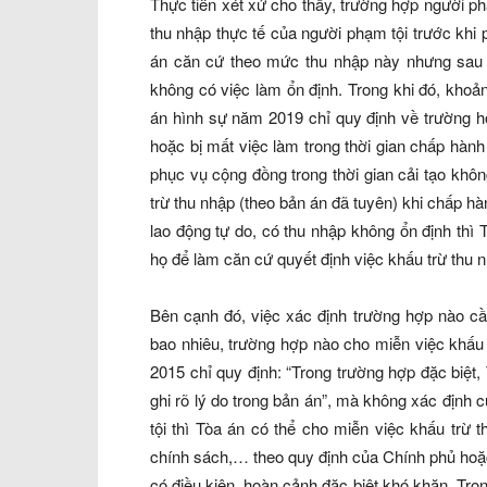
Thực tiễn xét xử cho thấy, trường hợp người ph
thu nhập thực tế của người phạm tội trước khi 
án căn cứ theo mức thu nhập này nhưng sau kh
không có việc làm ổn định. Trong khi đó, kho
án hình sự năm 2019 chỉ quy định về trường h
hoặc bị mất việc làm trong thời gian chấp hành
phục vụ cộng đồng trong thời gian cải tạo khô
trừ thu nhập (theo bản án đã tuyên) khi chấp hà
lao động tự do, có thu nhập không ổn định thì
họ để làm căn cứ quyết định việc khấu trừ thu 
Bên cạnh đó, việc xác định trường hợp nào cần
bao nhiêu, trường hợp nào cho miễn việc khấu
2015 chỉ quy định: “Trong trường hợp đặc biệt,
ghi rõ lý do trong bản án”, mà không xác định
tội thì Tòa án có thể cho miễn việc khấu trừ
chính sách,… theo quy định của Chính phủ hoặ
có điều kiện, hoàn cảnh đặc biệt khó khăn. Tro