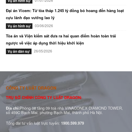
01/07/2026
Vụ án hình sự
Đại án Vicem: Từ tòa tháp 1.245 tỷ đồng bỏ hoang đến hàng loạt
cựu lãnh đạo vướng lao lý
03/06/2026
Vụ án hình sự
Tòa án và Viện kiểm sát đưa ra hai quan điểm hoàn toàn trái
ngược về việc áp dụng thời hiệu khởi kiện
26/05/2026
Vụ án dân sự
CÔNG TY LUẬT DRAGON
TRỤ SỞ CHÍNH CÔNG TY LUẬT DRAGON:
Địa chỉ:
Phòng 08 tầng 09 toà nhà VINACONEX DIAMOND TOWER,
số 459C Bạch Mai, phường Bạch Mai, thành phố Hà Nội.
Tổng đài tư vấn luật trực tuyến:
1900.599.979