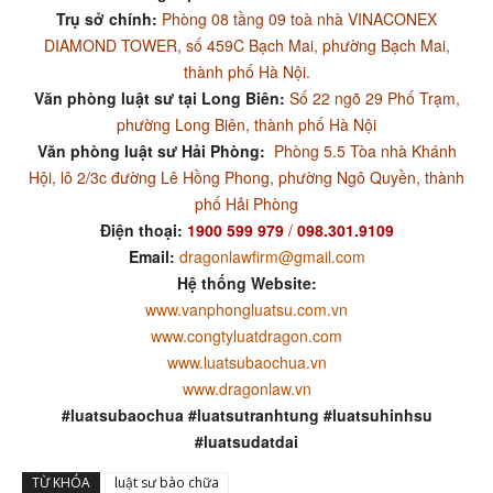
Trụ sở chính:
Phòng 08 tầng 09 toà nhà VINACONEX
DIAMOND TOWER, số 459C Bạch Mai, phường Bạch Mai,
thành phố Hà Nội.
Văn phòng luật sư tại Long Biên:
Số 22 ngõ 29 Phố Trạm,
phường Long Biên, thành phố Hà Nội
Văn phòng luật sư Hải Phòng:
Phòng 5.5 Tòa nhà Khánh
Hội, lô 2/3c đường Lê Hồng Phong, phường Ngô Quyền, thành
phố Hải Phòng
Điện thoại:
1900 599 979
/
098.301.9109
Email:
dragonlawfirm@gmail.com
Hệ thống Website:
www.vanphongluatsu.com.vn
www.congtyluatdragon.com
www.luatsubaochua.vn
www.dragonlaw.vn
#luatsubaochua #luatsutranhtung #luatsuhinhsu
#luatsudatdai
TỪ KHÓA
luật sư bào chữa