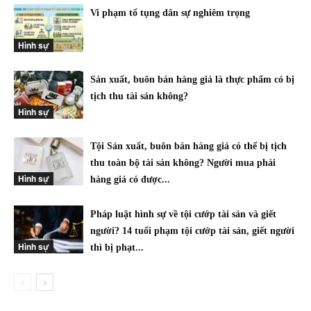
Vi phạm tố tụng dân sự nghiêm trọng
Hình sự
Sản xuất, buôn bán hàng giả là thực phẩm có bị
tịch thu tài sản không?
Hình sự
Tội Sản xuất, buôn bán hàng giả có thể bị tịch
thu toàn bộ tài sản không? Người mua phải
Hình sự
hàng giả có được...
Pháp luật hình sự về tội cướp tài sản và giết
người? 14 tuổi phạm tội cướp tài sản, giết người
Hình sự
thì bị phạt...