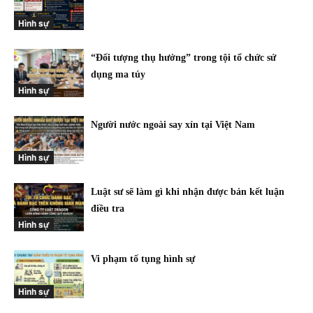
Hình sự
“Đối tượng thụ hưởng” trong tội tổ chức sử
dụng ma túy
Hình sự
Người nước ngoài say xỉn tại Việt Nam
Hình sự
Luật sư sẽ làm gì khi nhận được bản kết luận
điều tra
Hình sự
Vi phạm tố tụng hình sự
Hình sự