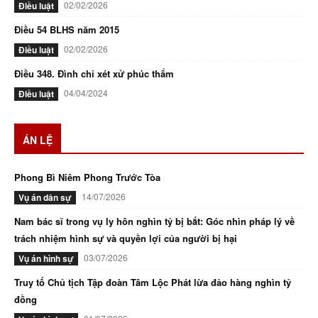
02/02/2026
Điều luật
Điều 54 BLHS năm 2015
02/02/2026
Điều luật
Điều 348. Đình chỉ xét xử phúc thẩm
04/04/2024
Điều luật
ÁN LỆ
Phong Bì Niêm Phong Trước Tòa
14/07/2026
Vụ án dân sự
Nam bác sĩ trong vụ ly hôn nghìn tỷ bị bắt: Góc nhìn pháp lý về
trách nhiệm hình sự và quyền lợi của người bị hại
03/07/2026
Vụ án hình sự
Truy tố Chủ tịch Tập đoàn Tâm Lộc Phát lừa đảo hàng nghìn tỷ
đồng