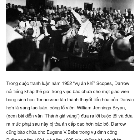
Trong cuộc tranh luận năm 1952 “vụ án khỉ” Scopes, Darrow
nổi tiếng khắp thế giới trong việc bào chữa cho một giáo viên
bang sinh học Tennessee tán thành thuyết tiến hóa của Darwin
hơn là sáng tạo luận, công tố viên, William Jennings Bryan,
(xem bài diễn văn “Thánh giá vàng”) đưa ra lời buộc tội và đưa
ra mức phạt sau này bị tòa án cấp cao hơn bác bỏ. Darrow
cũng bào chữa cho Eugene V.Bebs trong vụ đình công
Pullman năm 1894, và năm 1895 cứu những kẻ sát nhân