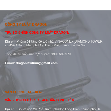
CÔNG TY LUẬT DRAGON
TRỤ SỞ CHÍNH CÔNG TY LUẬT DRAGON:
Địa chỉ:
Phòng 08 tầng 09 toà nhà VINACONEX DIAMOND TOWER,
số 459C Bạch Mai, phường Bạch Mai, thành phố Hà Nội.
Tổng đài tư vấn luật trực tuyến:
1900.599.979
Email:
dragonlawfirm@gmail.com
VĂN PHÒNG ĐẠI DIỆN
VĂN PHÒNG LUẬT SƯ TẠI QUẬN LONG BIÊN:
Địa chỉ:
Số 22 ngõ 29 Phố Trạm, phường Long Biên, thành phố Hà