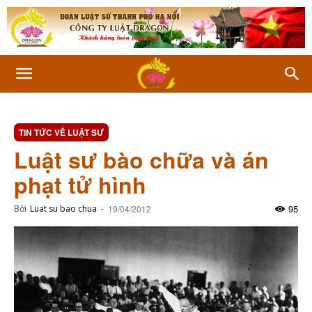
TIN TỨC VỀ LUẬT SƯ
Luật sư bào chữa và án
phạt tử hình
95
Bởi
Luat su bao chua
-
19/04/2012