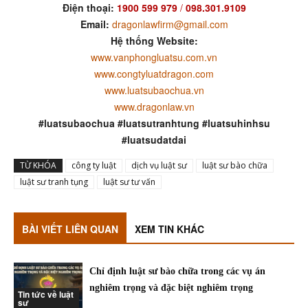
Điện thoại:
1900 599 979
/
098.301.9109
Email:
dragonlawfirm@gmail.com
Hệ thống Website:
www.vanphongluatsu.com.vn
www.congtyluatdragon.com
www.luatsubaochua.vn
www.dragonlaw.vn
#luatsubaochua #luatsutranhtung #luatsuhinhsu
#luatsudatdai
TỪ KHÓA
công ty luật
dịch vụ luật sư
luật sư bào chữa
luật sư tranh tụng
luật sư tư vấn
BÀI VIẾT LIÊN QUAN
XEM TIN KHÁC
Chỉ định luật sư bào chữa trong các vụ án
nghiêm trọng và đặc biệt nghiêm trọng
Tin tức về luật
sư