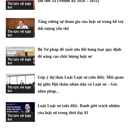
lần thứ XI (Nhiệm kỳ 2026 – 2031)
Tin tức về luật
sư
Tăng cường sự tham gia của luật sư trong hỗ trợ
đối tượng yếu thế
Tin tức về luật
sư
Bộ Tư pháp đề xuất sửa đổi hàng loạt quy định
để nâng cao chất lượng luật sư
Tin tức về luật
sư
Góp ý dự thảo Luật Luật sư (sửa đổi): Mối quan
hệ giữa Hội thẩm nhân dân và Luật sư – Góc
Tin tức về luật
sư
nhìn pháp...
Luật Luật sư (sửa đổi): Ranh giới trách nhiệm
của luật sư trong thời đại AI
Tin tức về luật
sư