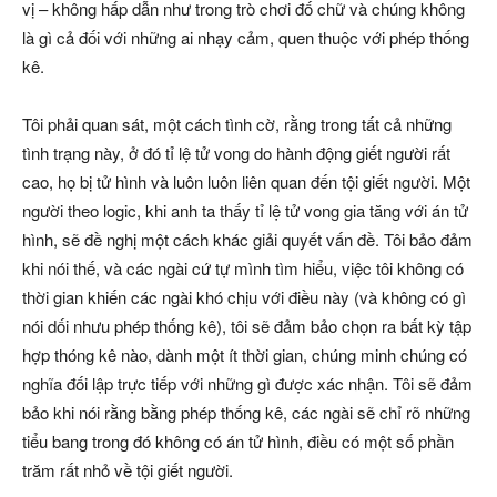
vị – không hấp dẫn như trong trò chơi đố chữ và chúng không
là gì cả đối với những ai nhạy cảm, quen thuộc với phép thống
kê.
Tôi phải quan sát, một cách tình cờ, rằng trong tất cả những
tình trạng này, ở đó tỉ lệ tử vong do hành động giết người rất
cao, họ bị tử hình và luôn luôn liên quan đến tội giết người. Một
người theo logic, khi anh ta thấy tỉ lệ tử vong gia tăng với án tử
hình, sẽ đề nghị một cách khác giải quyết vấn đề. Tôi bảo đảm
khi nói thế, và các ngài cứ tự mình tìm hiểu, việc tôi không có
thời gian khiến các ngài khó chịu với điều này (và không có gì
nói dối nhưu phép thống kê), tôi sẽ đảm bảo chọn ra bất kỳ tập
hợp thóng kê nào, dành một ít thời gian, chúng minh chúng có
nghĩa đối lập trực tiếp với những gì được xác nhận. Tôi sẽ đảm
bảo khi nói rằng bằng phép thống kê, các ngài sẽ chỉ rõ những
tiểu bang trong đó không có án tử hình, điều có một số phần
trăm rất nhỏ về tội giết người.