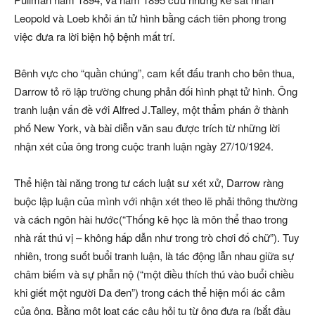
Leopold và Loeb khỏi án tử hình bằng cách tiên phong trong
việc đưa ra lời biện hộ bệnh mất trí.
Bênh vực cho “quần chúng”, cam kết đấu tranh cho bên thua,
Darrow tỏ rõ lập trường chung phản đối hình phạt tử hình. Ông
tranh luận vấn đề với Alfred J.Talley, một thẩm phán ở thành
phố New York, và bài diễn văn sau được trích từ những lời
nhận xét của ông trong cuộc tranh luận ngày 27/10/1924.
Thể hiện tài năng trong tư cách luật sư xét xử, Darrow ràng
buộc lập luận của mình với nhận xét theo lẽ phải thông thường
và cách ngôn hài hước(“Thống kê học là môn thể thao trong
nhà rất thú vị – không hấp dẫn như trong trò chơi đố chữ”). Tuy
nhiên, trong suốt buổi tranh luận, là tác động lẫn nhau giữa sự
châm biếm và sự phẫn nộ (“một điều thích thú vào buổi chiều
khi giết một người Da đen”) trong cách thể hiện mối ác cảm
của ông. Bằng một loạt các câu hỏi tu từ ông đưa ra (bắt đầu