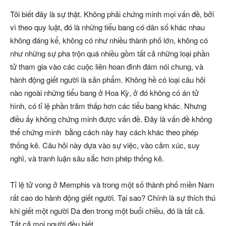
Tôi biết đây là sự thật. Không phải chứng minh mọi vấn đề, bởi
vì theo quy luật, đó là những tiểu bang có dân số khác nhau
không đáng kể, không có như nhiều thành phố lớn, không có
như những sự pha trộn quá nhiều gồm tất cả những loại phần
tử tham gia vào các cuộc liên hoan đình đám nói chung, và
hành động giết người là sản phẩm. Không hề có loại câu hỏi
nào ngoài những tiểu bang ở Hoa Kỳ, ở đó không có án tử
hình, có tỉ lệ phần trăm thấp hơn các tiểu bang khác. Nhưng
điều ấy không chứng minh được vấn đề. Đây là vấn đề không
thể chứng minh bằng cách này hay cách khác theo phép
thống kê. Câu hỏi này dựa vào sự việc, vào cảm xúc, suy
nghĩ, và tranh luận sâu sắc hơn phép thống kê.
Tỉ lệ tử vong ở Memphis và trong một số thành phố miền Nam
rất cao do hành động giết người. Tại sao? Chính là sự thích thú
khi giết một người Da đen trong một buổi chiều, đó là tất cả.
Tất cả mọi người đều biết.