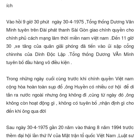
ích
Vào hồi 9 giờ 30 phút ngày 30-4-1975 ,Tổng thống Dương Văn
Minh tuyên trên Đài phát thanh Sài Gòn giao chính quyền cho
chính phủ cách mạng lâm thời miền nam việt nam .Đến 11 giờ
30 ,xe tăng của quân giải phóng đã tiến vào ủi sập cổng
chinnhs của Dinh Độc Lập .Tổng thống Dương VĂn Minh
tuyên bố đầu hàng vô điều kiện .
Trong những ngày cuối cùng trước khi chính quyền Việt nam
cộng hòa hoàn toàn sụp đổ ,ông Huyền có nhiều cơ hội để di
tản ra nước ngoài nhưng ông không đi ,cũng từ ngày đó ,ông
không còn hoạt động gì , không có tuyên bố ,nhận định gì cho
đến khi ông qua đời
Sau ngày 30-4-1975 gần 20 năm vào tháng 8 năm 1994 trước
thềm đại hội lần thứ IV của Mặt trận tổ quốc Việt Nam ,Luật sư