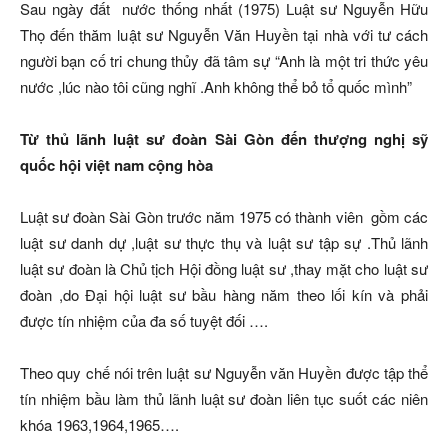
Sau ngày đất nước thống nhất (1975) Luật sư Nguyễn Hữu
Thọ đến thăm luật sư Nguyễn Văn Huyền tại nhà với tư cách
người bạn cố tri chung thủy đã tâm sự “Anh là một tri thức yêu
nước ,lúc nào tôi cũng nghĩ .Anh không thể bỏ tổ quốc mình”
Từ thủ lãnh luật sư đoàn Sài Gòn đến thượng nghị sỹ
quốc hội việt nam cộng hòa
Luật sư đoàn Sài Gòn trước năm 1975 có thành viên gồm các
luật sư danh dự ,luật sư thực thụ và luật sư tập sự .Thủ lãnh
luật sư đoàn là Chủ tịch Hội đồng luật sư ,thay mặt cho luật sư
đoàn ,do Đại hội luật sư bầu hàng năm theo lối kín và phải
được tín nhiệm của đa số tuyệt đối ….
Theo quy chế nói trên luật sư Nguyễn văn Huyền được tập thể
tín nhiệm bầu làm thủ lãnh luật sư đoàn liên tục suốt các niên
khóa 1963,1964,1965….