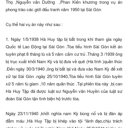
Thọ ,Nguyễn văn Dưỡng ,Phan Kiến khương trong vụ án
phong trào các giới đấu tranh năm 1950 tại Sài Gòn
Cụ thể hai vụ án này như sau :
1. Ngày 1/5/1938 Hà Huy tập bị bắt trong khi tham gia ngày
Quốc tế Lao Động tại Sài Gòn .Tòa tiểu hình Sài Gòn kết án
tuyên phạt 8 tháng tù và 5 năm cấm cư trú .Tháng 3 /1939 ông
bị trục xuất khỏi Nam Kỳ và bị đưa về quê (Hà tĩnh )quản thúc
.Đến ngày 30/3/1940 ,ông bị bắt lại và đưa vào Nam Kỳ để xét
xử tại Sài Gòn .ngày 25/10/1940,Tòa tiểu hình Sài Gòn tuyên
xử 5 năm tù giam ,10 năm quản thúc .Tại phiên tòa này ,bị can
Hà Huy Tập đã được luật sư Nguyễn văn Huyền của luật sư
đoàn Sài Gòn tận tình biện hộ trước tòa.
Ngày 23/11/1940 ,khởi nghĩa nam Kỳ bùng nổ và bị đàn áp
đẫm máu ,Hà Huy Tập bị khép vào tội “lãnh đạo,chịu trách