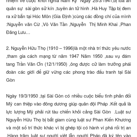
nhiệm về cuộc khởi nghĩa Nam Kỳ” Ngày 25/3/1941,bị tòa án
quân sự sài gòn sử kín ,tuyên án tử hình .Hà Huy Tập bị đem
ra xử bắn tại Hóc Môn (Gia Định )cùng các đồng chí của mình
:Nguyễn văn Cừ ,Võ Văn Tần ,Nguyễn Thị Minh Khai ,Phan
Đăng Lưu…
2. Nguyễn Hữu Thọ (1910 – 1996)là một nhà trí thức yêu nước
,tham gia cách mạng từ năm 1947 Năm 1950 ,sau vụ đám
tang Trần Văn Ơn (12/1/1950) ,ông được cử làm trưởng phái
đoàn các giới để giữ vững các phong trào đấu tranh tại Sài
Gòn
Ngày 19/3/1950 ,tại Sài Gòn có nhiều cuộc biểu tình phản đối
Mỹ can thiệp vào đông dương giúp quân đội Pháp .Kết quả là
lực lượng Mỹ phải rút tàu chiến khỏi cảng Sài Gòn .Luật sư
Nguyễn Hữu Thọ bị bắt giam cùng luật sư Phan Kiến Khương
và một số trí thức khác vì bị ghép tội có hành vi phá rối trị an
.Hàng trăm luật sư người việt lẫn người Pháp đã ký tên vào