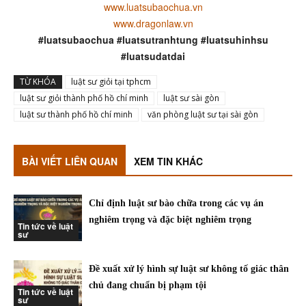
www.luatsubaochua.vn
www.dragonlaw.vn
#luatsubaochua #luatsutranhtung #luatsuhinhsu
#luatsudatdai
TỪ KHÓA
luật sư giỏi tại tphcm
luật sư giỏi thành phố hồ chí minh
luật sư sài gòn
luật sư thành phố hồ chí minh
văn phòng luật sư tại sài gòn
BÀI VIẾT LIÊN QUAN
XEM TIN KHÁC
Chỉ định luật sư bào chữa trong các vụ án
nghiêm trọng và đặc biệt nghiêm trọng
Tin tức về luật
sư
Đề xuất xử lý hình sự luật sư không tố giác thân
chủ đang chuẩn bị phạm tội
Tin tức về luật
sư