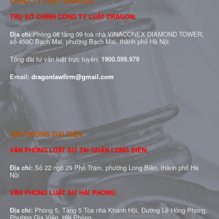
CÔNG TY LUẬT DRAGON
TRỤ SỞ CHÍNH CÔNG TY LUẬT DRAGON:
Địa chỉ:
Phòng 08 tầng 09 toà nhà VINACONEX DIAMOND TOWER,
số 459C Bạch Mai, phường Bạch Mai, thành phố Hà Nội.
Tổng đài tư vấn luật trực tuyến:
1900.599.979
Email:
dragonlawfirm@gmail.com
VĂN PHÒNG ĐẠI DIỆN
VĂN PHÒNG LUẬT SƯ TẠI QUẬN LONG BIÊN:
Địa chỉ:
Số 22 ngõ 29 Phố Trạm, phường Long Biên, thành phố Hà
Nội
VĂN PHÒNG LUẬT SƯ HẢI PHÒNG:
Địa chỉ:
Phòng 5, Tầng 5 Tòa nhà Khánh Hội, Đường Lê Hồng Phong,
Phường Gia Viên, Hải Phòng