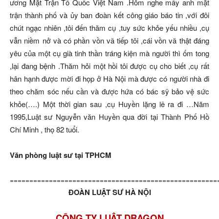
ương Mặt Trận Tổ Quốc Việt Nam .Hôm nghe mấy anh mặt
trận thành phố và ủy ban đoàn kết công giáo báo tin ,với đôi
chút ngạc nhiên ,tôi đến thăm cụ ,tuy sức khỏe yếu nhiều ,cụ
vẫn niềm nở và có phần vồn vã tiếp tôi ,cái vồn vã thật đáng
yêu của một cụ già tinh thần tráng kiện mà người thì ốm tong
,lại đang bệnh .Thăm hỏi một hồi tôi được cụ cho biết ,cụ rất
hân hạnh được mời đi họp ở Hà Nội mà được có người nhà đi
theo chăm sóc nếu cần và được hứa có bác sỹ bảo vệ sức
khỏe(….) Một thời gian sau ,cụ Huyền lặng lẽ ra đi …Năm
1995,Luật sư Nguyễn văn Huyền qua đời tại Thành Phố Hồ
Chí Minh , thọ 82 tuổi.
Văn phòng luật sư tại TPHCM
=====================================================
ĐOÀN LUẬT SƯ HÀ NỘI
CÔNG TY LUẬT DRAGON