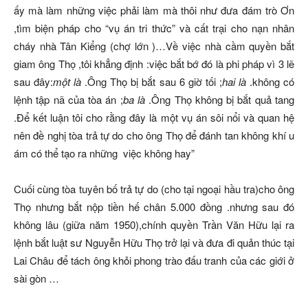
ấy mà làm những việc phải làm mà thôi như đưa đám trò Ơn
,tìm biện pháp cho “vụ án tri thức” và cất trại cho nạn nhân
cháy nhà Tân Kiểng (chợ lớn )…Về việc nhà cầm quyền bắt
giam ông Thọ ,tôi khẳng định :việc bắt bớ đó là phi pháp vì 3 lẽ
sau đây:
một là
.Ông Thọ bị bắt sau 6 giờ tối ;
hai là
.không có
lệnh tập nã của tòa án ;
ba là
.Ông Thọ không bị bắt quả tang
.Để kết luận tôi cho rằng đây là một vụ án sôi nổi và quan hệ
nên đề nghị tòa trả tự do cho ông Thọ để đánh tan không khí u
ám có thể tạo ra những việc không hay”
Cuối cùng tòa tuyên bố trả tự do (cho tại ngoại hầu tra)cho ông
Thọ nhưng bắt nộp tiền hế chân 5.000 đồng .nhưng sau đó
không lâu (giữa năm 1950),chính quyền Trần Văn Hữu lại ra
lệnh bắt luật sư Nguyễn Hữu Thọ trở lại và đưa đi quản thúc tại
Lai Châu để tách ông khỏi phong trào đấu tranh của các giới ở
sài gòn …