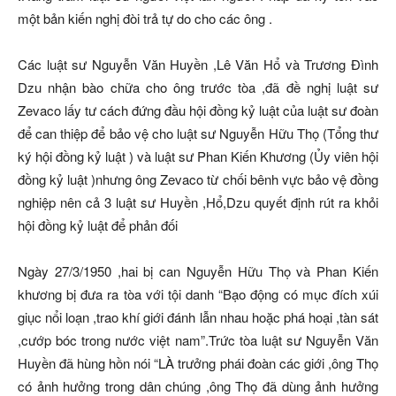
một bản kiến nghị đòi trả tự do cho các ông .
Các luật sư Nguyễn Văn Huyền ,Lê Văn Hổ và Trương Đình
Dzu nhận bào chữa cho ông trước tòa ,đã đề nghị luật sư
Zevaco lấy tư cách đứng đầu hội đồng kỷ luật của luật sư đoàn
để can thiệp để bảo vệ cho luật sư Nguyễn Hữu Thọ (Tổng thư
ký hội đồng kỷ luật ) và luật sư Phan Kiến Khương (Ủy viên hội
đồng kỷ luật )nhưng ông Zevaco từ chối bênh vực bảo vệ đồng
nghiệp nên cả 3 luật sư Huyền ,Hổ,Dzu quyết định rút ra khỏi
hội đồng kỷ luật để phản đối
Ngày 27/3/1950 ,hai bị can Nguyễn Hữu Thọ và Phan Kiến
khương bị đưa ra tòa với tội danh “Bạo động có mục đích xúi
giục nổi loạn ,trao khí giới đánh lẫn nhau hoặc phá hoại ,tàn sát
,cướp bóc trong nước việt nam”.Trức tòa luật sư Nguyễn Văn
Huyền đã hùng hồn nói “LÀ trưởng phái đoàn các giới ,ông Thọ
có ảnh hưởng trong dân chúng ,ông Thọ đã dùng ảnh hưởng