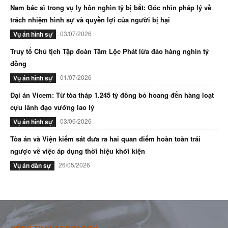
Nam bác sĩ trong vụ ly hôn nghìn tỷ bị bắt: Góc nhìn pháp lý về
trách nhiệm hình sự và quyền lợi của người bị hại
03/07/2026
Vụ án hình sự
Truy tố Chủ tịch Tập đoàn Tâm Lộc Phát lừa đảo hàng nghìn tỷ
đồng
01/07/2026
Vụ án hình sự
Đại án Vicem: Từ tòa tháp 1.245 tỷ đồng bỏ hoang đến hàng loạt
cựu lãnh đạo vướng lao lý
03/06/2026
Vụ án hình sự
Tòa án và Viện kiểm sát đưa ra hai quan điểm hoàn toàn trái
ngược về việc áp dụng thời hiệu khởi kiện
26/05/2026
Vụ án dân sự