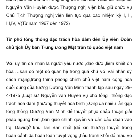
Nguyễn Văn Huyền được Thượng nghị viện bầu giữ chức vụ
Chủ Tịch Thượng nghị viện liên tục qua các nhiệm kỳ I, II,
III,IV, V(Từ năm 1967 đến 1972)
Từ phó tổng thống đặc trách hòa đàm đến Ủy viên Đoàn
chủ tịch Ủy ban Trung ương Mặt trận tổ quốc việt nam
Với
uy tín cá nhân là người yêu nước ,đạo đức ,liêm khiết ôn
hòa …săn có một số quan hệ trong quá khứ với vài nhân sỹ
cách mạng,trong thính phòng chính phủ việt nam cộng hòa
cuối cùng của tướng Dương Văn Minh thành lập sau ngày 28-
4-1975 ,Luật sư Nguyễn văn Huyên vụ phó tổng thống đặc
trách hòa đàm (thương thuyết hòa bình ).Ông đã nhiều lần gặp
tổng thống Dương Văn Minh để thuyết phục chấp thuận giải
pháp ngưng bắn ,bàn giao chính quyền và dẫn đầu đoàn vào
trại David(ở khu Tân Sân nhất )để xin thương thuyết trong
hoàn cảnh đã hoàn toàn tuyệt vọng ,hầu tránh khỏi đổ máu vô