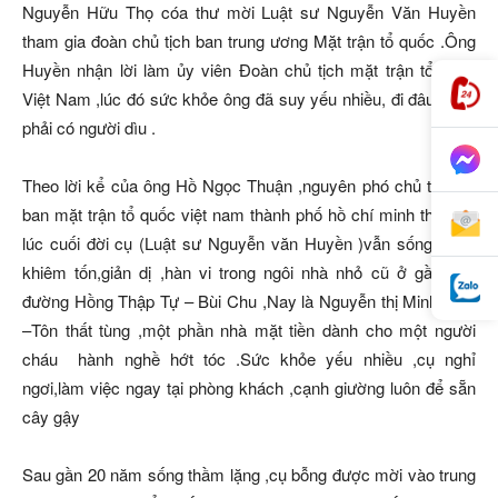
Nguyễn Hữu Thọ cóa thư mời Luật sư Nguyễn Văn Huyền
tham gia đoàn chủ tịch ban trung ương Mặt trận tổ quốc .Ông
Huyền nhận lời làm ủy viên Đoàn chủ tịch mặt trận tổ quốc
Việt Nam ,lúc đó sức khỏe ông đã suy yếu nhiều, đi đâu cũng
phải có người dìu .
Theo lời kể của ông Hồ Ngọc Thuận ,nguyên phó chủ tịch ủy
ban mặt trận tổ quốc việt nam thành phố hồ chí minh thì “đến
lúc cuối đời cụ (Luật sư Nguyễn văn Huyền )vẫn sống trong
khiêm tốn,giản dị ,hàn vi trong ngôi nhà nhỏ cũ ở gần góc
đường Hồng Thập Tự – Bùi Chu ,Nay là Nguyễn thị Minh Khai
–Tôn thất tùng ,một phần nhà mặt tiền dành cho một người
cháu hành nghề hớt tóc .Sức khỏe yếu nhiều ,cụ nghỉ
ngơi,làm việc ngay tại phòng khách ,cạnh giường luôn để sẵn
cây gậy
Sau gần 20 năm sống thầm lặng ,cụ bỗng được mời vào trung