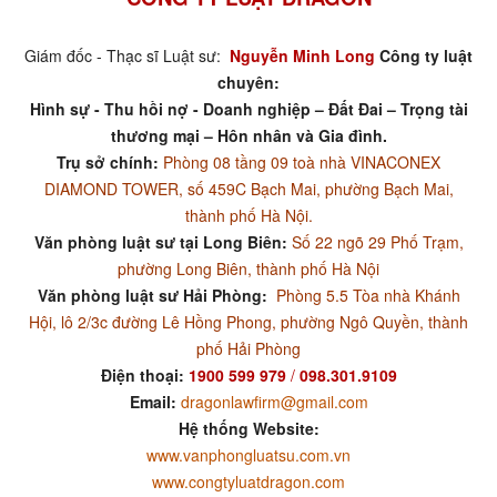
Giám đốc - Thạc sĩ Luật sư:
Nguyễn Minh Long
Công ty luật
chuyên:
Hình sự - Thu hồi nợ - Doanh nghiệp – Đất Đai – Trọng tài
thương mại – Hôn nhân và Gia đình.
Trụ sở chính:
Phòng 08 tầng 09 toà nhà VINACONEX
DIAMOND TOWER, số 459C Bạch Mai, phường Bạch Mai,
thành phố Hà Nội.
Văn phòng luật sư tại Long Biên:
Số 22 ngõ 29 Phố Trạm,
phường Long Biên, thành phố Hà Nội
Văn phòng luật sư Hải Phòng:
Phòng 5.5 Tòa nhà Khánh
Hội, lô 2/3c đường Lê Hồng Phong, phường Ngô Quyền, thành
phố Hải Phòng
Điện thoại:
1900 599 979
/
098.301.9109
Email:
dragonlawfirm@gmail.com
Hệ thống Website:
www.vanphongluatsu.com.vn
www.congtyluatdragon.com