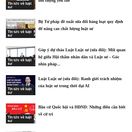
đối tượng yếu thế
Tin tức về luật
sư
Bộ Tư pháp đề xuất sửa đổi hàng loạt quy định
để nâng cao chất lượng luật sư
Tin tức về luật
sư
Góp ý dự thảo Luật Luật sư (sửa đổi): Mối quan
hệ giữa Hội thẩm nhân dân và Luật sư – Góc
Tin tức về luật
sư
nhìn pháp...
Luật Luật sư (sửa đổi): Ranh giới trách nhiệm
của luật sư trong thời đại AI
Tin tức về luật
sư
Bầu cử Quốc hội và HĐND: Những điều cần biết
về cử tri
Tin tức về luật
sư