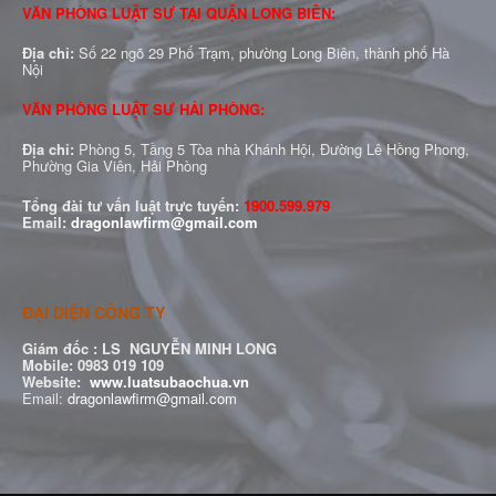
VĂN PHÒNG LUẬT SƯ TẠI QUẬN LONG BIÊN:
Địa chỉ:
Số 22 ngõ 29 Phố Trạm, phường Long Biên, thành phố Hà
Nội
VĂN PHÒNG LUẬT SƯ HẢI PHÒNG:
Địa chỉ:
Phòng 5, Tầng 5 Tòa nhà Khánh Hội, Đường Lê Hồng Phong,
Phường Gia Viên, Hải Phòng
Tổng đài tư vấn luật trực tuyến:
1900.599.979
Email:
dragonlawfirm@gmail.com
ĐẠI DIỆN CÔNG TY
Giám đốc :
LS NGUYỄN MINH LONG
Mobile: 0983 019 109
Website:
www.luatsubaochua.vn
Email:
dragonlawfirm@gmail.com