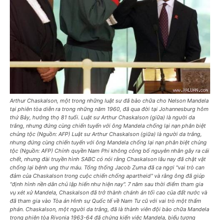
Arthur Chaskalson, một trong những luật sư đã bào chữa cho Nelson Mandela
tại phiên tòa diễn ra trong những năm 1960, đã qua đời tại Johannesburg hôm
thứ Bảy, hưởng thọ 81 tuổi. Luật sư Arthur Chaskalson (giữa) là người da
trắng, nhưng đứng cùng chiến tuyến với ông Mandela chống lại nạn phân biệt
chủng tộc (Nguồn: AFP) Luật sư Arthur Chaskalson (giữa) là người da trắng,
nhưng đứng cùng chiến tuyến với ông Mandela chống lại nạn phân biệt chủng
tộc (Nguồn: AFP) Chính quyền Nam Phi không công bố nguyên nhân gây ra cái
chết, nhưng đài truyền hình SABC có nói rằng Chaskalson lâu nay đã chật vật
chống lại bệnh ung thư máu. Tổng thống Jacob Zuma đã ca ngợi "vai trò can
đảm của Chaskalson trong cuộc chiến chống apartheid" và rằng ông đã giúp
"định hình nền dân chủ lập hiến như hiện nay". 7 năm sau thời điểm tham gia
vụ xét xử Mandela, Chaskalson đã trở thành chánh án tối cao của đất nước và
đã tham gia vào Tòa án Hình sự Quốc tế về Nam Tư cũ với vai trò một thẩm
phán. Chaskalson, một người da trắng, đã là thành viên đội bào chữa Mandela
trong phiên tòa Rivonia 1963-64 đã chứng kiến việc Mandela, biểu tượng