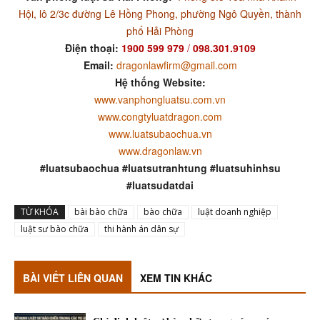
Hội, lô 2/3c đường Lê Hồng Phong, phường Ngô Quyền, thành
phố Hải Phòng
Điện thoại:
1900 599 979
/
098.301.9109
Email:
dragonlawfirm@gmail.com
Hệ thống Website:
www.vanphongluatsu.com.vn
www.congtyluatdragon.com
www.luatsubaochua.vn
www.dragonlaw.vn
#luatsubaochua #luatsutranhtung #luatsuhinhsu
#luatsudatdai
TỪ KHÓA
bài bào chữa
bào chữa
luật doanh nghiệp
luật sư bào chữa
thi hành án dân sự
BÀI VIẾT LIÊN QUAN
XEM TIN KHÁC