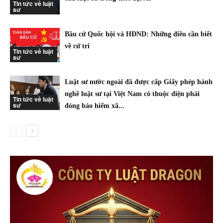
Tin tức về luật
sư
Bầu cử Quốc hội và HĐND: Những điều cần biết
về cử tri
Tin tức về luật
sư
Luật sư nước ngoài đã được cấp Giấy phép hành
nghề luật sư tại Việt Nam có thuộc diện phải
Tin tức về luật
sư
đóng bảo hiểm xã...