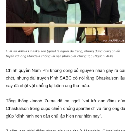
Luật sư Arthur Chaskalson (giữa) là người da trắng, nhưng đứng cùng chiến
tuyến với ông Mandela chống lại nạn phân biệt chủng tộc (Nguồn: AFP)
Chính quyền Nam Phi không công bố nguyên nhân gây ra cái
chết, nhưng đài truyền hình SABC có nói rằng Chaskalson lâu
nay đã chật vật chống lại bệnh ung thư máu.
Tổng thống Jacob Zuma đã ca ngợi “vai trò can đảm của
Chaskalson trong cuộc chiến chống apartheid” và rằng ông đã
giúp “định hình nền dân chủ lập hiến như hiện nay”.
7 năm sau thời điểm tham gia vụ xét xử Mandela, Chaskalson