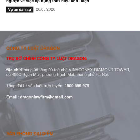
ngược về việc áp dụng thời hiệu khởi kiện
26/05/2026
Vụ án dân sự
CÔNG TY LUẬT DRAGON
TRỤ SỞ CHÍNH CÔNG TY LUẬT DRAGON:
Địa chỉ:
Phòng 08 tầng 09 toà nhà VINACONEX DIAMOND TOWER,
số 459C Bạch Mai, phường Bạch Mai, thành phố Hà Nội.
Tổng đài tư vấn luật trực tuyến:
1900.599.979
Email:
dragonlawfirm@gmail.com
VĂN PHÒNG ĐẠI DIỆN