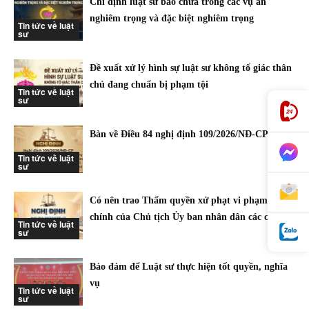
Chỉ định luật sư bào chữa trong các vụ án
nghiêm trọng và đặc biệt nghiêm trọng
Tin tức về luật
sư
Đề xuất xử lý hình sự luật sư không tố giác thân
chủ đang chuẩn bị phạm tội
Tin tức về luật
sư
Bàn về Điều 84 nghị định 109/2026/NĐ-CP
Tin tức về luật
sư
Có nên trao Thẩm quyền xử phạt vi phạm hành
chính của Chủ tịch Ủy ban nhân dân các cấp
Tin tức về luật
sư
Bảo đảm để Luật sư thực hiện tốt quyền, nghĩa
vụ
Tin tức về luật
sư