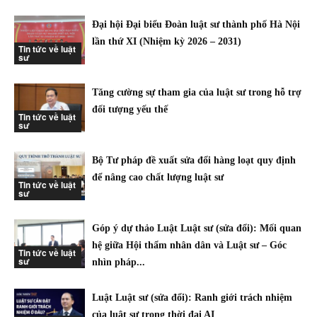
Đại hội Đại biểu Đoàn luật sư thành phố Hà Nội
lần thứ XI (Nhiệm kỳ 2026 – 2031)
Tin tức về luật
sư
Tăng cường sự tham gia của luật sư trong hỗ trợ
đối tượng yếu thế
Tin tức về luật
sư
Bộ Tư pháp đề xuất sửa đổi hàng loạt quy định
để nâng cao chất lượng luật sư
Tin tức về luật
sư
Góp ý dự thảo Luật Luật sư (sửa đổi): Mối quan
hệ giữa Hội thẩm nhân dân và Luật sư – Góc
Tin tức về luật
sư
nhìn pháp...
Luật Luật sư (sửa đổi): Ranh giới trách nhiệm
của luật sư trong thời đại AI