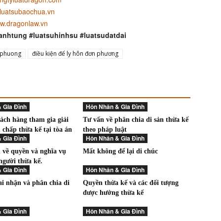
luatsubaochua.vn
w.dragonlaw.vn
anhtung #luatsuhinhsu #luatsudatdai
 phuong
điều kiện để ly hôn đơn phương
 Gia Đình
Hôn Nhân & Gia Đình
ách hàng tham gia giải
Tư vấn về phân chia di sản thừa kế
 chấp thừa kế tại tòa án
theo pháp luật
 Gia Đình
Hôn Nhân & Gia Đình
 về quyền và nghĩa vụ
Mất không để lại di chúc
người thừa kế.
 Gia Đình
Hôn Nhân & Gia Đình
i nhận và phân chia di
Quyền thừa kế và các đối tượng
được hưởng thừa kế
 Gia Đình
Hôn Nhân & Gia Đình