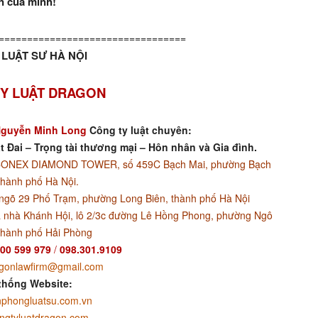
n của mình!
=================================
LUẬT SƯ HÀ NỘI
Y LUẬT DRAGON
guyễn Minh Long
Công ty luật chuyên:
t Đai – Trọng tài thương mại – Hôn nhân và Gia đình.
ACONEX DIAMOND TOWER, số 459C Bạch Mai, phường Bạch
thành phố Hà Nội.
ngõ 29 Phố Trạm, phường Long Biên, thành phố Hà Nội
 nhà Khánh Hội, lô 2/3c đường Lê Hồng Phong, phường Ngô
thành phố Hải Phòng
00 599 979
/
098.301.9109
gonlawfirm@gmail.com
thống Website:
phongluatsu.com.vn
ngtyluatdragon.com