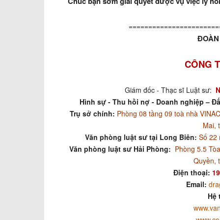
Chúc bạn sớm giải quyết được vụ việc ly hô
=======================
ĐOÀN 
CÔNG T
Giám đốc - Thạc sĩ Luật sư:
N
Hình sự - Thu hồi nợ - Doanh nghiệp – Đấ
Trụ sở chính:
Phòng 08 tầng 09 toà nhà VIN
Mai, 
Văn phòng luật sư tại Long Biên:
Số 22 
Văn phòng luật sư Hải Phòng:
Phòng 5.5 Tòa
Quyền, 
Điện thoại:
19
Email:
dra
Hệ 
www.van
www.co