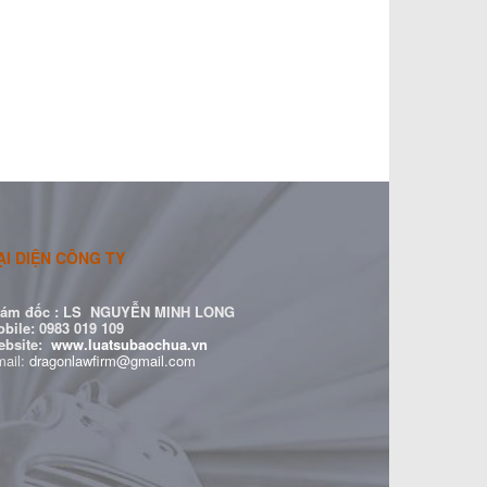
ẠI DIỆN CÔNG TY
ám đốc :
LS NGUYỄN MINH LONG
bile: 0983 019 109
ebsite:
www.luatsubaochua.vn
ail:
dragonlawfirm@gmail.com