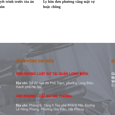
yết trình trước tòa án
Ly hôn đơn phương vắng mặt vợ
 hôn
hoặc chồng
VĂN PHÒNG ĐẠI DIỆN
Đ
VĂN PHÒNG LUẬT SƯ TẠI QUẬN LONG BIÊN:
Gi
Mo
W
Địa chỉ:
Số 22 ngõ 29 Phố Trạm, phường Long Biên,
Em
h
thành phố Hà Nội
VĂN PHÒNG LUẬT SƯ HẢI PHÒNG:
Địa chỉ:
Phòng 5, Tầng 5 Tòa nhà Khánh Hội, Đường
Lê Hồng Phong, Phường Gia Viên, Hải Phòng