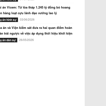
i án Vicem: Từ tòa tháp 1.245 tỷ đồng bỏ hoang
n hàng loạt cựu lãnh đạo vướng lao lý
03/06/2026
ụ án hình sự
a án và Viện kiểm sát đưa ra hai quan điểm hoàn
àn trái ngược về việc áp dụng thời hiệu khởi kiện
26/05/2026
ụ án dân sự