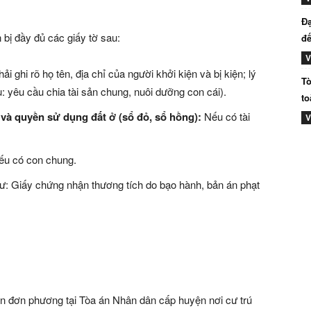
Đạ
bị đầy đủ các giấy tờ sau:
đế
V
i ghi rõ họ tên, địa chỉ của người khởi kiện và bị kiện; lý
Tò
ụ: yêu cầu chia tài sản chung, nuôi dưỡng con cái).
to
và quyền sử dụng đất ở (sổ đỏ, sổ hồng):
Nếu có tài
V
u có con chung.
ư: Giấy chứng nhận thương tích do bạo hành, bản án phạt
ôn đơn phương tại Tòa án Nhân dân cấp huyện nơi cư trú