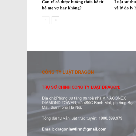
Con rể có được hưởng thừa kế từ
Luật sư thu
bố mẹ vợ hay không?
về lý do ly
CÔNG TY LUẬT DRAGON
TRỤ SỞ CHÍNH CÔNG TY LUẬT DRAGON:
Địa chỉ:
Phòng 08 tầng 09 toà nhà VINACONEX
DIAMOND TOWER, số 459C Bạch Mai, phường Bạc
Mai, thành phố Hà Nội.
Tổng đài tư vấn luật trực tuyến:
1900.599.979
Email:
dragonlawfirm@gmail.com