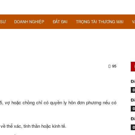
 SƯ
DOANH NGHIỆP
ĐẤT ĐAI
TRỌNG TÀI THƯƠNG MẠI
V
95
Đi
Đ
Đi
15, vợ hoặc chồng chỉ có quyền ly hôn đơn phương nếu có
Đ
Đ
 thể xác, tinh thần hoặc kinh tế.
Đ