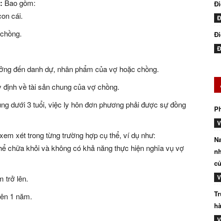
:
Bao gồm:
Đ
on cái.
Đ
 chồng.
Đi
Đ
ưởng đến danh dự, nhân phẩm của vợ hoặc chồng.
 định về tài sản chung của vợ chồng.
g dưới 3 tuổi, việc ly hôn đơn phương phải được sự đồng
P
V
em xét trong từng trường hợp cụ thể, ví dụ như:
Na
ể chữa khỏi và không có khả năng thực hiện nghĩa vụ vợ
nh
củ
V
m trở lên.
Tr
rên 1 năm.
hà
V