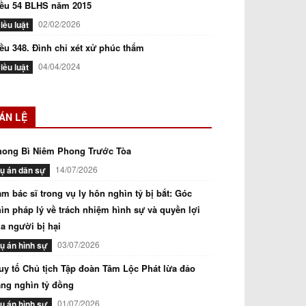
iều 54 BLHS năm 2015
02/02/2026
iều luật
ều 348. Đình chỉ xét xử phúc thẩm
04/04/2024
iều luật
ÁN LỆ
hong Bì Niêm Phong Trước Tòa
14/07/2026
ụ án dân sự
m bác sĩ trong vụ ly hôn nghìn tỷ bị bắt: Góc
ìn pháp lý về trách nhiệm hình sự và quyền lợi
a người bị hại
03/07/2026
ụ án hình sự
uy tố Chủ tịch Tập đoàn Tâm Lộc Phát lừa đảo
ng nghìn tỷ đồng
01/07/2026
ụ án hình sự