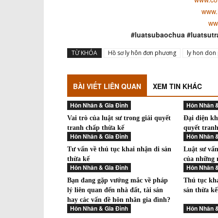
www.
ww
#luatsubaochua #luatsutr
TỪ KHÓA
Hồ sơ ly hôn đơn phương
ly hon don
BÀI VIẾT LIÊN QUAN
XEM TIN KHÁC
Hôn Nhân & Gia Đình
Hôn Nhân &
Vai trò của luật sư trong giải quyết
Đại diện kh
tranh chấp thừa kế
quyết tranh
Hôn Nhân & Gia Đình
Hôn Nhân &
Tư vấn về thủ tục khai nhận di sản
Luật sư vấn
thừa kế
của những 
Hôn Nhân & Gia Đình
Hôn Nhân &
Bạn đang gặp vướng mắc về pháp
Thủ tục kha
lý liên quan đến nhà đất, tài sản
sản thừa kế
hay các vấn đề hôn nhân gia đình?
Hôn Nhân & Gia Đình
Hôn Nhân &